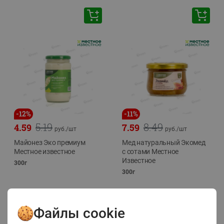
-
12
%
-
11
%
5.19
8.49
4.59
7.59
руб./
шт
руб./
шт
Майонез Эко премиум
Мед натуральный Экомед
Местное известное
с сотами Местное
Известное
300г
300г
Файлы cookie