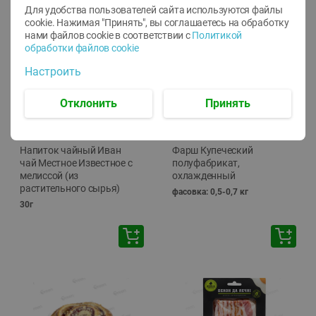
Для удобства пользователей сайта используются файлы
🕘
12:00
-
20:00
cookie. Нажимая "Принять", вы соглашаетесь
на обработку
нами файлов cookie в соответствии с
Политикой
обработки файлов cookie
Настроить
Отклонить
Принять
-
10
%
-
13
%
7.29
15.59
6.59
13.49
руб./
шт
руб./
кг
Напиток чайный Иван
Фарш Купеческий
чай Местное Известное с
полуфабрикат,
мелиссой (из
охлажденный
растительного сырья)
фасовка: 0,5-0,7 кг
30г