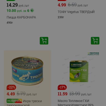
6.59
14.29
4.99
руб./
шт
руб./
шт
10.00
6
руб. за
ТОФУ Vegetus ТВЕРДЫЙ
Пицца КАРБОНАРА
230г
490г
-
22
%
-
17
%
5.79
13.99
4.49
11.59
руб./
шт
руб./
шт
Масло Топленое ГХИ
Икра трески
Местное Известное 99%
тихоокеанской