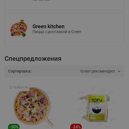
Green kitchen
Пицца c доставкой в Green
Спецпредложения
Сортировка:
Green рекомендует
🕘
12:00
-
21:00
-
30
%
-
24
%