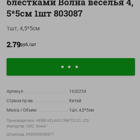
блестками Волна веселья 4,
О сервисе
5*5см 1шт 803087
Настройки файлов cookie
1шт, 4,5*5см
Мой Green
2.79
Приложение Green c
руб./
шт
доставкой и бонусной картой
App
Google
AppGallery
Store
Play
Артикул
1620254
+375 44 560-60-61
Страна пр-ва
Китай
Время работы Call-центра: Пн.- Пт. с 09.00 до 17.00, СБ, ВС -
выходной
Масса / Объем
1шт, 4,5*5см
Производитель:
HEBEI KELAISI CRAFTS CO., LTD
shop@green-market.by
Импортер:
ООО "Элинг"
Пишите нам свои вопросы, предложения и комментарии
Штрихкод:
6900008030877