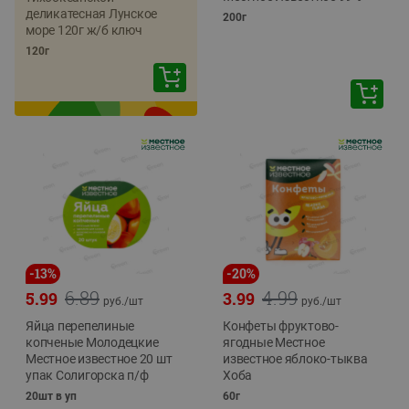
деликатесная Лунское
200г
море 120г ж/б ключ
120г
-
13
%
-
20
%
6.89
4.99
5.99
3.99
руб./
шт
руб./
шт
Яйца перепелиные
Конфеты фруктово-
копченые Молодецкие
ягодные Местное
Местное известное 20 шт
известное яблоко-тыква
упак Солигорска п/ф
Хоба
20шт в уп
60г