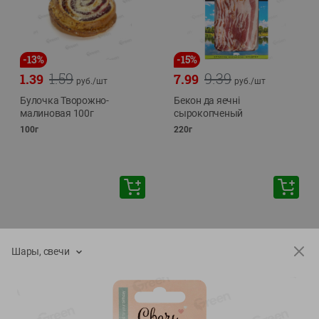
-
13
%
-
15
%
1.59
9.39
1.39
7.99
руб./
шт
руб./
шт
Булочка Творожно-
Бекон да яечнi
малиновая 100г
сырокопченый
100г
220г
Шары, свечи