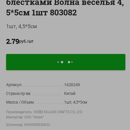
блестками Волна веселья 4,
О сервисе
5*5см 1шт 803082
Настройки файлов cookie
1шт, 4,5*5см
Мой Green
2.79
Приложение Green c
руб./
шт
доставкой и бонусной картой
App
Google
AppGallery
Store
Play
Артикул
1620249
+375 44 560-60-61
Страна пр-ва
Китай
Время работы Call-центра: Пн.- Пт. с 09.00 до 17.00, СБ, ВС -
выходной
Масса / Объем
1шт, 4,5*5см
Производитель:
HEBEI KELAISI CRAFTS CO., LTD
shop@green-market.by
Импортер:
ООО "Элинг"
Пишите нам свои вопросы, предложения и комментарии
Штрихкод:
6900008030822