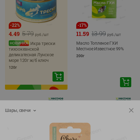
-
22
%
-
17
%
5.79
13.99
4.49
11.59
руб./
шт
руб./
шт
Масло Топленое ГХИ
Икра трески
Местное Известное 99%
тихоокеанской
деликатесная Лунское
200г
море 120г ж/б ключ
120г
Шары, свечи