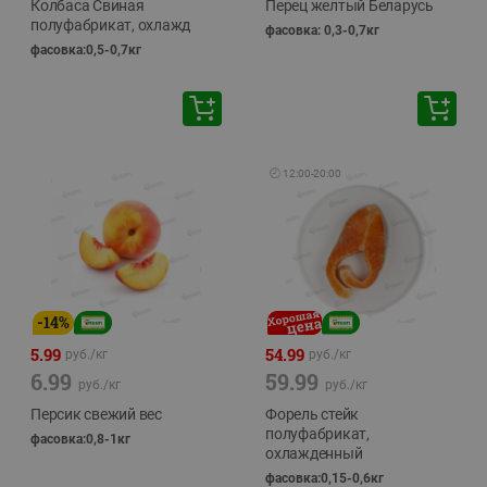
Колбаса Свиная
Перец желтый Беларусь
полуфабрикат, охлажд
фасовка: 0,3-0,7кг
фасовка:0,5-0,7кг
🕘
12:00
-
20:00
-
14
%
5.99
54.99
руб./
кг
руб./
кг
6.99
59.99
руб./
кг
руб./
кг
Персик свежий вес
Форель стейк
полуфабрикат,
фасовка:0,8-1кг
охлажденный
фасовка:0,15-0,6кг