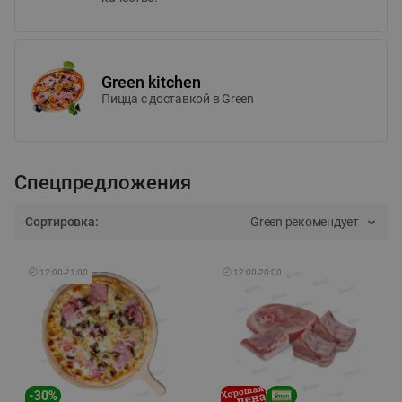
Green kitchen
Пицца c доставкой в Green
Спецпредложения
Сортировка:
Green рекомендует
🕘
12:00
-
21:00
🕘
12:00
-
20:00
-
30
%