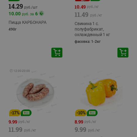
14.29
10.49
руб./
кг
руб./
шт
11.49
10.00
6
руб. за
руб./
кг
Пицца КАРБОНАРА
Свинина 1 с.
полуфабрикат,
490г
охлажденный 1 кг
фасовка: 1-2кг
🕘
12:00
-
20:00
-
17
%
-
10
%
9.99
8.99
руб./
кг
руб./
кг
11.99
9.99
руб./
кг
руб./
кг