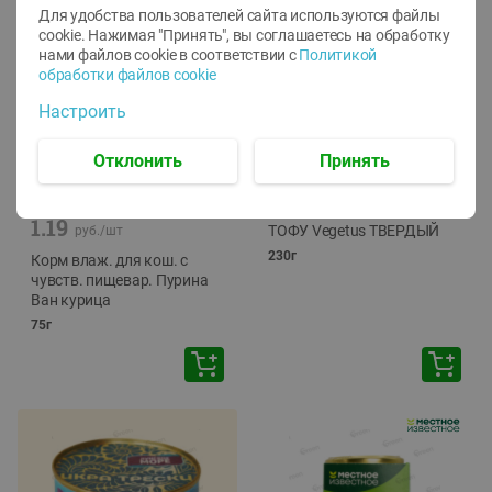
Для удобства пользователей сайта используются файлы
cookie. Нажимая "Принять", вы соглашаетесь
на обработку
нами файлов cookie в соответствии с
Политикой
обработки файлов cookie
Настроить
Отклонить
Принять
-
12
%
-
24
%
6.59
4.99
1.05
руб./
шт
руб./
шт
1.19
ТОФУ Vegetus ТВЕРДЫЙ
руб./
шт
230г
Корм влаж. для кош. с
чувств. пищевар. Пурина
Ван курица
75г