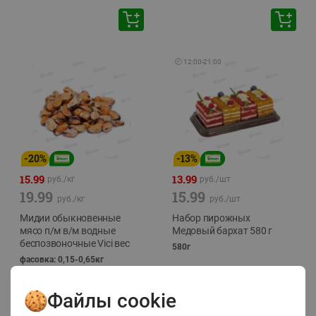
🕘
12:00
-
21:00
-
20
%
-
13
%
15.99
13.99
руб./
кг
руб./
шт
19.99
15.99
руб./
кг
руб./
шт
Мидии обыкновенные
Набор пирожных
мясо п/м в/м водные
Медовый бархат 580 г
беспозвоночные Vici вес
580г
фасовка: 0,15-0,65кг
Файлы cookie