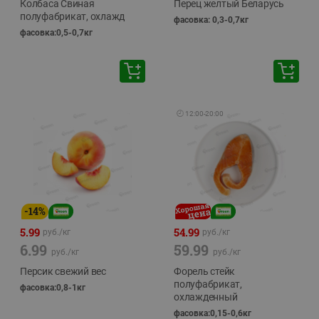
Колбаса Свиная
Перец желтый Беларусь
полуфабрикат, охлажд
фасовка: 0,3-0,7кг
фасовка:0,5-0,7кг
🕘
12:00
-
20:00
-
14
%
5.99
54.99
руб./
кг
руб./
кг
6.99
59.99
руб./
кг
руб./
кг
Персик свежий вес
Форель стейк
полуфабрикат,
фасовка:0,8-1кг
охлажденный
фасовка:0,15-0,6кг