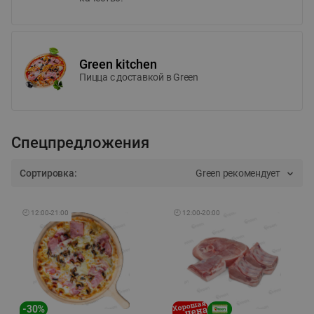
Green kitchen
Пицца c доставкой в Green
Спецпредложения
Сортировка:
Green рекомендует
🕘
12:00
-
21:00
🕘
12:00
-
20:00
-
30
%