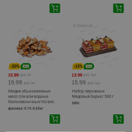
🕘
12:00
-
21:00
-
20
%
-
13
%
15.99
13.99
руб./
кг
руб./
шт
19.99
15.99
руб./
кг
руб./
шт
Мидии обыкновенные
Набор пирожных
мясо п/м в/м водные
Медовый бархат 580 г
беспозвоночные Vici вес
580г
фасовка: 0,15-0,65кг