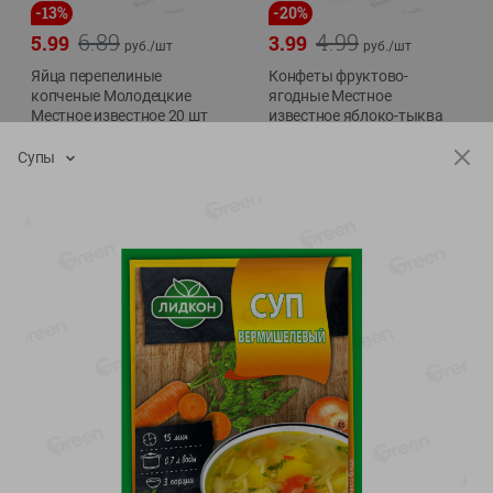
-
13
%
-
20
%
6.89
4.99
5.99
3.99
руб./
шт
руб./
шт
Яйца перепелиные
Конфеты фруктово-
копченые Молодецкие
ягодные Местное
Местное известное 20 шт
известное яблоко-тыква
упак Солигорска п/ф
Хоба
Супы
20шт в уп
60г
Показано 1-14 из 78
Показать 15-28 из 78
Каталог товаров
Специально для вас