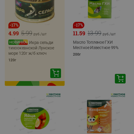
-
17
%
-
17
%
5.99
13.99
4.99
11.59
руб./
шт
руб./
шт
Масло Топленое ГХИ
Икра сельди
Местное Известное 99%
тихоокеанской Лунское
море 120г ж/б ключ
200г
120г