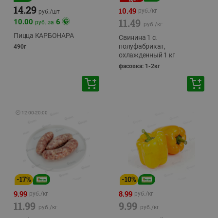
14.29
10.49
руб./
кг
руб./
шт
11.49
10.00
6
руб. за
руб./
кг
Пицца КАРБОНАРА
Свинина 1 с.
полуфабрикат,
490г
охлажденный 1 кг
фасовка: 1-2кг
🕘
12:00
-
20:00
-
17
%
-
10
%
9.99
8.99
руб./
кг
руб./
кг
11.99
9.99
руб./
кг
руб./
кг