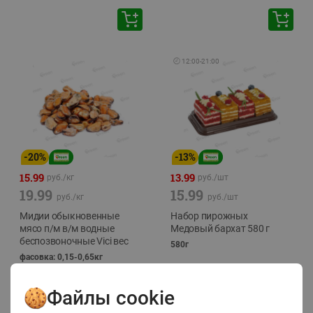
🕘
12:00
-
21:00
-
20
%
-
13
%
15.99
13.99
руб./
кг
руб./
шт
19.99
15.99
руб./
кг
руб./
шт
Мидии обыкновенные
Набор пирожных
мясо п/м в/м водные
Медовый бархат 580 г
беспозвоночные Vici вес
580г
фасовка: 0,15-0,65кг
Файлы cookie