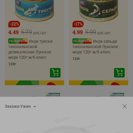
-
22
%
-
17
%
5.79
5.99
4.49
4.99
руб./
шт
руб./
шт
Икра трески
Икра сельди
тихоокеанской
тихоокеанской Лунское
деликатесная Лунское
море 120г ж/б ключ
море 120г ж/б ключ
120г
120г
Закажи Ужин