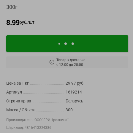
О сервисе
300г
Настройки файлов cookie
8.99
руб./
шт
Мой Green
Приложение Green c
доставкой и бонусной картой
App
Google
Товар к доставке
AppGallery
🕘
Store
Play
с
12:00
до
20:00
Цена за 1
кг
29.97
руб.
+375 44 560-60-61
Артикул
1619214
Время работы Call-центра: Пн.- Пт. с 09.00 до 17.00, СБ, ВС -
Страна пр-ва
Беларусь
выходной
Масса / Объем
300г
shop@green-market.by
Производитель:
ООО "ГРИНрозница"
Пишите нам свои вопросы, предложения и комментарии
Штрихкод:
4816413224386