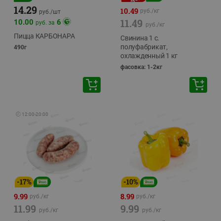
14.29
10.49
руб./
кг
руб./
шт
11.49
10.00
6
руб. за
руб./
кг
Пицца КАРБОНАРА
Свинина 1 с.
полуфабрикат,
490г
охлажденный 1 кг
фасовка: 1-2кг
🕘
12:00
-
20:00
-
17
%
-
10
%
9.99
8.99
руб./
кг
руб./
кг
11.99
9.99
руб./
кг
руб./
кг