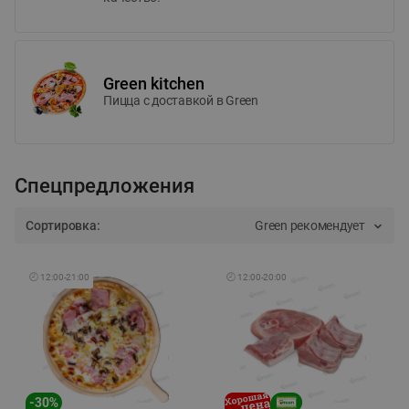
Green kitchen
Пицца c доставкой в Green
Спецпредложения
Сортировка:
Green рекомендует
🕘
12:00
-
21:00
🕘
12:00
-
20:00
-
30
%