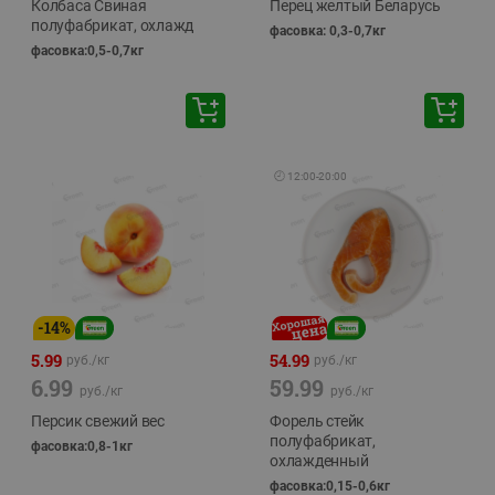
Колбаса Свиная
Перец желтый Беларусь
полуфабрикат, охлажд
фасовка: 0,3-0,7кг
фасовка:0,5-0,7кг
🕘
12:00
-
20:00
-
14
%
5.99
54.99
руб./
кг
руб./
кг
6.99
59.99
руб./
кг
руб./
кг
Персик свежий вес
Форель стейк
полуфабрикат,
фасовка:0,8-1кг
охлажденный
фасовка:0,15-0,6кг