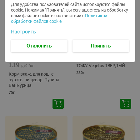
Для удобства пользователей сайта используются файлы
cookie. Нажимая "Принять", вы соглашаетесь
на обработку
нами файлов cookie в соответствии с
Политикой
обработки файлов cookie
Настроить
Отклонить
Принять
-
12
%
-
24
%
6.59
4.99
1.05
руб./
шт
руб./
шт
1.19
ТОФУ Vegetus ТВЕРДЫЙ
руб./
шт
230г
Корм влаж. для кош. с
чувств. пищевар. Пурина
Ван курица
75г