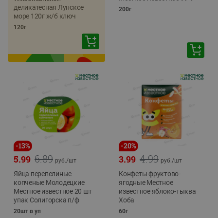
деликатесная Лунское
200г
море 120г ж/б ключ
120г
-
13
%
-
20
%
6.89
4.99
5.99
3.99
руб./
шт
руб./
шт
Яйца перепелиные
Конфеты фруктово-
копченые Молодецкие
ягодные Местное
Местное известное 20 шт
известное яблоко-тыква
упак Солигорска п/ф
Хоба
20шт в уп
60г