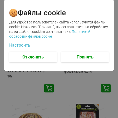
🕘
12:00
-
20:00
Файлы cookie
Для удобства пользователей сайта используются файлы
cookie. Нажимая "Принять", вы соглашаетесь
на обработку
нами файлов cookie в соответствии с
Политикой
обработки файлов cookie
-
10
%
-
13
%
Настроить
7.29
15.59
6.59
13.49
руб./
шт
руб./
кг
Напиток чайный Иван
Фарш Купеческий
Отклонить
Принять
чай Местное Известное с
полуфабрикат,
мелиссой (из
охлажденный
растительного сырья)
фасовка: 0,5-0,7 кг
30г