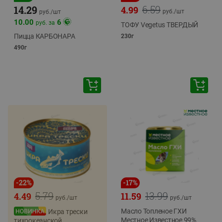
6.59
14.29
4.99
руб./
шт
руб./
шт
10.00
6
руб. за
ТОФУ Vegetus ТВЕРДЫЙ
Пицца КАРБОНАРА
230г
490г
-
22
%
-
17
%
5.79
13.99
4.49
11.59
руб./
шт
руб./
шт
Масло Топленое ГХИ
Икра трески
Местное Известное 99%
тихоокеанской