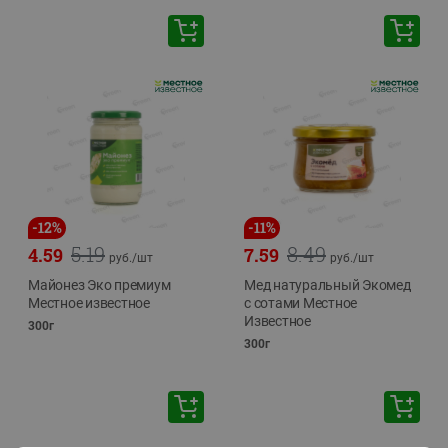
-
12
%
-
11
%
5.19
8.49
4.59
7.59
руб./
шт
руб./
шт
Майонез Эко премиум
Мед натуральный Экомед
Местное известное
с сотами Местное
Известное
300г
300г