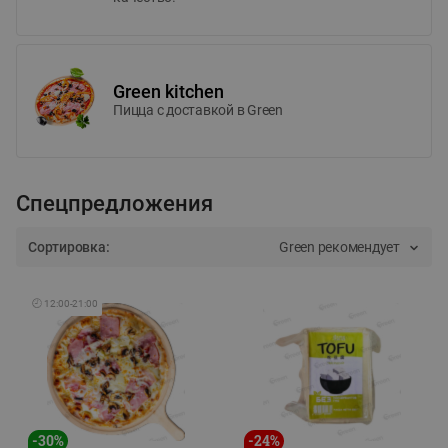
Green kitchen
Пицца c доставкой в Green
Спецпредложения
Сортировка:
Green рекомендует
🕘
12:00
-
21:00
-
30
%
-
24
%