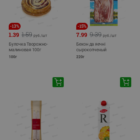
-
13
%
-
15
%
1.59
9.39
1.39
7.99
руб./
шт
руб./
шт
Булочка Творожно-
Бекон да яечнi
малиновая 100г
сырокопченый
100г
220г