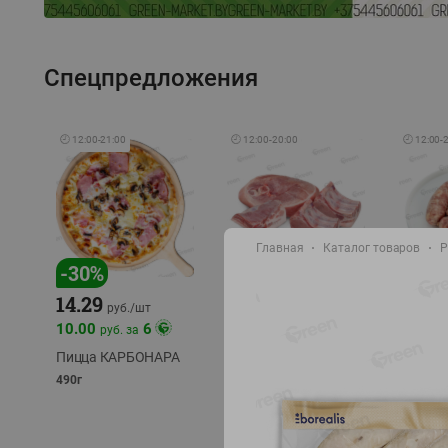
Спецпредложения
🕘
12:00
-
21:00
🕘
12:00
-
20:00
🕘
12:00
-
Главная
Каталог товаров
Р
-
17
%
-
30
%
14.29
10.49
9.99
руб./
кг
руб
руб./
шт
11.49
11.99
10.00
6
руб. за
руб./
кг
Пицца КАРБОНАРА
Свинина 1 с.
Колбас
полуфабрикат,
полуфа
490г
охлажденный 1 кг
охлажд
фасовка: 1-2кг
фасовка: