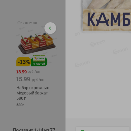
🕘
12:00
-
21:00
-
13
%
-
12
%
-
24
%
4.99
13.99
1.05
руб./
шт
руб./
шт
15.99
1.19
ТОФУ V
руб./
шт
руб./
шт
ТВЕРД
Набор пирожных
Корм влаж. для
230г
Медовый бархат
кош. с чувств.
580 г
пищевар. Пурина
Ван курица
580г
75г
Показано 1-14 из 77