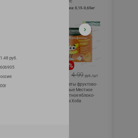
Vici вес
фасовка: 0,15-0,65кг
1.48
руб.
-
13
%
-
20
%
606905
6.89
4.99
5.99
3.99
руб./
шт
руб./
шт
оссия
Яйца перепелиные
Конфеты фруктово-
00г
копченые
ягодные Местное
Молодецкие
известное яблоко-
Местное известное
тыква Хоба
20 шт упак
60г
Солигорска п/ф
20шт в уп