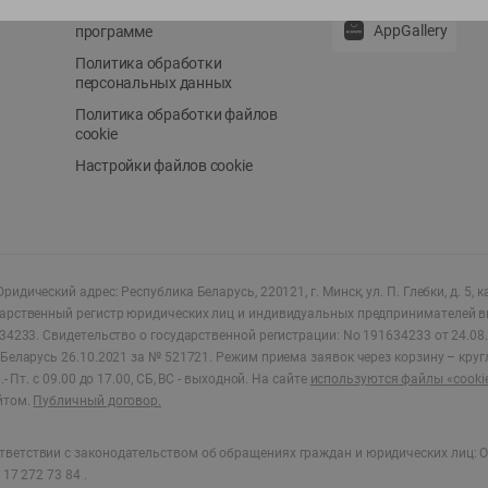
Положение о бонусной
AppGallery
программе
Политика обработки
персональных данных
Политика обработки файлов
cookie
Настройки файлов cookie
ридический адрес: Республика Беларусь, 220121, г. Минск, ул. П. Глебки, д. 5, к
дарственный регистр юридических лиц и индивидуальных предпринимателей в
34233.
Свидетельство о государственной регистрации: No 191634233 от 24.08.
Беларусь 26.10.2021 за № 521721. Режим приема заявок через корзину – круг
- Пт. с 09.00 до 17.00, СБ, ВС - выходной
.
На сайте
используются файлы «cooki
йтом.
Публичный договор.
ветствии с законодательством об обращениях граждан и юридических лиц: О
17 272 73 84 .