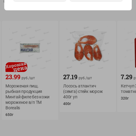
Описание товара
Показать 15-28 из 77
О сервисе
Мой Green
Оплата
История покупок
23.99
27.19
7.29
Условия доставки
Мои товары
руб./
шт
руб./
шт
р
Мороженая пищ.
Лосось атлантич
Кетчуп
Возврат товара
Обратная связь
рыбная продукция
(семга) стейк морож
томатн
Оформление заказа
Минтай филе без кожи
400г уп
320г
мороженое в/п ТМ
Приложение Green c
400г
Приемка товара
Вorealis
доставкой и бонусно
Самовывоз
650г
Рекламная игра
App Store
n
Публичный договор
Google Play