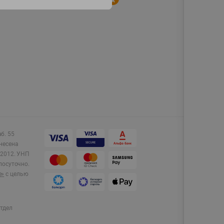
аб. 55
несена
2012.
УНП
лосуточно.
e»
с целью
тдел