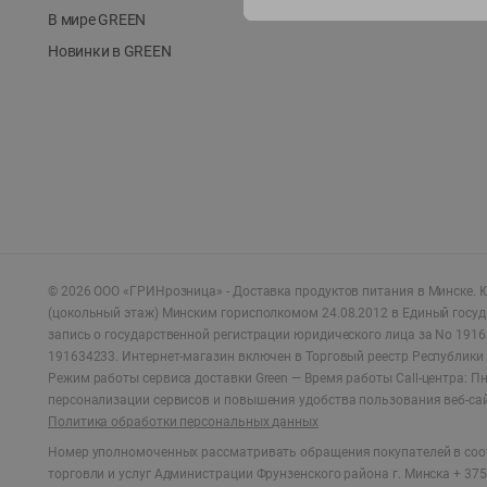
В мире GREEN
Новинки в GREEN
©
2026
ООО «ГРИНрозница» - Доставка продуктов питания в Минске.
Ю
(цокольный этаж) Минским горисполкомом 24.08.2012 в Единый госу
запись о государственной регистрации юридического лица за No 1916
191634233. Интернет-магазин включен в Торговый реестр Республики 
Режим работы сервиса доставки Green —
Время работы Call-центра: Пн.
персонализации сервисов и повышения удобства пользования веб-са
Политика обработки персональных данных
Номер уполномоченных рассматривать обращения покупателей в соот
торговли и услуг Администрации Фрунзенского района г. Минска + 375 