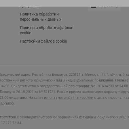
Положение о бонусной
AppGallery
программе
Политика обработки
персональных данных
Политика обработки файлов
cookie
Настройки файлов cookie
ридический адрес: Республика Беларусь, 220121, г. Минск, ул. П. Глебки, д. 5, к
дарственный регистр юридических лиц и индивидуальных предпринимателей в
34233.
Свидетельство о государственной регистрации: No 191634233 от 24.08.
Беларусь 26.10.2021 за № 521721. Режим приема заявок через корзину – круг
о 21:00 ежедневно
.
На сайте
используются файлы «cookie»
с целью персонализ
договор.
ветствии с законодательством об обращениях граждан и юридических лиц: О
17 272 73 84 .