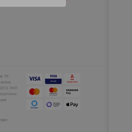
аб. 55
несена
2012.
УНП
лосуточно.
ации
тдел