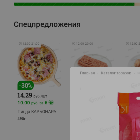
Спецпредложения
🕘
12:00
-
21:00
🕘
12:00
-
20:00
🕘
12:00
-
Главная
Каталог товаров
Ф
-
30
%
-
13
%
-
12
%
15.59
14.29
13.49
18.99
руб./
кг
руб./
шт
10.00
6
руб. за
Фарш Купеческий
Шашлы
полуфабрикат,
из сви
Пицца КАРБОНАРА
охлажденный
части
490г
полуфаб
фасовка: 0,5-0,7 кг
фасовка: