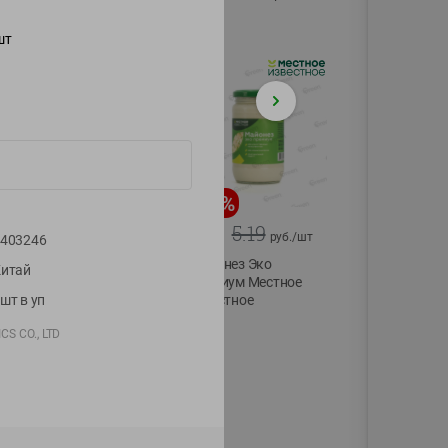
75г
шт
-
20
%
-
12
%
4.99
5.19
3.99
4.59
руб./
шт
руб./
шт
403246
Конфеты фруктово-
Майонез Эко
итай
ягодные Местное
премиум Местное
шт в уп
известное яблоко-
известное
тыква Хоба
300г
CS CO., LTD
60г