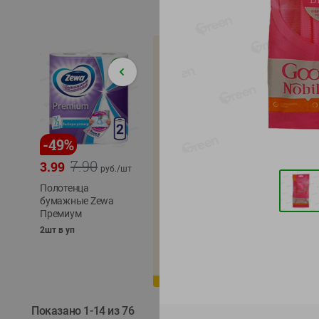
-
49
%
-
22
%
-
17
%
7.90
5.79
3.99
4.49
4.99
руб./
шт
руб./
шт
Полотенца
Икра
бумажные Zewa
трески
сельди
Премиум
тихоокеанской
тихоок
деликатесная
Лунско
2шт в уп
Лунское море 120г
ж/б кл
ж/б ключ
120г
120г
Показано 1-14 из 76