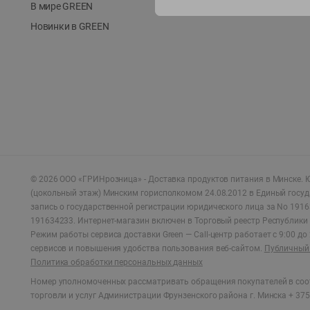
В мире GREEN
Новинки в GREEN
©
2026
ООО «ГРИНрозница» - Доставка продуктов питания в Минске.
Ю
(цокольный этаж) Минским горисполкомом 24.08.2012 в Единый госу
запись о государственной регистрации юридического лица за No 1916
191634233. Интернет-магазин включен в Торговый реестр Республики 
Режим работы сервиса доставки Green —
Call-центр работает с 9:00 д
сервисов и повышения удобства пользования веб-сайтом.
Публичный 
Политика обработки персональных данных
Номер уполномоченных рассматривать обращения покупателей в соот
торговли и услуг Администрации Фрунзенского района г. Минска + 375 