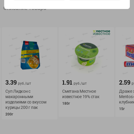
Описание товара
Показать 15-28 из 76
О сервисе
Мой Green
Оплата
История покупок
Условия доставки
Мои товары
3.39
1.91
2.59
Возврат товара
руб./
шт
руб./
шт
р
Обратная связь
Суп Лидкон с
Оформление заказа
Сметана Местное
Драже 
макаронными
известное 19% стак
Mentos 
Приложение Green c
Приемка товара
изделиями со вкусом
клубник
180г
доставкой и бонусно
курицы 200 г пак
Самовывоз
15г
200г
Рекламная игра
App Store
n
Публичный договор
Google Play