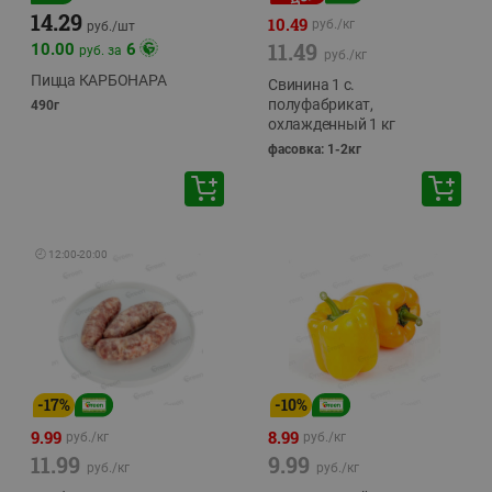
14.29
10.49
руб./
кг
руб./
шт
11.49
10.00
6
руб. за
руб./
кг
Пицца КАРБОНАРА
Свинина 1 с.
полуфабрикат,
490г
охлажденный 1 кг
фасовка: 1-2кг
🕘
12:00
-
20:00
-
17
%
-
10
%
9.99
8.99
руб./
кг
руб./
кг
11.99
9.99
руб./
кг
руб./
кг