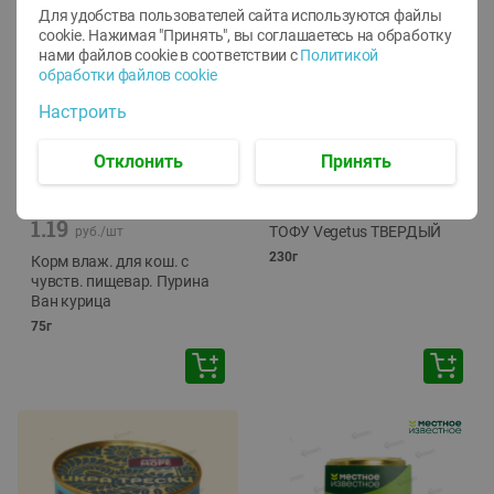
Для удобства пользователей сайта используются файлы
cookie. Нажимая "Принять", вы соглашаетесь
на обработку
нами файлов cookie в соответствии с
Политикой
обработки файлов cookie
Настроить
Отклонить
Принять
-
12
%
-
24
%
6.59
4.99
1.05
руб./
шт
руб./
шт
1.19
ТОФУ Vegetus ТВЕРДЫЙ
руб./
шт
230г
Корм влаж. для кош. с
чувств. пищевар. Пурина
Ван курица
75г