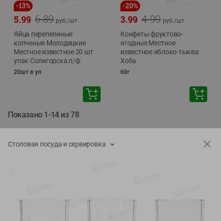
-
13
%
-
20
%
6.89
4.99
5.99
3.99
руб./
шт
руб./
шт
Яйца перепелиные
Конфеты фруктово-
копченые Молодецкие
ягодные Местное
Местное известное 20 шт
известное яблоко-тыква
упак Солигорска п/ф
Хоба
20шт в уп
60г
Показано 1-14 из 78
Показать 15-28 из 78
Столовая посуда и сервировка
Каталог товаров
Специально для вас