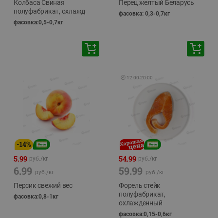
Колбаса Свиная
Перец желтый Беларусь
полуфабрикат, охлажд
фасовка: 0,3-0,7кг
фасовка:0,5-0,7кг
🕘
12:00
-
20:00
-
14
%
5.99
54.99
руб./
кг
руб./
кг
6.99
59.99
руб./
кг
руб./
кг
Персик свежий вес
Форель стейк
полуфабрикат,
фасовка:0,8-1кг
охлажденный
фасовка:0,15-0,6кг