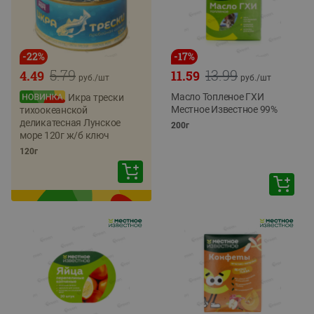
-
22
%
-
17
%
5.79
13.99
4.49
11.59
руб./
шт
руб./
шт
Масло Топленое ГХИ
Икра трески
Местное Известное 99%
тихоокеанской
деликатесная Лунское
200г
море 120г ж/б ключ
120г