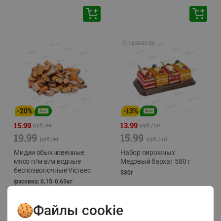
🕘
12:00
-
21:00
-
20
%
-
13
%
15.99
13.99
руб./
кг
руб./
шт
19.99
15.99
руб./
кг
руб./
шт
Мидии обыкновенные
Набор пирожных
мясо п/м в/м водные
Медовый бархат 580 г
беспозвоночные Vici вес
580г
фасовка: 0,15-0,65кг
Файлы cookie