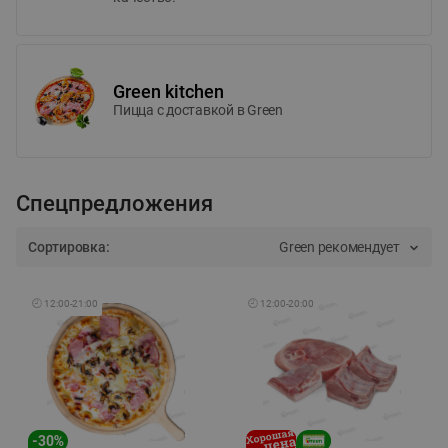
Green kitchen
Пицца c доставкой в Green
Спецпредложения
Сортировка:
Green рекомендует
🕘
12:00
-
21:00
🕘
12:00
-
20:00
-
30
%