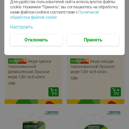
Для удобства пользователей сайта используются файлы
cookie. Нажимая "Принять", вы соглашаетесь
на обработку
нами файлов cookie в соответствии с
Политикой
обработки файлов cookie
Настроить
Отклонить
Принять
-
22
%
-
17
%
5.79
5.99
4.49
4.99
руб./
шт
руб./
шт
Икра трески
Икра сельди
тихоокеанской
тихоокеанской Лунское
деликатесная Лунское
море 120г ж/б ключ
море 120г ж/б ключ
120г
120г