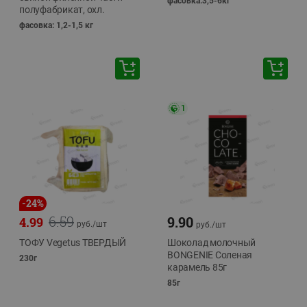
фасовка:3,5-6кг
полуфабрикат, охл.
фасовка: 1,2-1,5 кг
1
-
24
%
6.59
9.90
4.99
руб./
шт
руб./
шт
ТОФУ Vegetus ТВЕРДЫЙ
Шоколад молочный
BONGENIE Соленая
230г
карамель 85г
85г