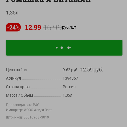
О сервисе
1,35л
Настройки файлов cookie
16.99
12.99
-
24
%
руб./
шт
Мой Green
Приложение Green c
доставкой и бонусной картой
App
Google
AppGallery
Store
Play
12.59
руб.
Цена за 1
кг
9.62
руб.
Артикул
1394367
+375 44 560-60-61
Страна пр-ва
Россия
Call-центр работает с 9:00 до 21:00 ежедневно
Масса / Объем
1,35л
Производитель:
P&G
shop@green-market.by
Импортер:
ИООО Алиди-Вест
Пишите нам свои вопросы, предложения и комментарии
Штрихкод:
8001090873019
Вакансии
👋