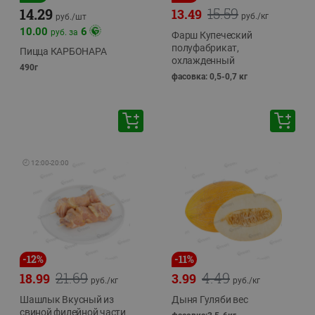
15.59
14.29
13.49
руб./
кг
руб./
шт
10.00
6
руб. за
Фарш Купеческий
полуфабрикат,
Пицца КАРБОНАРА
охлажденный
490г
фасовка: 0,5-0,7 кг
🕘
12:00
-
20:00
-
12
%
-
11
%
21.69
4.49
18.99
3.99
руб./
кг
руб./
кг
Шашлык Вкусный из
Дыня Гуляби вес
свиной филейной части