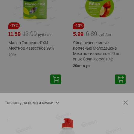
-
17
%
-
13
%
13.99
6.89
11.59
5.99
руб./
шт
руб./
шт
Масло Топленое ГХИ
Яйца перепелиные
Местное Известное 99%
копченые Молодецкие
Местное известное 20 шт
200г
упак Солигорска п/ф
20шт в уп
Товары для дома и семьи