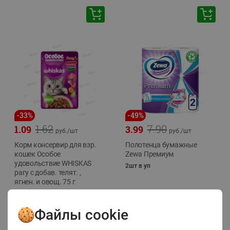
-
33
%
-
49
%
1.62
7.90
1.09
3.99
руб./
шт
руб./
шт
Корм консервир для взр.
Полотенца бумажные
кошек Особое
Zewa Премиум
удовольствие WHISKAS
2шт в уп
рагу с добав. телят. ,
ягнен. и овощ. 75 г
75г
Файлы cookie