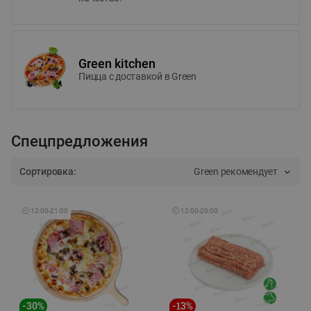
Green kitchen
Пицца c доставкой в Green
Спецпредложения
Сортировка:
Green рекомендует
🕘
12:00
-
21:00
🕘
12:00
-
20:00
-
30
%
-
13
%