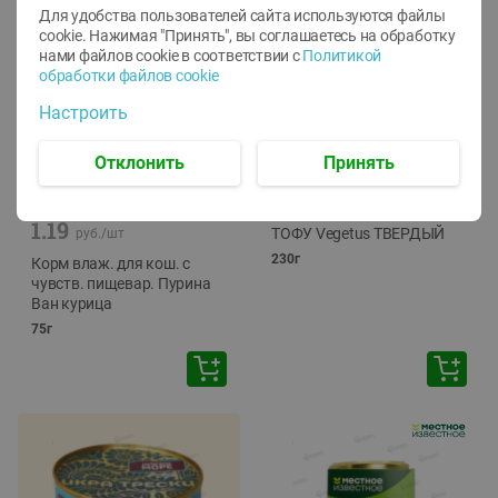
Для удобства пользователей сайта используются файлы
cookie. Нажимая "Принять", вы соглашаетесь
на обработку
нами файлов cookie в соответствии с
Политикой
обработки файлов cookie
Настроить
Отклонить
Принять
-
12
%
-
24
%
6.59
4.99
1.05
руб./
шт
руб./
шт
1.19
ТОФУ Vegetus ТВЕРДЫЙ
руб./
шт
230г
Корм влаж. для кош. с
чувств. пищевар. Пурина
Ван курица
75г