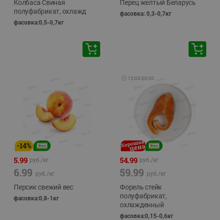
Колбаса Свиная
Перец желтый Беларусь
полуфабрикат, охлажд
фасовка: 0,3-0,7кг
фасовка:0,5-0,7кг
🕘
12:00
-
20:00
-
14
%
5.99
54.99
руб./
кг
руб./
кг
6.99
59.99
руб./
кг
руб./
кг
Персик свежий вес
Форель стейк
полуфабрикат,
фасовка:0,8-1кг
охлажденный
фасовка:0,15-0,6кг