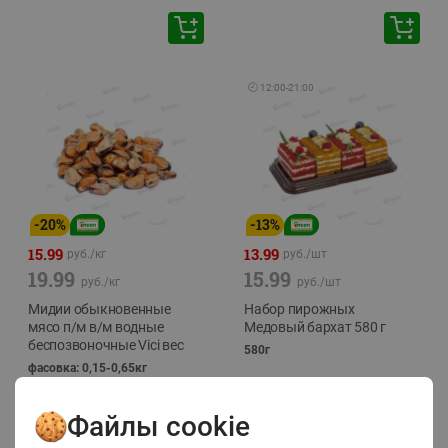
🕘
12:00
-
21:00
-
20
%
-
13
%
15.99
13.99
руб./
кг
руб./
шт
19.99
15.99
руб./
кг
руб./
шт
Мидии обыкновенные
Набор пирожных
мясо п/м в/м водные
Медовый бархат 580 г
беспозвоночные Vici вес
580г
фасовка: 0,15-0,65кг
Файлы cookie