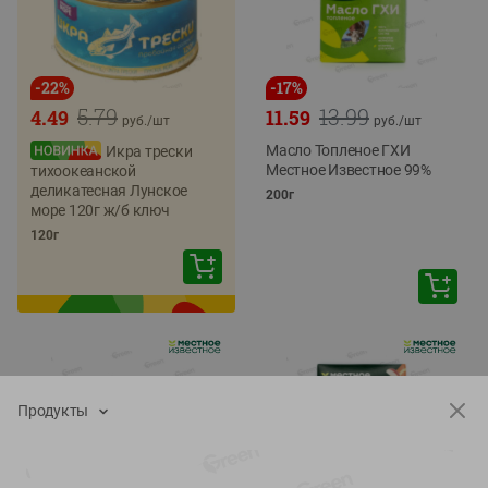
-
22
%
-
17
%
5.79
13.99
4.49
11.59
руб./
шт
руб./
шт
Масло Топленое ГХИ
Икра трески
Местное Известное 99%
тихоокеанской
деликатесная Лунское
200г
море 120г ж/б ключ
120г
Продукты