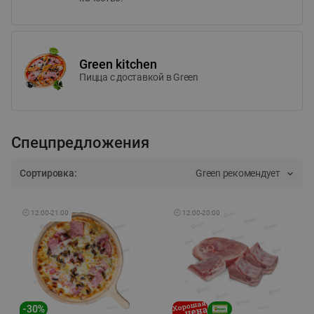
Green kitchen
Пицца c доставкой в Green
Спецпредложения
Сортировка:
Green рекомендует
🕘
12:00
-
21:00
🕘
12:00
-
20:00
-
30
%