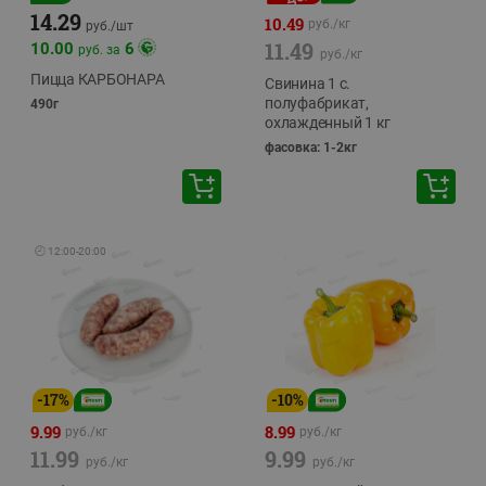
14.29
10.49
руб./
кг
руб./
шт
11.49
10.00
6
руб. за
руб./
кг
Пицца КАРБОНАРА
Свинина 1 с.
полуфабрикат,
490г
охлажденный 1 кг
фасовка: 1-2кг
🕘
12:00
-
20:00
-
17
%
-
10
%
9.99
8.99
руб./
кг
руб./
кг
11.99
9.99
руб./
кг
руб./
кг