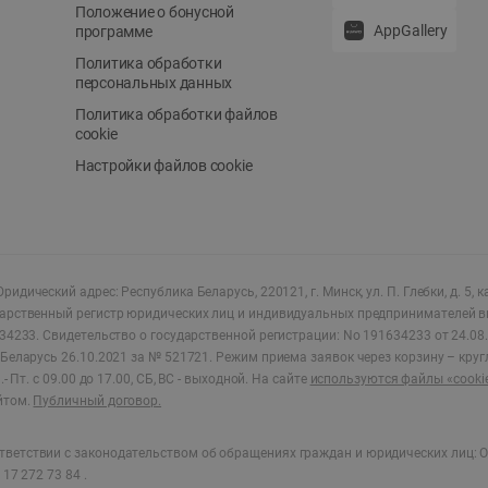
Положение о бонусной
AppGallery
программе
Политика обработки
персональных данных
Политика обработки файлов
cookie
Настройки файлов cookie
ридический адрес: Республика Беларусь, 220121, г. Минск, ул. П. Глебки, д. 5, к
дарственный регистр юридических лиц и индивидуальных предпринимателей в
34233.
Свидетельство о государственной регистрации: No 191634233 от 24.08.
Беларусь 26.10.2021 за № 521721. Режим приема заявок через корзину – круг
- Пт. с 09.00 до 17.00, СБ, ВС - выходной
.
На сайте
используются файлы «cooki
йтом.
Публичный договор.
ветствии с законодательством об обращениях граждан и юридических лиц: О
17 272 73 84 .