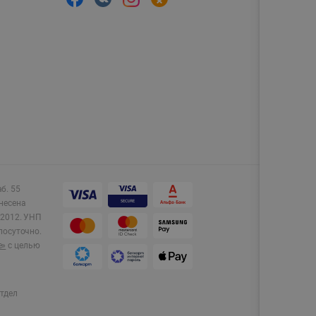
аб. 55
несена
2012.
УНП
лосуточно.
e»
с целью
тдел