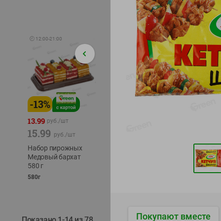
🕘
12:00
-
21:00
-
13
%
-
12
%
-
24
%
4.99
13.99
1.05
руб./
шт
руб./
шт
15.99
1.19
ТОФУ V
руб./
шт
руб./
шт
ТВЕРД
Набор пирожных
Корм влаж. для
230г
Медовый бархат
кош. с чувств.
580 г
пищевар. Пурина
Ван курица
580г
75г
Покупают вместе
Показано 1-14 из 78