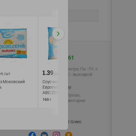
+375 44 560-60-61
Время работы Call-центра: Пн.- Пт. с
1.39
1.92
уб./
шт
руб./
шт
руб./
шт
09.00 до 17.00, СБ, ВС - выходной
з Моковский
Соус майонезный
Майонез Прованс
%
shop@green-market.by
Европейский Постный
Городской 50 %
АВС 20%
200г
Пишите нам свои вопросы,
160 г
предложения и комментарии
й картой
Вакансии
👋
Корпоративный сайт Green