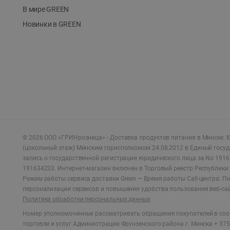
В мире GREEN
Новинки в GREEN
©
2026
ООО «ГРИНрозница» - Доставка продуктов питания в Минске.
Ю
(цокольный этаж) Минским горисполкомом 24.08.2012 в Единый госу
запись о государственной регистрации юридического лица за No 1916
191634233. Интернет-магазин включен в Торговый реестр Республики 
Режим работы сервиса доставки Green —
Время работы Call-центра: Пн.
персонализации сервисов и повышения удобства пользования веб-са
Политика обработки персональных данных
Номер уполномоченных рассматривать обращения покупателей в соот
торговли и услуг Администрации Фрунзенского района г. Минска + 375 