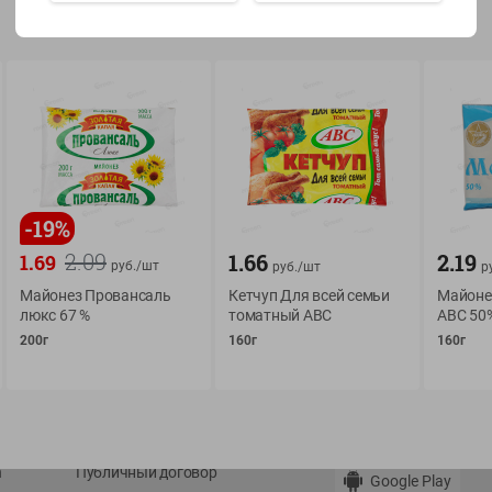
Показать 15-28 из 78
О сервисе
Мой Green
-
19
%
Оплата
История покупок
2.09
1.66
2.19
1.69
руб./
шт
руб./
шт
р
Условия доставки
Мои товары
Майонез Провансаль
Кетчуп Для всей семьи
Майоне
Возврат товара
люкс 67 %
томатный АВС
АВС 50
Обратная связь
200г
160г
160г
Оформление заказа
Приложение Green c
Приемка товара
доставкой и бонусно
Самовывоз
Рекламная игра
App Store
n
Публичный договор
Google Play