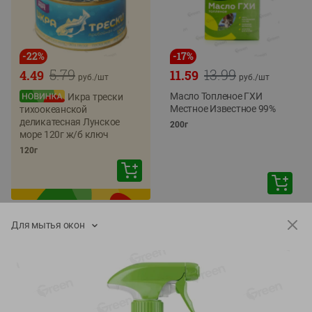
-
22
%
-
17
%
5.79
13.99
4.49
11.59
руб./
шт
руб./
шт
Масло Топленое ГХИ
Икра трески
Местное Известное 99%
тихоокеанской
деликатесная Лунское
200г
море 120г ж/б ключ
120г
Для мытья окон