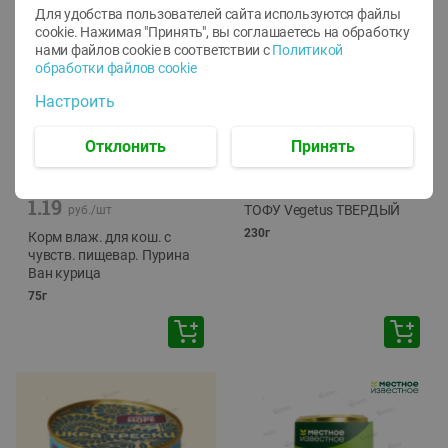
Для удобства пользователей сайта используются файлы
cookie. Нажимая "Принять", вы соглашаетесь
на обработку
нами файлов cookie в соответствии с
Политикой
обработки файлов cookie
Настроить
Отклонить
Принять
-
12
%
-
24
%
6.59
4.99
1.05
руб./
шт
руб./
шт
1.19
ТОФУ Vegetus ТВЕРДЫЙ
руб./
шт
230г
Корм влаж. для кош. с
чувств. пищевар. Пурина
Ван курица
75г