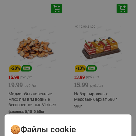
🕘
12:00
-
21:00
-
20
%
-
13
%
15.99
13.99
руб./
кг
руб./
шт
19.99
15.99
руб./
кг
руб./
шт
Мидии обыкновенные
Набор пирожных
мясо п/м в/м водные
Медовый бархат 580 г
беспозвоночные Vici вес
580г
фасовка: 0,15-0,65кг
Файлы cookie