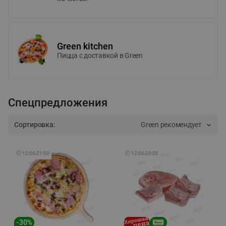
Green kitchen
Пицца c доставкой в Green
Спецпредложения
Сортировка:
Green рекомендует
🕘
12:00
-
21:00
🕘
12:00
-
20:00
-
30
%