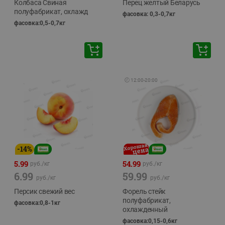
Колбаса Свиная
Перец желтый Беларусь
полуфабрикат, охлажд
фасовка: 0,3-0,7кг
фасовка:0,5-0,7кг
🕘
12:00
-
20:00
-
14
%
5.99
54.99
руб./
кг
руб./
кг
6.99
59.99
руб./
кг
руб./
кг
Персик свежий вес
Форель стейк
полуфабрикат,
фасовка:0,8-1кг
охлажденный
фасовка:0,15-0,6кг