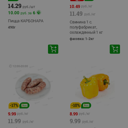
14.29
10.49
руб./
кг
руб./
шт
11.49
10.00
6
руб. за
руб./
кг
Пицца КАРБОНАРА
Свинина 1 с.
полуфабрикат,
490г
охлажденный 1 кг
фасовка: 1-2кг
🕘
12:00
-
20:00
-
17
%
-
10
%
9.99
8.99
руб./
кг
руб./
кг
11.99
9.99
руб./
кг
руб./
кг