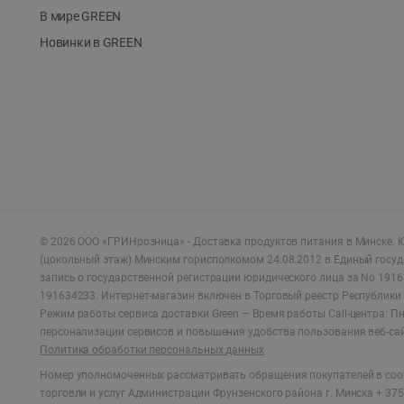
В мире GREEN
Новинки в GREEN
©
2026
ООО «ГРИНрозница» - Доставка продуктов питания в Минске.
Ю
(цокольный этаж) Минским горисполкомом 24.08.2012 в Единый госу
запись о государственной регистрации юридического лица за No 1916
191634233. Интернет-магазин включен в Торговый реестр Республики 
Режим работы сервиса доставки Green —
Время работы Call-центра: Пн.
персонализации сервисов и повышения удобства пользования веб-са
Политика обработки персональных данных
Номер уполномоченных рассматривать обращения покупателей в соот
торговли и услуг Администрации Фрунзенского района г. Минска + 375 