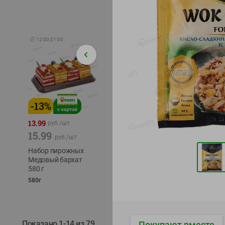
🕘
12:00
-
21:00
-
13
%
-
12
%
-
24
%
4.99
13.99
1.05
руб./
шт
руб./
шт
15.99
1.19
ТОФУ V
руб./
шт
руб./
шт
ТВЕРД
Набор пирожных
Корм влаж. для
230г
Медовый бархат
кош. с чувств.
580 г
пищевар. Пурина
Ван курица
580г
75г
Показано 1-14 из 79
Покупают вместе