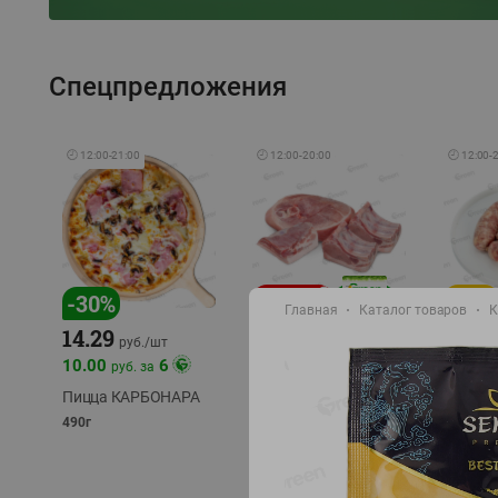
Спецпредложения
🕘
12:00
-
21:00
🕘
12:00
-
20:00
🕘
12:00
-
-
17
%
-
30
%
Главная
Каталог товаров
К
14.29
10.49
9.99
руб./
кг
руб
руб./
шт
11.49
11.99
10.00
6
руб. за
руб./
кг
Пицца КАРБОНАРА
Свинина 1 с.
Колбас
полуфабрикат,
полуфа
490г
охлажденный 1 кг
охлажд
фасовка: 1-2кг
фасовка: