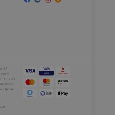
аб. 55
несена
2012.
УНП
лосуточно.
e»
с целью
тдел