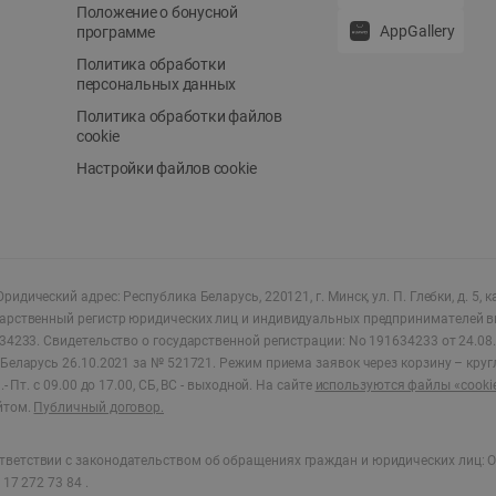
Положение о бонусной
AppGallery
программе
Политика обработки
персональных данных
Политика обработки файлов
cookie
Настройки файлов cookie
ридический адрес: Республика Беларусь, 220121, г. Минск, ул. П. Глебки, д. 5, к
дарственный регистр юридических лиц и индивидуальных предпринимателей в
34233.
Свидетельство о государственной регистрации: No 191634233 от 24.08.
Беларусь 26.10.2021 за № 521721. Режим приема заявок через корзину – круг
- Пт. с 09.00 до 17.00, СБ, ВС - выходной
.
На сайте
используются файлы «cooki
йтом.
Публичный договор.
ветствии с законодательством об обращениях граждан и юридических лиц: О
17 272 73 84 .