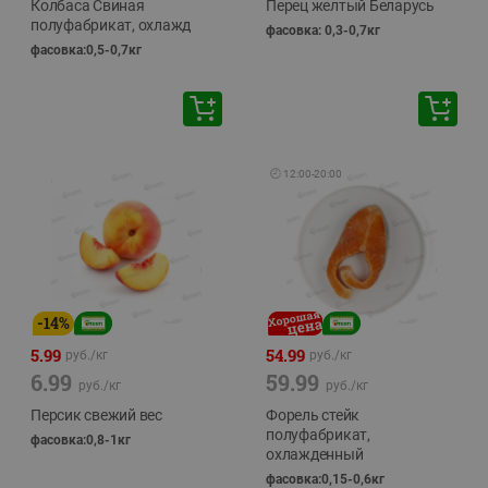
Колбаса Свиная
Перец желтый Беларусь
полуфабрикат, охлажд
фасовка: 0,3-0,7кг
фасовка:0,5-0,7кг
🕘
12:00
-
20:00
-
14
%
5.99
54.99
руб./
кг
руб./
кг
6.99
59.99
руб./
кг
руб./
кг
Персик свежий вес
Форель стейк
полуфабрикат,
фасовка:0,8-1кг
охлажденный
фасовка:0,15-0,6кг