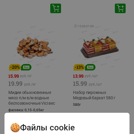
🕘
12:00
-
21:00
-
20
%
-
13
%
15.99
13.99
руб./
кг
руб./
шт
19.99
15.99
руб./
кг
руб./
шт
Мидии обыкновенные
Набор пирожных
мясо п/м в/м водные
Медовый бархат 580 г
беспозвоночные Vici вес
580г
фасовка: 0,15-0,65кг
Файлы cookie