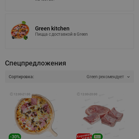
Green kitchen
Пицца c доставкой в Green
Спецпредложения
Сортировка:
Green рекомендует
🕘
12:00
-
21:00
🕘
12:00
-
20:00
-
30
%