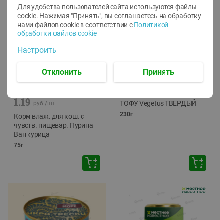
Для удобства пользователей сайта используются файлы
cookie. Нажимая "Принять", вы соглашаетесь
на обработку
нами файлов cookie в соответствии с
Политикой
обработки файлов cookie
Настроить
Отклонить
Принять
-
12
%
-
24
%
6.59
4.99
1.05
руб./
шт
руб./
шт
1.19
ТОФУ Vegetus ТВЕРДЫЙ
руб./
шт
230г
Корм влаж. для кош. с
чувств. пищевар. Пурина
Ван курица
75г