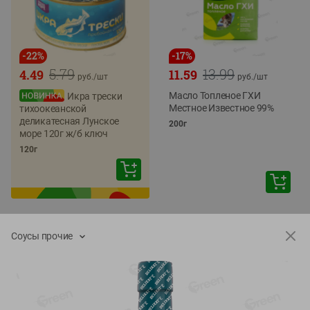
-
22
%
-
17
%
5.79
13.99
4.49
11.59
руб./
шт
руб./
шт
Масло Топленое ГХИ
Икра трески
Местное Известное 99%
тихоокеанской
деликатесная Лунское
200г
море 120г ж/б ключ
120г
Соусы прочие