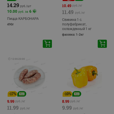
14.29
10.49
руб./
кг
руб./
шт
11.49
10.00
6
руб. за
руб./
кг
Пицца КАРБОНАРА
Свинина 1 с.
полуфабрикат,
490г
охлажденный 1 кг
фасовка: 1-2кг
🕘
12:00
-
20:00
-
17
%
-
10
%
9.99
8.99
руб./
кг
руб./
кг
11.99
9.99
руб./
кг
руб./
кг