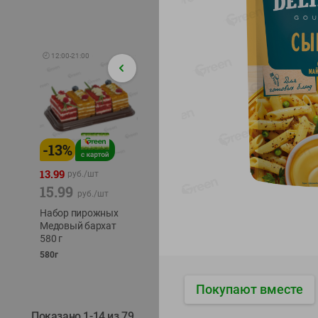
🕘
12:00
-
21:00
-
13
%
-
12
%
-
24
%
4.99
13.99
1.05
руб./
шт
руб./
шт
15.99
1.19
ТОФУ V
руб./
шт
руб./
шт
ТВЕРД
Набор пирожных
Корм влаж. для
230г
Медовый бархат
кош. с чувств.
580 г
пищевар. Пурина
Ван курица
580г
75г
Покупают вместе
Показано 1-14 из 79