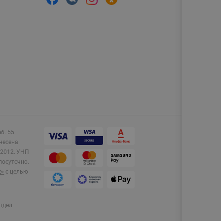
аб. 55
несена
2012.
УНП
лосуточно.
e»
с целью
тдел