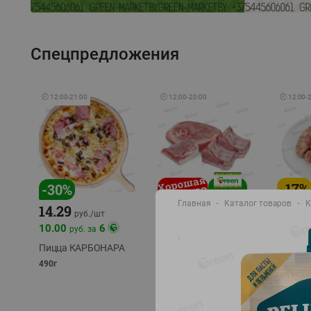
Спецпредложения
🕘
12:00
-
21:00
🕘
12:00
-
20:00
🕘
12:00
-
-
17
%
-
30
%
Главная
Каталог товаров
К
14.29
10.49
9.99
руб./
кг
руб
руб./
шт
11.49
11.99
10.00
6
руб. за
руб./
кг
Пицца КАРБОНАРА
Свинина 1 с.
Колбас
полуфабрикат,
полуфа
490г
охлажденный 1 кг
охлажд
фасовка: 1-2кг
фасовка: