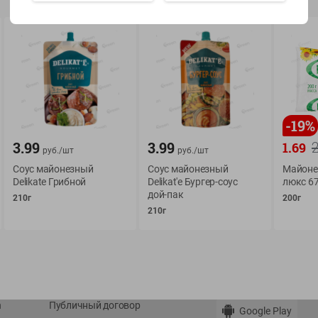
Показать 15-28 из 79
-
19
%
О сервисе
Мой Green
3.99
3.99
1.69
руб./
шт
руб./
шт
Оплата
История покупок
Соус майонезный
Соус майонезный
Майоне
Delikate Грибной
Delikat'e Бургер-соус
люкс 67
Условия доставки
Мои товары
дой-пак
210г
200г
Возврат товара
Обратная связь
210г
Оформление заказа
Приложение Green c
Приемка товара
доставкой и бонусно
Самовывоз
Рекламная игра
App Store
n
Публичный договор
Google Play