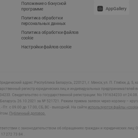
Положение о бонусной
AppGallery
программе
Политика обработки
персональных данных
Политика обработки файлов
cookie
Настройки файлов cookie
ридический адрес: Республика Беларусь, 220121, г. Минск, ул. П. Глебки, д. 5, к
дарственный регистр юридических лиц и индивидуальных предпринимателей в
34233.
Свидетельство о государственной регистрации: No 191634233 от 24.08.
Беларусь 26.10.2021 за № 521721. Режим приема заявок через корзину – круг
- Пт. с 09.00 до 17.00, СБ, ВС - выходной
.
На сайте
используются файлы «cooki
йтом.
Публичный договор.
ветствии с законодательством об обращениях граждан и юридических лиц: О
17 272 73 84 .