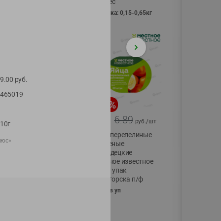
Vici вес
фасовка: 0,15-0,65кг
9.00
руб.
465019
-
17
%
-
13
%
13.99
6.89
11.59
5.99
руб./
шт
руб./
шт
10г
Масло Топленое
Яйца перепелиные
люс»
ГХИ Местное
копченые
Известное 99%
Молодецкие
Местное известное
200г
20 шт упак
Солигорска п/ф
20шт в уп