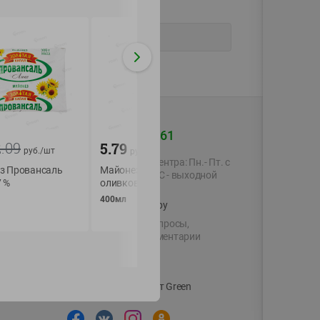
+375 44 560-60-61
2.09
5.79
4.19
руб./
шт
руб./
шт
руб./
шт
Время работы Call-центра: Пн.- Пт. с
з Провансаль
Майонез Слобода
Соус на основе ра
09.00 до 17.00, СБ, ВС - выходной
 %
оливковый 67%
масел Бургер-соус
Махеевъ 200г дой-
400мл
shop@green-market.by
доз
Пишите нам свои вопросы,
200г
предложения и комментарии
й картой
Вакансии
👋
Корпоративный сайт Green