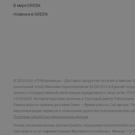
В мире GREEN
Новинки в GREEN
©
2026
ООО «ГРИНрозница» - Доставка продуктов питания в Минске.
Ю
(цокольный этаж) Минским горисполкомом 24.08.2012 в Единый госу
запись о государственной регистрации юридического лица за No 1916
191634233. Интернет-магазин включен в Торговый реестр Республики 
Режим работы сервиса доставки Green —
Время работы Call-центра: Пн.
персонализации сервисов и повышения удобства пользования веб-са
Политика обработки персональных данных
Номер уполномоченных рассматривать обращения покупателей в соот
торговли и услуг Администрации Фрунзенского района г. Минска + 375 