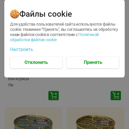
Файлы cookie
Для удобства пользователей сайта используются файлы
cookie. Нажимая "Принять", вы соглашаетесь
на обработку
нами файлов cookie в соответствии с
Политикой
обработки файлов cookie
-
12
%
-
24
%
Настроить
6.59
4.99
1.05
руб./
шт
руб./
шт
1.19
ТОФУ Vegetus ТВЕРДЫЙ
руб./
шт
Отклонить
Принять
230г
Корм влаж. для кош. с
чувств. пищевар. Пурина
Ван курица
75г