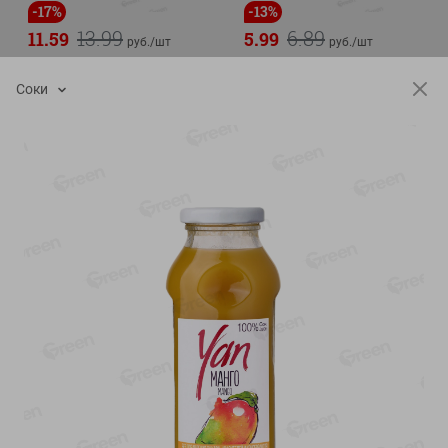
-
17
%
-
13
%
13.99
6.89
11.59
5.99
руб./
шт
руб./
шт
Масло Топленое ГХИ
Яйца перепелиные
Местное Известное 99%
копченые Молодецкие
Соки
Местное известное 20 шт
200г
упак Солигорска п/ф
20шт в уп
Показано 1-14 из 79
Показать 15-28 из 79
Каталог товаров
Специально для вас