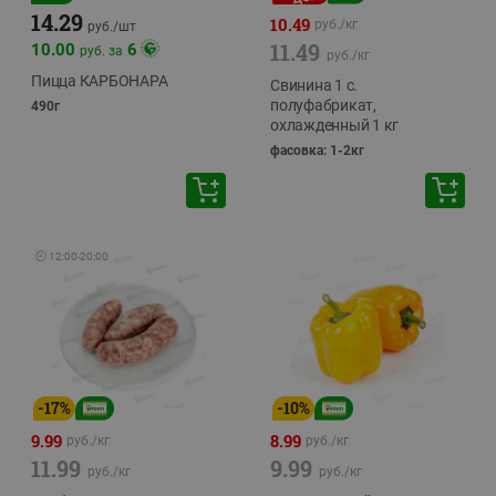
14.29
10.49
руб./
кг
руб./
шт
11.49
10.00
6
руб. за
руб./
кг
Пицца КАРБОНАРА
Свинина 1 с.
полуфабрикат,
490г
охлажденный 1 кг
фасовка: 1-2кг
🕘
12:00
-
20:00
-
17
%
-
10
%
9.99
8.99
руб./
кг
руб./
кг
11.99
9.99
руб./
кг
руб./
кг