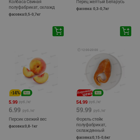
Колбаса Свиная
Перец желтый Беларусь
полуфабрикат, охлажд
фасовка: 0,3-0,7кг
фасовка:0,5-0,7кг
🕘
12:00
-
20:00
-
14
%
5.99
54.99
руб./
кг
руб./
кг
6.99
59.99
руб./
кг
руб./
кг
Персик свежий вес
Форель стейк
полуфабрикат,
фасовка:0,8-1кг
охлажденный
фасовка:0,15-0,6кг