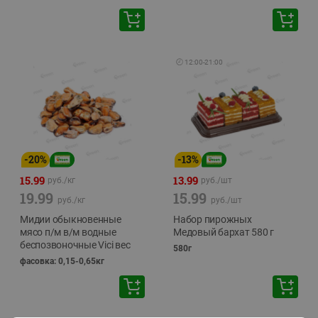
🕘
12:00
-
21:00
-
20
%
-
13
%
15.99
13.99
руб./
кг
руб./
шт
19.99
15.99
руб./
кг
руб./
шт
Мидии обыкновенные
Набор пирожных
мясо п/м в/м водные
Медовый бархат 580 г
беспозвоночные Vici вес
580г
фасовка: 0,15-0,65кг