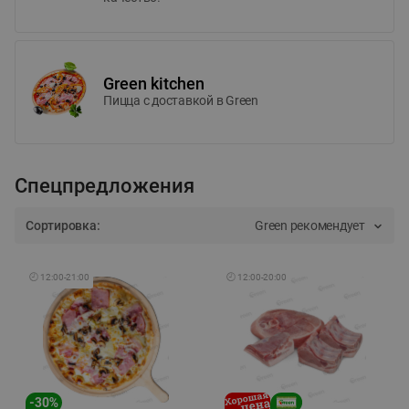
Green kitchen
Пицца c доставкой в Green
Спецпредложения
Сортировка:
Green рекомендует
🕘
12:00
-
21:00
🕘
12:00
-
20:00
-
30
%