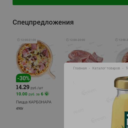
Спецпредложения
🕘
12:00
-
21:00
🕘
12:00
-
20:00
🕘
12:00
-
Главная
Каталог товаров
Т
-
17
%
-
30
%
14.29
10.49
9.99
руб./
кг
руб
руб./
шт
11.49
11.99
10.00
6
руб. за
руб./
кг
Пицца КАРБОНАРА
Свинина 1 с.
Колбас
полуфабрикат,
полуфа
490г
охлажденный 1 кг
охлажд
фасовка: 1-2кг
фасовка: