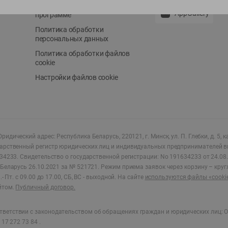
Положение о бонусной
AppGallery
программе
Политика обработки
персональных данных
Политика обработки файлов
cookie
Настройки файлов cookie
ридический адрес: Республика Беларусь, 220121, г. Минск, ул. П. Глебки, д. 5, к
дарственный регистр юридических лиц и индивидуальных предпринимателей в
34233.
Свидетельство о государственной регистрации: No 191634233 от 24.08.
Беларусь 26.10.2021 за № 521721. Режим приема заявок через корзину – круг
- Пт. с 09.00 до 17.00, СБ, ВС - выходной
.
На сайте
используются файлы «cooki
йтом.
Публичный договор.
ветствии с законодательством об обращениях граждан и юридических лиц: О
17 272 73 84 .