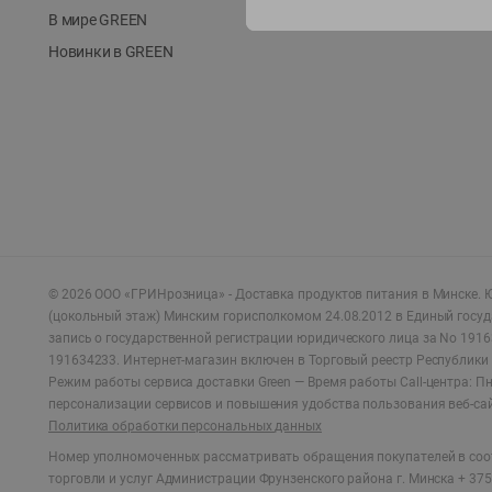
В мире GREEN
Новинки в GREEN
©
2026
ООО «ГРИНрозница» - Доставка продуктов питания в Минске.
Ю
(цокольный этаж) Минским горисполкомом 24.08.2012 в Единый госу
запись о государственной регистрации юридического лица за No 1916
191634233. Интернет-магазин включен в Торговый реестр Республики 
Режим работы сервиса доставки Green —
Время работы Call-центра: Пн.
персонализации сервисов и повышения удобства пользования веб-са
Политика обработки персональных данных
Номер уполномоченных рассматривать обращения покупателей в соот
торговли и услуг Администрации Фрунзенского района г. Минска + 375 