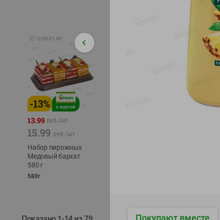
🕘
12:00
-
21:00
-
13
%
-
12
%
-
24
%
4.99
13.99
1.05
руб./
шт
руб./
шт
15.99
1.19
ТОФУ V
руб./
шт
руб./
шт
ТВЕРД
Набор пирожных
Корм влаж. для
230г
Медовый бархат
кош. с чувств.
580 г
пищевар. Пурина
Ван курица
580г
75г
Покупают вместе
Показано 1-14 из 79