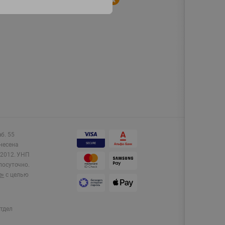
аб. 55
несена
2012.
УНП
лосуточно.
e»
с целью
тдел