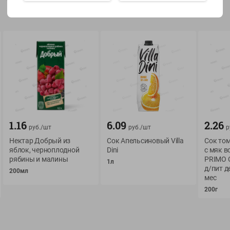
Показать 15-28 из 79
О сервисе
Мой Green
Оплата
История покупок
1.16
6.09
2.26
руб./
шт
руб./
шт
р
Условия доставки
Мои товары
Нектар Добрый из
Сок Апельсиновый Villa
Сок то
Возврат товара
яблок, черноплодной
Dini
с мяк в
Обратная связь
рябины и малины
PRIMO 
Оформление заказа
1л
д/пит д
200мл
Приложение Green c
Приемка товара
мес
доставкой и бонусно
200г
Самовывоз
Рекламная игра
App Store
n
Публичный договор
Google Play