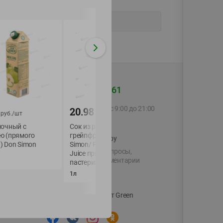
+375 44 560-60-61
Call-центр работает с 9:00 до 21:00
20.98
12.59
руб./
шт
руб./
шт
руб./
шт
ежедневно
лочный с
Сок из розового
Сок гранатовый
ю (прямого
грейпфрута с мяк Don
прямого отжима (
shop@green-market.by
) Don Simon
Simon/ Pink Grapefruit
сахара) 930мл YA
Пишите нам свои вопросы,
Juice прямого отжима
930мл
предложения и комментарии
пастериз 1л TetraPak
й картой
1л
Вакансии
👋
Корпоративный сайт Green