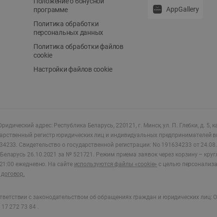
Положение о бонусной
AppGallery
программе
Политика обработки
персональных данных
Политика обработки файлов
cookie
Настройки файлов cookie
ридический адрес: Республика Беларусь, 220121, г. Минск, ул. П. Глебки, д. 5, к
дарственный регистр юридических лиц и индивидуальных предпринимателей в
34233.
Свидетельство о государственной регистрации: No 191634233 от 24.08.
Беларусь 26.10.2021 за № 521721. Режим приема заявок через корзину – круг
о 21:00 ежедневно
.
На сайте
используются файлы «cookie»
с целью персонализ
договор.
ветствии с законодательством об обращениях граждан и юридических лиц: О
17 272 73 84 .