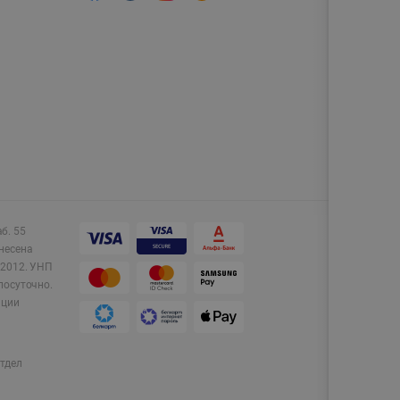
аб. 55
несена
2012.
УНП
лосуточно.
ации
тдел