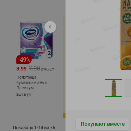
-
49
%
-
22
%
-
17
%
7.90
5.79
3.99
4.49
4.99
руб./
шт
руб./
шт
Полотенца
Икра
бумажные Zewa
трески
сельди
Премиум
тихоокеанской
тихоок
деликатесная
Лунско
2шт в уп
Лунское море 120г
ж/б кл
ж/б ключ
120г
120г
Покупают вместе
Показано 1-14 из 76