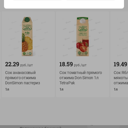
Показать 15-28 из 76
О сервисе
Мой Green
Оплата
История покупок
22.29
18.59
19.49
руб./
шт
руб./
шт
Условия доставки
Мои товары
Сок ананасовый
Сок томатный прямого
Сок Яб
прямого отжима
отжима Don Simon 1л
мякоть
Возврат товара
Обратная связь
DonSimon пастериз
TetraPak
отжима
Оформление заказа
1л
1л
1л
Приложение Green c
Приемка товара
доставкой и бонусно
Самовывоз
Рекламная игра
App Store
n
Публичный договор
Google Play