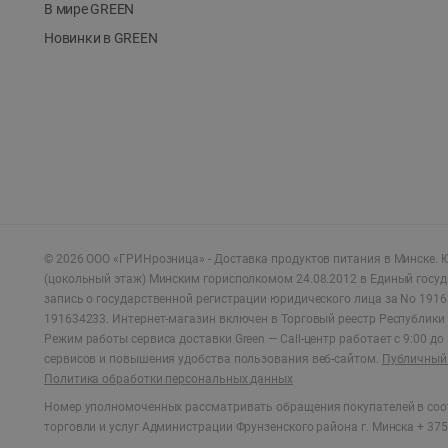
В мире GREEN
Новинки в GREEN
©
2026
ООО «ГРИНрозница» - Доставка продуктов питания в Минске.
Ю
(цокольный этаж) Минским горисполкомом 24.08.2012 в Единый госу
запись о государственной регистрации юридического лица за No 1916
191634233. Интернет-магазин включен в Торговый реестр Республики 
Режим работы сервиса доставки Green —
Call-центр работает с 9:00 д
сервисов и повышения удобства пользования веб-сайтом.
Публичный 
Политика обработки персональных данных
Номер уполномоченных рассматривать обращения покупателей в соот
торговли и услуг Администрации Фрунзенского района г. Минска + 375 