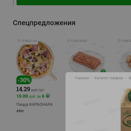
Спецпредложения
🕘
12:00
-
21:00
🕘
12:00
-
20:00
🕘
12:00
-
-
30
%
-
13
Главная
%
Каталог товаров
-
12
%
В
15.59
14.29
13.49
18.99
руб./
кг
руб./
шт
10.00
6
руб. за
Фарш Купеческий
Шашлы
полуфабрикат,
из сви
Пицца КАРБОНАРА
охлажденный
части
490г
полуфаб
фасовка: 0,5-0,7 кг
фасовка: