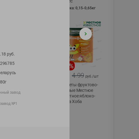
Vici вес
фасовка: 0,15-0,65кг
.18
руб.
296785
-
13
%
-
20
%
еларусь
6.89
4.99
5.99
3.99
руб./
шт
руб./
шт
80г
Яйца перепелиные
Конфеты фруктово-
копченые
ягодные Местное
чный завод
Молодецкие
известное яблоко-
Местное известное
тыква Хоба
 завод №1
20 шт упак
60г
Солигорска п/ф
20шт в уп