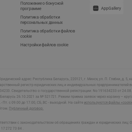
Положение о бонусной
AppGallery
программе
Политика обработки
персональных данных
Политика обработки файлов
cookie
Настройки файлов cookie
ридический адрес: Республика Беларусь, 220121, г. Минск, ул. П. Глебки, д. 5, к
дарственный регистр юридических лиц и индивидуальных предпринимателей в
34233.
Свидетельство о государственной регистрации: No 191634233 от 24.08.
Беларусь 26.10.2021 за № 521721. Режим приема заявок через корзину – круг
- Пт. с 09.00 до 17.00, СБ, ВС - выходной
.
На сайте
используются файлы «cooki
йтом.
Публичный договор.
ветствии с законодательством об обращениях граждан и юридических лиц: О
17 272 73 84 .