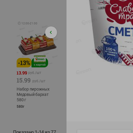
🕘
12:00
-
21:00
-
13
%
-
12
%
-
24
%
4.99
13.99
1.05
руб./
шт
руб./
шт
15.99
1.19
ТОФУ V
руб./
шт
руб./
шт
ТВЕРД
Набор пирожных
Корм влаж. для
230г
Медовый бархат
кош. с чувств.
580 г
пищевар. Пурина
Ван курица
580г
75г
Показано 1-14 из 77