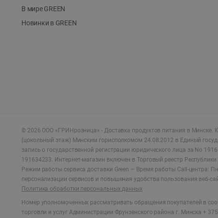
В мире GREEN
Новинки в GREEN
©
2026
ООО «ГРИНрозница» - Доставка продуктов питания в Минске.
Ю
(цокольный этаж) Минским горисполкомом 24.08.2012 в Единый госу
запись о государственной регистрации юридического лица за No 1916
191634233. Интернет-магазин включен в Торговый реестр Республики 
Режим работы сервиса доставки Green —
Время работы Call-центра: Пн.
персонализации сервисов и повышения удобства пользования веб-са
Политика обработки персональных данных
Номер уполномоченных рассматривать обращения покупателей в соот
торговли и услуг Администрации Фрунзенского района г. Минска + 375 