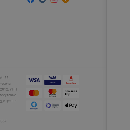
аб. 55
несена
2012.
УНП
лосуточно.
e»
с целью
тдел