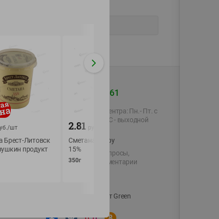
+375 44 560-60-61
Время работы Call-центра: Пн.- Пт. с
09.00 до 17.00, СБ, ВС - выходной
2.81
5.99
уб./
шт
руб./
шт
руб./
шт
а Брест-Литовск
Сметана Ляховичок
Сливки Молочный
shop@green-market.by
вушкин продукт
15%
стерилиз. 20%
Пишите нам свои вопросы,
350г
500мл
предложения и комментарии
й картой
Вакансии
👋
Корпоративный сайт Green