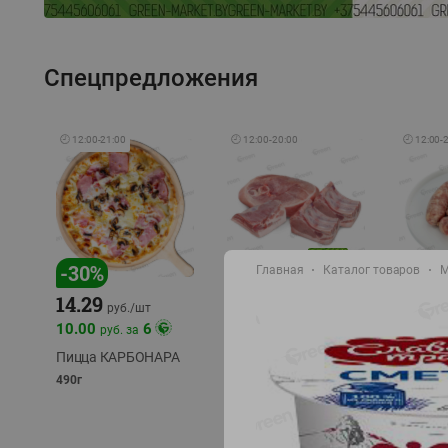
Спецпредложения
🕘
12:00
-
21:00
🕘
12:00
-
20:00
🕘
12:00
-
-
17
%
-
30
%
Главная
Каталог товаров
М
14.29
10.49
9.99
руб./
кг
руб
руб./
шт
11.49
11.99
10.00
6
руб. за
руб./
кг
Пицца КАРБОНАРА
Свинина 1 с.
Колбас
полуфабрикат,
полуфа
490г
охлажденный 1 кг
охлажд
фасовка: 1-2кг
фасовка: