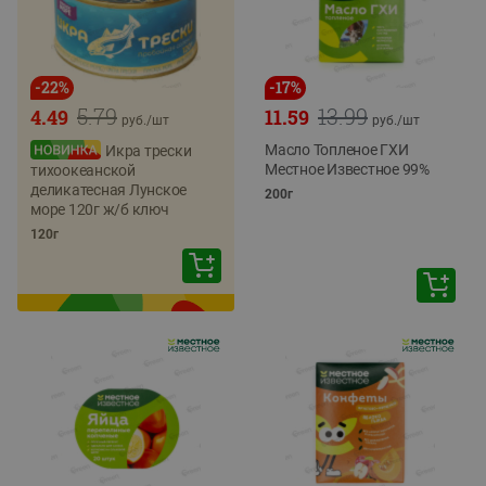
-
22
%
-
17
%
5.79
13.99
4.49
11.59
руб./
шт
руб./
шт
Масло Топленое ГХИ
Икра трески
Местное Известное 99%
тихоокеанской
деликатесная Лунское
200г
море 120г ж/б ключ
120г