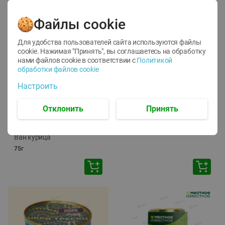
Файлы cookie
Для удобства пользователей сайта используются файлы
cookie. Нажимая "Принять", вы соглашаетесь
на обработку
нами файлов cookie в соответствии с
Политикой
обработки файлов cookie
-
12
%
-
24
%
Настроить
6.59
4.99
1.05
руб./
шт
руб./
шт
1.19
ТОФУ Vegetus ТВЕРДЫЙ
руб./
шт
Отклонить
Принять
230г
Корм влаж. для кош. с
чувств. пищевар. Пурина
Ван курица
75г