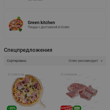
Green kitchen
Пицца c доставкой в Green
Спецпредложения
Сортировка:
Green рекомендует
🕘
12:00
-
21:00
🕘
12:00
-
20:00
-
30
%