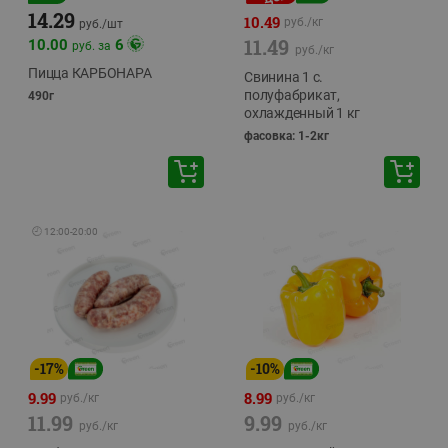
14.29
10.49
руб./
кг
руб./
шт
11.49
10.00
6
руб. за
руб./
кг
Пицца КАРБОНАРА
Свинина 1 с.
полуфабрикат,
490г
охлажденный 1 кг
фасовка: 1-2кг
🕘
12:00
-
20:00
-
17
%
-
10
%
9.99
8.99
руб./
кг
руб./
кг
11.99
9.99
руб./
кг
руб./
кг