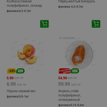
Колбаса Свиная
Перец желтый Беларусь
полуфабрикат, охлажд
фасовка: 0,3-0,7кг
фасовка:0,5-0,7кг
🕘
12:00
-
20:00
-
14
%
5.99
54.99
руб./
кг
руб./
кг
6.99
59.99
руб./
кг
руб./
кг
Персик свежий вес
Форель стейк
полуфабрикат,
фасовка:0,8-1кг
охлажденный
фасовка:0,15-0,6кг