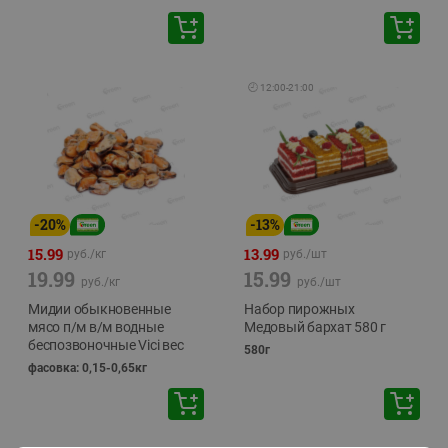
🕘
12:00
-
21:00
-
20
%
-
13
%
15.99
13.99
руб./
кг
руб./
шт
19.99
15.99
руб./
кг
руб./
шт
Мидии обыкновенные
Набор пирожных
мясо п/м в/м водные
Медовый бархат 580 г
беспозвоночные Vici вес
580г
фасовка: 0,15-0,65кг