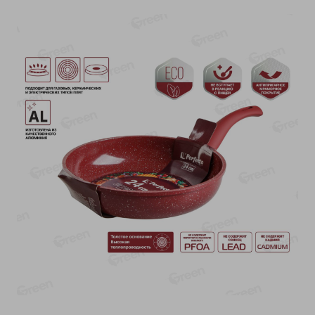
О сервисе
Настройки файлов cookie
Мой Green
Приложение Green c
доставкой и бонусной картой
App
Google
AppGallery
Store
Play
+375 44 560-60-61
Время работы Call-центра: Пн.- Пт. с 09.00 до 17.00, СБ, ВС -
выходной
shop@green-market.by
Пишите нам свои вопросы, предложения и комментарии