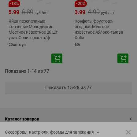
-
13
%
-
20
%
6.89
4.99
5.99
3.99
руб./
шт
руб./
шт
Яйца перепелиные
Конфеты фруктово-
копченые Молодецкие
ягодные Местное
Местное известное 20 шт
известное яблоко-тыква
упак Солигорска п/ф
Хоба
20шт в уп
60г
Показано 1-14 из 77
Показать 15-28 из 77
Каталог товаров
Специально для вас
Сковороды, кастрюли, формы для запекания