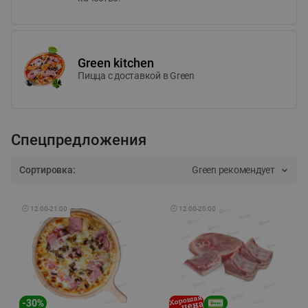
Green kitchen
Пицца c доставкой в Green
Спецпредложения
Сортировка:
Green рекомендует
🕘
12:00
-
21:00
🕘
12:00
-
20:00
-
30
%