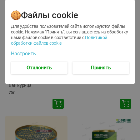
Файлы cookie
Для удобства пользователей сайта используются файлы
cookie. Нажимая "Принять", вы соглашаетесь
на обработку
нами файлов cookie в соответствии с
Политикой
обработки файлов cookie
-
12
%
-
24
%
Настроить
6.59
4.99
1.05
руб./
шт
руб./
шт
1.19
ТОФУ Vegetus ТВЕРДЫЙ
руб./
шт
Отклонить
Принять
230г
Корм влаж. для кош. с
чувств. пищевар. Пурина
Ван курица
75г