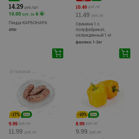
14.29
10.49
руб./
кг
руб./
шт
11.49
10.00
6
руб. за
руб./
кг
Пицца КАРБОНАРА
Свинина 1 с.
полуфабрикат,
490г
охлажденный 1 кг
фасовка: 1-2кг
🕘
12:00
-
20:00
-
17
%
-
10
%
9.99
8.99
руб./
кг
руб./
кг
11.99
9.99
руб./
кг
руб./
кг