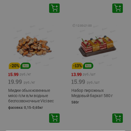
🕘
12:00
-
21:00
-
20
%
-
13
%
15.99
13.99
руб./
кг
руб./
шт
19.99
15.99
руб./
кг
руб./
шт
Мидии обыкновенные
Набор пирожных
мясо п/м в/м водные
Медовый бархат 580 г
беспозвоночные Vici вес
580г
фасовка: 0,15-0,65кг