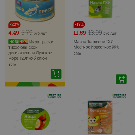
-
22
%
-
17
%
5.79
13.99
4.49
11.59
руб./
шт
руб./
шт
Масло Топленое ГХИ
Икра трески
Местное Известное 99%
тихоокеанской
деликатесная Лунское
200г
море 120г ж/б ключ
120г