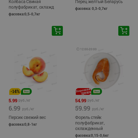
Колбаса Свиная
Перец желтый Беларусь
полуфабрикат, охлажд
фасовка: 0,3-0,7кг
фасовка:0,5-0,7кг
🕘
12:00
-
20:00
-
14
%
5.99
54.99
руб./
кг
руб./
кг
6.99
59.99
руб./
кг
руб./
кг
Персик свежий вес
Форель стейк
полуфабрикат,
фасовка:0,8-1кг
охлажденный
фасовка:0,15-0,6кг