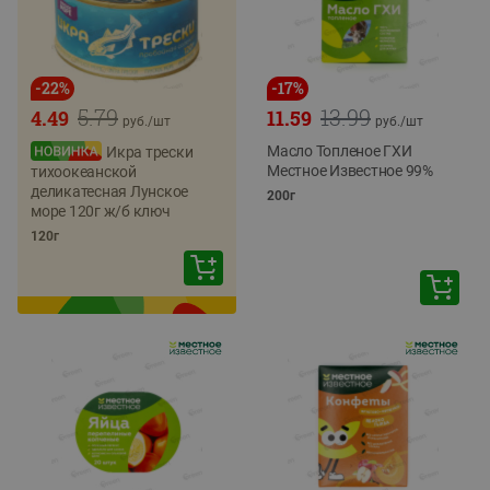
-
22
%
-
17
%
5.79
13.99
4.49
11.59
руб./
шт
руб./
шт
Масло Топленое ГХИ
Икра трески
Местное Известное 99%
тихоокеанской
деликатесная Лунское
200г
море 120г ж/б ключ
120г