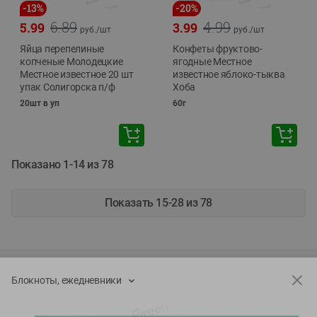
-
13
%
-
20
%
6.89
4.99
5.99
3.99
руб./
шт
руб./
шт
Яйца перепелиные
Конфеты фруктово-
копченые Молодецкие
ягодные Местное
Местное известное 20 шт
известное яблоко-тыква
упак Солигорска п/ф
Хоба
20шт в уп
60г
Показано 1-14 из 78
Показать 15-28 из 78
Каталог товаров
Блокноты, ежедневники
Специально для вас