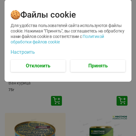
Файлы cookie
Для удобства пользователей сайта используются файлы
cookie. Нажимая "Принять", вы соглашаетесь
на обработку
нами файлов cookie в соответствии с
Политикой
обработки файлов cookie
-
12
%
-
24
%
Настроить
6.59
4.99
1.05
руб./
шт
руб./
шт
1.19
ТОФУ Vegetus ТВЕРДЫЙ
руб./
шт
Отклонить
Принять
230г
Корм влаж. для кош. с
чувств. пищевар. Пурина
Ван курица
75г