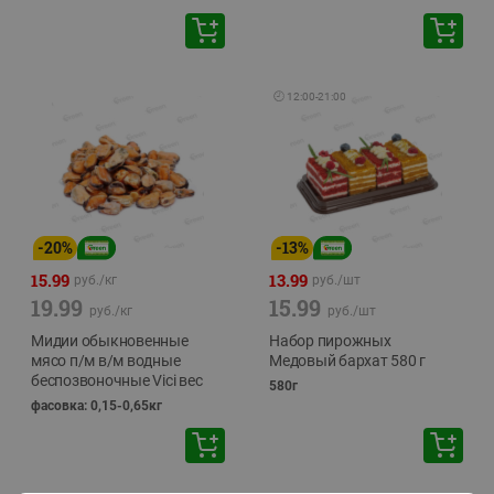
🕘
12:00
-
21:00
-
20
%
-
13
%
15.99
13.99
руб./
кг
руб./
шт
19.99
15.99
руб./
кг
руб./
шт
Мидии обыкновенные
Набор пирожных
мясо п/м в/м водные
Медовый бархат 580 г
беспозвоночные Vici вес
580г
фасовка: 0,15-0,65кг