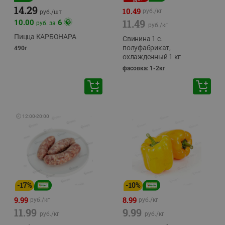
14.29
10.49
руб./
кг
руб./
шт
11.49
10.00
6
руб. за
руб./
кг
Пицца КАРБОНАРА
Свинина 1 с.
полуфабрикат,
490г
охлажденный 1 кг
фасовка: 1-2кг
🕘
12:00
-
20:00
-
17
%
-
10
%
9.99
8.99
руб./
кг
руб./
кг
11.99
9.99
руб./
кг
руб./
кг