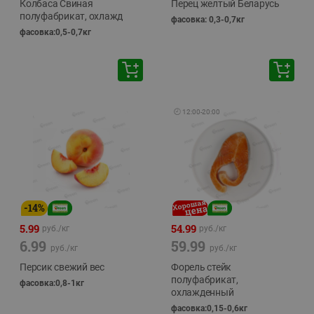
Колбаса Свиная
Перец желтый Беларусь
полуфабрикат, охлажд
фасовка: 0,3-0,7кг
фасовка:0,5-0,7кг
🕘
12:00
-
20:00
-
14
%
5.99
54.99
руб./
кг
руб./
кг
6.99
59.99
руб./
кг
руб./
кг
Персик свежий вес
Форель стейк
полуфабрикат,
фасовка:0,8-1кг
охлажденный
фасовка:0,15-0,6кг