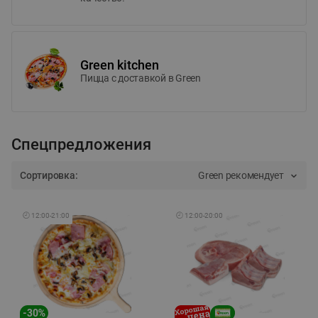
Green kitchen
Пицца c доставкой в Green
Спецпредложения
Сортировка:
Green рекомендует
🕘
12:00
-
21:00
🕘
12:00
-
20:00
-
30
%