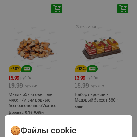
🕘
12:00
-
21:00
-
20
%
-
13
%
15.99
13.99
руб./
кг
руб./
шт
19.99
15.99
руб./
кг
руб./
шт
Мидии обыкновенные
Набор пирожных
мясо п/м в/м водные
Медовый бархат 580 г
беспозвоночные Vici вес
580г
фасовка: 0,15-0,65кг
Файлы cookie