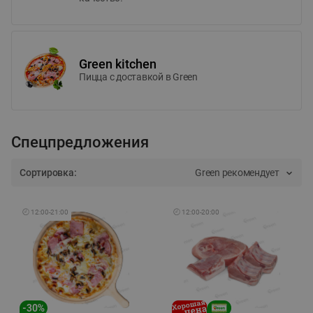
Green kitchen
Пицца c доставкой в Green
Спецпредложения
Сортировка:
Green рекомендует
🕘
12:00
-
21:00
🕘
12:00
-
20:00
-
30
%