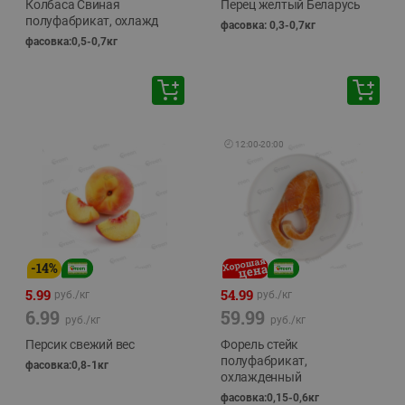
Колбаса Свиная
Перец желтый Беларусь
полуфабрикат, охлажд
фасовка: 0,3-0,7кг
фасовка:0,5-0,7кг
🕘
12:00
-
20:00
-
14
%
5.99
54.99
руб./
кг
руб./
кг
6.99
59.99
руб./
кг
руб./
кг
Персик свежий вес
Форель стейк
полуфабрикат,
фасовка:0,8-1кг
охлажденный
фасовка:0,15-0,6кг