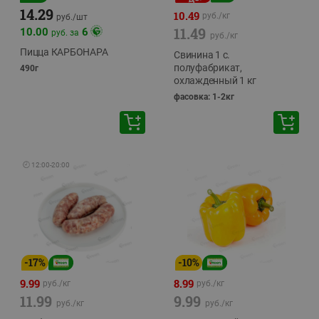
14.29
10.49
руб./
кг
руб./
шт
11.49
10.00
6
руб. за
руб./
кг
Пицца КАРБОНАРА
Свинина 1 с.
полуфабрикат,
490г
охлажденный 1 кг
фасовка: 1-2кг
🕘
12:00
-
20:00
-
17
%
-
10
%
9.99
8.99
руб./
кг
руб./
кг
11.99
9.99
руб./
кг
руб./
кг