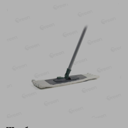
-
13
%
-
20
%
6.89
4.99
5.99
3.99
руб./
шт
руб./
шт
Яйца перепелиные
Конфеты фруктово-
копченые Молодецкие
ягодные Местное
Местное известное 20 шт
известное яблоко-тыква
упак Солигорска п/ф
Хоба
20шт в уп
60г
Показано 1-14 из 78
Показать 15-28 из 78
Каталог товаров
Специально для вас