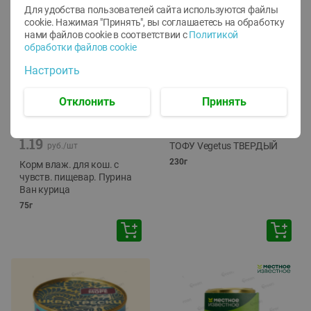
Для удобства пользователей сайта используются файлы
cookie. Нажимая "Принять", вы соглашаетесь
на обработку
нами файлов cookie в соответствии с
Политикой
обработки файлов cookie
Настроить
Отклонить
Принять
-
12
%
-
24
%
6.59
4.99
1.05
руб./
шт
руб./
шт
1.19
ТОФУ Vegetus ТВЕРДЫЙ
руб./
шт
230г
Корм влаж. для кош. с
чувств. пищевар. Пурина
Ван курица
75г