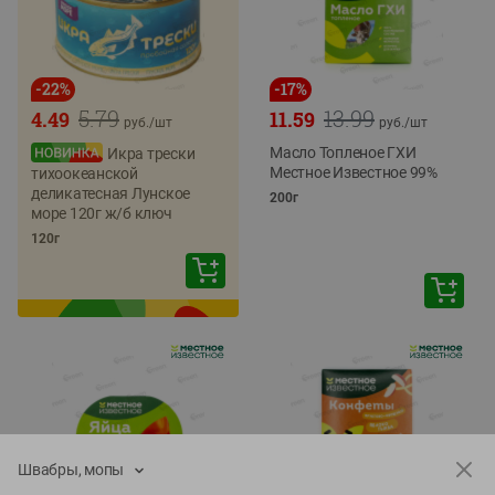
-
22
%
-
17
%
5.79
13.99
4.49
11.59
руб./
шт
руб./
шт
Масло Топленое ГХИ
Икра трески
Местное Известное 99%
тихоокеанской
деликатесная Лунское
200г
море 120г ж/б ключ
120г
Швабры, мопы