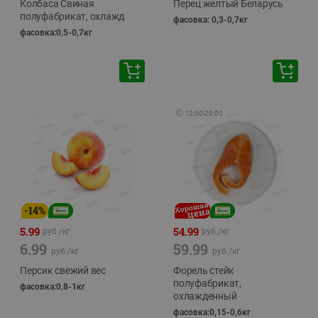
Колбаса Свиная
Перец желтый Беларусь
полуфабрикат, охлажд
фасовка: 0,3-0,7кг
фасовка:0,5-0,7кг
🕘
12:00
-
20:00
-
14
%
5.99
54.99
руб./
кг
руб./
кг
6.99
59.99
руб./
кг
руб./
кг
Персик свежий вес
Форель стейк
полуфабрикат,
фасовка:0,8-1кг
охлажденный
фасовка:0,15-0,6кг