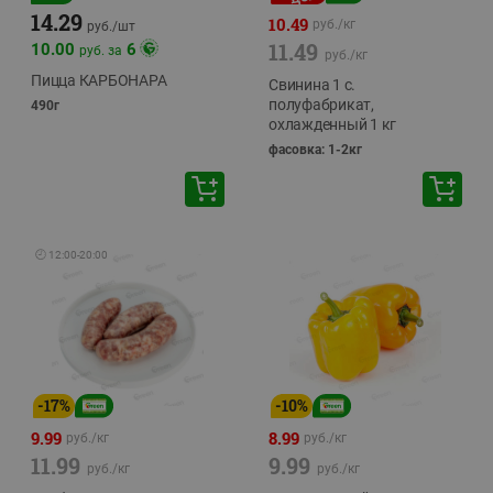
14.29
10.49
руб./
кг
руб./
шт
11.49
10.00
6
руб. за
руб./
кг
Пицца КАРБОНАРА
Свинина 1 с.
полуфабрикат,
490г
охлажденный 1 кг
фасовка: 1-2кг
🕘
12:00
-
20:00
-
17
%
-
10
%
9.99
8.99
руб./
кг
руб./
кг
11.99
9.99
руб./
кг
руб./
кг