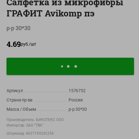
Салфетка из микрофибры
О сервисе
ГРАФИТ Avikomp пэ
Настройки файлов cookie
р-р 30*30
Мой Green
4.69
Приложение Green c
руб./
шт
доставкой и бонусной картой
App
Google
AppGallery
Store
Play
Артикул
1576752
+375 44 560-60-61
Страна пр-ва
Россия
Время работы Call-центра: Пн.- Пт. с 09.00 до 17.00, СБ, ВС -
выходной
Масса / Объем
р-р 30*30
Производитель:
БИКОТЕКС ООО
shop@green-market.by
Импортер:
ЗАО "ТВК"
Пишите нам свои вопросы, предложения и комментарии
Штрихкод:
4627193241254