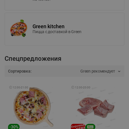
Green kitchen
Пицца c доставкой в Green
Спецпредложения
Сортировка:
Green рекомендует
🕘
12:00
-
21:00
🕘
12:00
-
20:00
-
30
%