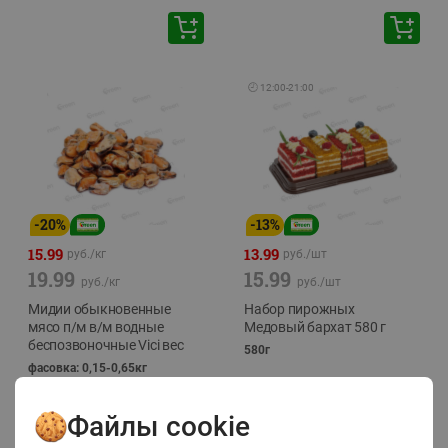
🕘
12:00
-
21:00
-
20
%
-
13
%
15.99
13.99
руб./
кг
руб./
шт
19.99
15.99
руб./
кг
руб./
шт
Мидии обыкновенные
Набор пирожных
мясо п/м в/м водные
Медовый бархат 580 г
беспозвоночные Vici вес
580г
фасовка: 0,15-0,65кг
Файлы cookie