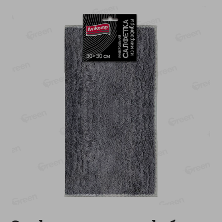
-
17
%
-
13
%
13.99
6.89
11.59
5.99
руб./
шт
руб./
шт
Масло Топленое ГХИ
Яйца перепелиные
Местное Известное 99%
копченые Молодецкие
Местное известное 20 шт
200г
упак Солигорска п/ф
20шт в уп
Показано 1-14 из 79
Показать 15-28 из 79
Каталог товаров
Специально для вас