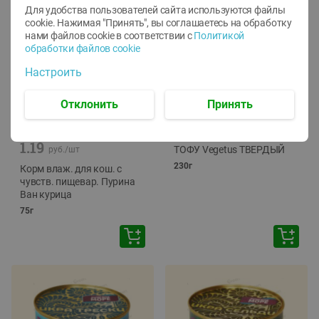
Для удобства пользователей сайта используются файлы
cookie. Нажимая "Принять", вы соглашаетесь
на обработку
нами файлов cookie в соответствии с
Политикой
обработки файлов cookie
Настроить
Отклонить
Принять
-
12
%
-
24
%
6.59
4.99
1.05
руб./
шт
руб./
шт
1.19
ТОФУ Vegetus ТВЕРДЫЙ
руб./
шт
230г
Корм влаж. для кош. с
чувств. пищевар. Пурина
Ван курица
75г