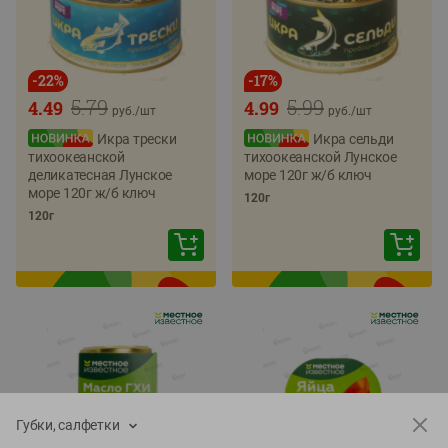
-
22
%
-
17
%
5.79
5.99
4.49
4.99
руб./
шт
руб./
шт
Икра трески
Икра сельди
тихоокеанской
тихоокеанской Лунское
деликатесная Лунское
море 120г ж/б ключ
море 120г ж/б ключ
120г
120г
Губки, салфетки