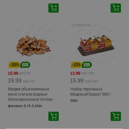
🕘
12:00
-
21:00
-
20
%
-
13
%
15.99
13.99
руб./
кг
руб./
шт
19.99
15.99
руб./
кг
руб./
шт
Мидии обыкновенные
Набор пирожных
мясо п/м в/м водные
Медовый бархат 580 г
беспозвоночные Vici вес
580г
фасовка: 0,15-0,65кг