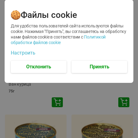
Файлы cookie
Для удобства пользователей сайта используются файлы
cookie. Нажимая "Принять", вы соглашаетесь
на обработку
нами файлов cookie в соответствии с
Политикой
обработки файлов cookie
-
12
%
-
24
%
Настроить
6.59
4.99
1.05
руб./
шт
руб./
шт
1.19
ТОФУ Vegetus ТВЕРДЫЙ
руб./
шт
Отклонить
Принять
230г
Корм влаж. для кош. с
чувств. пищевар. Пурина
Ван курица
75г