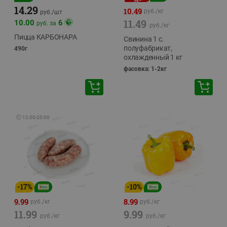
14.29
10.49
руб./
кг
руб./
шт
11.49
10.00
6
руб. за
руб./
кг
Пицца КАРБОНАРА
Свинина 1 с.
полуфабрикат,
490г
охлажденный 1 кг
фасовка: 1-2кг
🕘
12:00
-
20:00
-
17
%
-
10
%
9.99
8.99
руб./
кг
руб./
кг
11.99
9.99
руб./
кг
руб./
кг