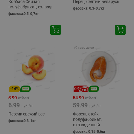
Колбаса Свиная
Перец желтый Беларусь
полуфабрикат, охлажд
фасовка: 0,3-0,7кг
фасовка:0,5-0,7кг
🕘
12:00
-
20:00
-
14
%
5.99
54.99
руб./
кг
руб./
кг
6.99
59.99
руб./
кг
руб./
кг
Персик свежий вес
Форель стейк
полуфабрикат,
фасовка:0,8-1кг
охлажденный
фасовка:0,15-0,6кг