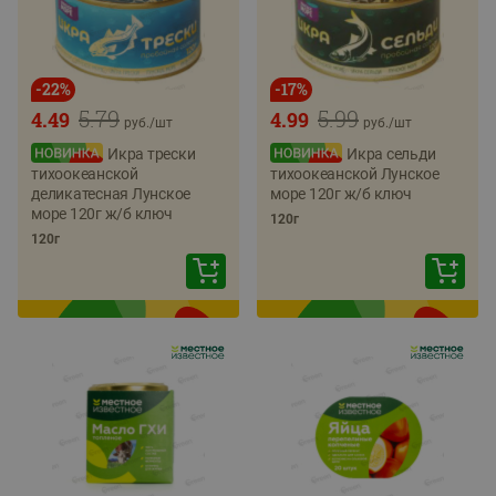
-
22
%
-
17
%
5.79
5.99
4.49
4.99
руб./
шт
руб./
шт
Икра трески
Икра сельди
тихоокеанской
тихоокеанской Лунское
деликатесная Лунское
море 120г ж/б ключ
море 120г ж/б ключ
120г
120г