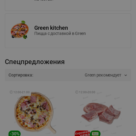
Green kitchen
Пицца c доставкой в Green
Спецпредложения
Сортировка:
Green рекомендует
🕘
12:00
-
21:00
🕘
12:00
-
20:00
-
30
%