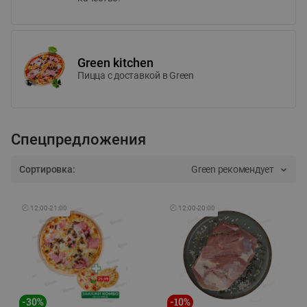
Green kitchen
Пицца c доставкой в Green
Спецпредложения
Сортировка:
Green рекомендует
🕘
12:00
-
21:00
🕘
12:00
-
20:00
-
30
%
-
10
%