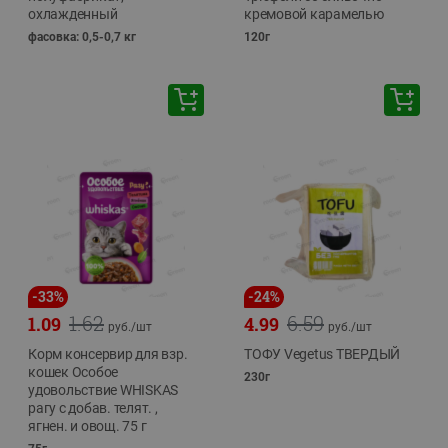
охлажденный
кремовой карамелью
фасовка: 0,5-0,7 кг
120г
-
33
%
-
24
%
1.62
6.59
1.09
4.99
руб./
шт
руб./
шт
Корм консервир для взр.
ТОФУ Vegetus ТВЕРДЫЙ
кошек Особое
230г
удовольствие WHISKAS
рагу с добав. телят. ,
ягнен. и овощ. 75 г