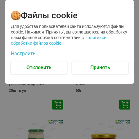
Файлы cookie
Для удобства пользователей сайта используются файлы
cookie. Нажимая "Принять", вы соглашаетесь
на обработку
нами файлов cookie в соответствии с
Политикой
обработки файлов cookie
-
13
%
-
20
%
Настроить
6.89
4.99
5.99
3.99
руб./
шт
руб./
шт
Яйца перепелиные
Конфеты фруктово-
Отклонить
Принять
копченые Молодецкие
ягодные Местное
Местное известное 20 шт
известное яблоко-тыква
упак Солигорска п/ф
Хоба
20шт в уп
60г