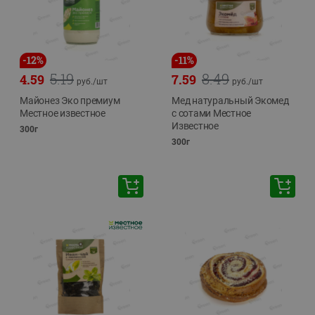
-
12
%
-
11
%
5.19
8.49
4.59
7.59
руб./
шт
руб./
шт
Майонез Эко премиум
Мед натуральный Экомед
Местное известное
с сотами Местное
Известное
300г
300г