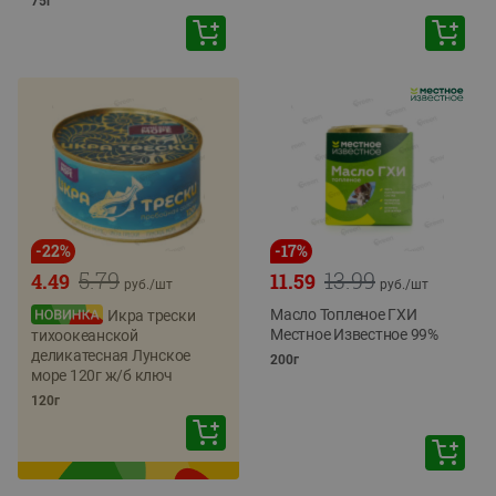
75г
-
22
%
-
17
%
5.79
13.99
4.49
11.59
руб./
шт
руб./
шт
Масло Топленое ГХИ
Икра трески
Местное Известное 99%
тихоокеанской
деликатесная Лунское
200г
море 120г ж/б ключ
120г