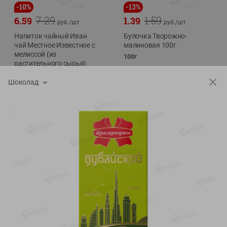
-
10
%
-
13
%
7.29
1.59
6.59
1.39
руб./
шт
руб./
шт
Напиток чайный Иван
Булочка Творожно-
чай Местное Известное с
малиновая 100г
мелиссой (из
100г
растительного сырья)
30г
Шоколад
Показано 1-14 из 71
Показать 15-28 из 71
Каталог товаров
Специально для вас