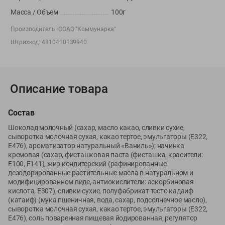
Вакансии
👋
Масса / Объем
100г
Корпоративный сайт Green
Производитель:
СОАО "Коммунарка"
Штрихкод:
4810410139940
©
2026
ООО «ГРИНрозница» - Доставка продуктов питания в
Описание товара
Минске.
Юридическая информация и условия пользовательского
соглашения
Состав
Шоколад молочный (сахар, масло какао, сливки сухие,
Номер уполномоченных рассматривать обращения покупателей в
сыворотка молочная сухая, какао тертое, эмульгаторы (Е322,
соответствии с законодательством об обращениях граждан и
Е476), ароматизатор натуральный «Ваниль»); начинка
юридических лиц: Отдел торговли и услуг Администрации
кремовая (сахар, фисташковая паста (фисташка, красители:
Фрунзенского района г. Минска + 375 17 272 73 84 .
Е100, Е141), жир кондитерский (рафинированные
Номер и адрес электронной почты лица, уполномоченного
дезодорированные растительные масла в натуральном и
модифицированном виде, антиокислители: аскорбиновая
продавцом рассматривать обращения покупателей о нарушении их
кислота, Е307), сливки сухие, полуфабрикат тесто кадаиф
прав, предусмотренных законодательством о защите прав
(катаиф) (мука пшеничная, вода, сахар, подсолнечное масло),
потребителей: +375 44 560-60-61, shop@green-dostavka.by.
сыворотка молочная сухая, какао тертое, эмульгаторы (Е322,
Способы оплаты товара:
Е476), соль поваренная пищевая йодированная, регулятор