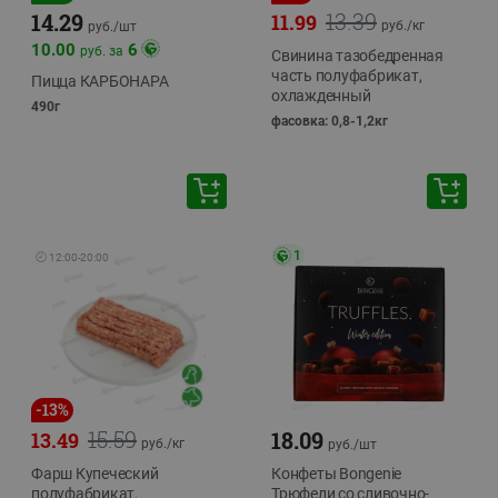
13.39
14.29
11.99
руб./
кг
руб./
шт
10.00
6
руб. за
Свинина тазобедренная
часть полуфабрикат,
Пицца КАРБОНАРА
охлажденный
490г
фасовка: 0,8-1,2кг
1
🕘
12:00
-
20:00
-
13
%
15.59
18.09
13.49
руб./
кг
руб./
шт
Фарш Купеческий
Конфеты Bongenie
полуфабрикат,
Трюфели со сливочно-