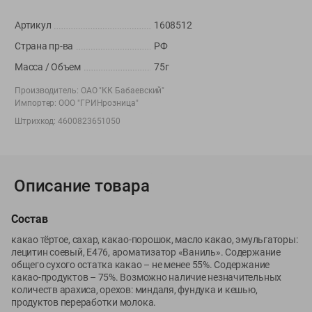
Вакансии
👋
Артикул
1608512
Корпоративный сайт Green
Страна пр-ва
РФ
Масса / Объем
75г
Производитель:
ОАО "КК Бабаевский"
Импортер:
ООО "ГРИНрозница"
©
2026
ООО «ГРИНрозница» - Доставка продуктов питания в
Штрихкод:
4600823651050
Минске.
Юридическая информация и условия пользовательского
соглашения
Номер уполномоченных рассматривать обращения покупателей в
Описание товара
соответствии с законодательством об обращениях граждан и
юридических лиц: Отдел торговли и услуг Администрации
Состав
Фрунзенского района г. Минска + 375 17 272 73 84 .
Номер и адрес электронной почты лица, уполномоченного
какао тёртое, сахар, какао-порошок, масло какао, эмульгаторы:
лецитин соевый, Е476, ароматизатор «Ваниль». Содержание
продавцом рассматривать обращения покупателей о нарушении их
общего сухого остатка какао – не менее 55%. Содержание
прав, предусмотренных законодательством о защите прав
какао-продуктов – 75%. Возможно наличие незначительных
потребителей: +375 44 560-60-61, shop@green-dostavka.by.
количеств арахиса, орехов: миндаля, фундука и кешью,
Способы оплаты товара:
продуктов переработки молока.