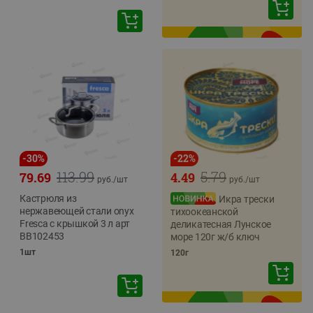
-
30
%
-
22
%
113.99
5.79
79.69
4.49
руб./
шт
руб./
шт
Кастрюля из
Икра трески
нержавеющей стали onyx
тихоокеанской
Fresca с крышкой 3 л арт
деликатесная Лунское
BB102453
море 120г ж/б ключ
1шт
120г