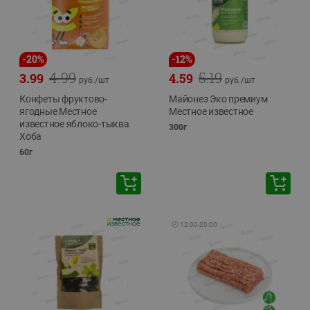
-
20
%
-
12
%
4.99
5.19
3.99
4.59
руб./
шт
руб./
шт
Конфеты фруктово-
Майонез Эко премиум
ягодные Местное
Местное известное
известное яблоко-тыква
300г
Хоба
60г
🕘
12:00
-
20:00