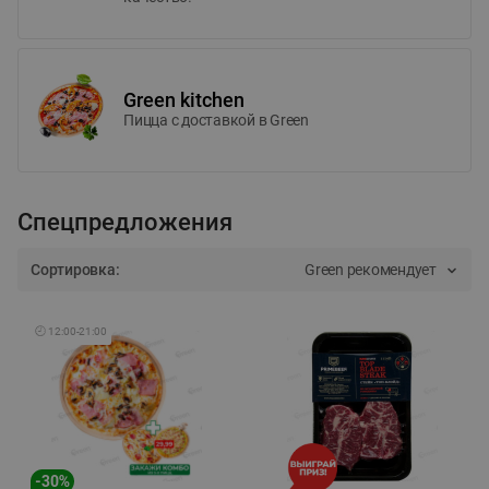
Green kitchen
Пицца c доставкой в Green
Спецпредложения
Сортировка:
Green рекомендует
🕘
12:00
-
21:00
-
30
%