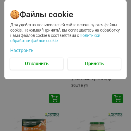
Файлы cookie
Для удобства пользователей сайта используются файлы
cookie. Нажимая "Принять", вы соглашаетесь
на обработку
нами файлов cookie в соответствии с
Политикой
обработки файлов cookie
-
17
%
-
13
%
Настроить
13.99
6.89
11.59
5.99
руб./
шт
руб./
шт
Масло Топленое ГХИ
Яйца перепелиные
Отклонить
Принять
Местное Известное 99%
копченые Молодецкие
Местное известное 20 шт
200г
упак Солигорска п/ф
20шт в уп