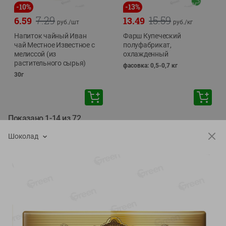
-
10
%
-
13
%
7.29
15.59
6.59
13.49
руб./
шт
руб./
кг
Напиток чайный Иван
Фарш Купеческий
чай Местное Известное с
полуфабрикат,
мелиссой (из
охлажденный
растительного сырья)
фасовка: 0,5-0,7 кг
30г
Показано 1-14 из 72
Шоколад
Показать 15-28 из 72
Каталог товаров
Специально для вас