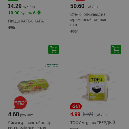
14.29
50.60
руб./
шт
руб./
шт
10.00
6
руб. за
Стейк Топ-Блейд из
мраморной говядины
Пицца КАРБОНАРА
охл.
490г
400г
-
24
%
6.59
4.60
4.99
руб./
шт
руб./
шт
Яйца кур. пищ. обогащ.
ТОФУ Vegetus ТВЕРДЫЙ
селеном Молодецкие