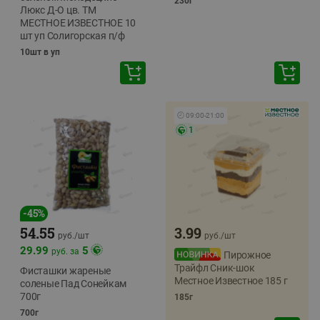
230г
Люкс Д-О цв. ТМ
МЕСТНОЕ ИЗВЕСТНОЕ 10
шт уп Солигорская п/ф
10шт в уп
🕘
09:00
-
21:00
1
-
45
%
54.55
3.99
руб./
шт
руб./
шт
29.99
5
руб. за
Пирожное
Трайфл Сник-шок
Фисташки жареные
Местное Известное 185 г
соленые Пад Сонейкам
700г
185г
700г