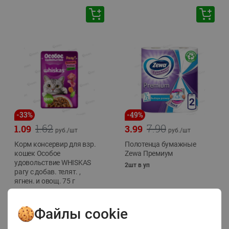
-
33
%
-
49
%
1.62
7.90
1.09
3.99
руб./
шт
руб./
шт
Корм консервир для взр.
Полотенца бумажные
кошек Особое
Zewa Премиум
удовольствие WHISKAS
2шт в уп
рагу с добав. телят. ,
ягнен. и овощ. 75 г
75г
Файлы cookie