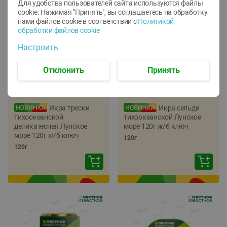
Для удобства пользователей сайта используются файлы
cookie. Нажимая "Принять", вы соглашаетесь
на обработку
нами файлов cookie в соответствии с
Политикой
обработки файлов cookie
Настроить
Отклонить
Принять
-
22
%
-
17
%
5.79
5.99
4.49
4.99
руб./
шт
руб./
шт
Икра трески
Икра сельди
тихоокеанской
тихоокеанской Лунское
деликатесная Лунское
море 120г ж/б ключ
море 120г ж/б ключ
120г
120г