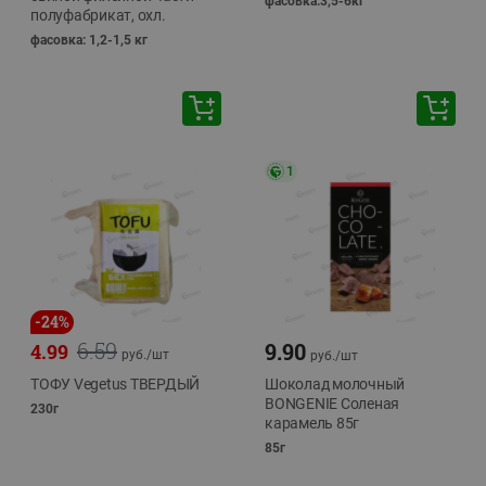
фасовка:3,5-6кг
полуфабрикат, охл.
фасовка: 1,2-1,5 кг
1
-
24
%
6.59
9.90
4.99
руб./
шт
руб./
шт
ТОФУ Vegetus ТВЕРДЫЙ
Шоколад молочный
BONGENIE Соленая
230г
карамель 85г
85г