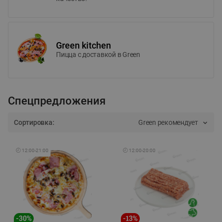
Green kitchen
Пицца c доставкой в Green
Спецпредложения
Сортировка:
Green рекомендует
🕘
12:00
-
21:00
🕘
12:00
-
20:00
-
30
%
-
13
%