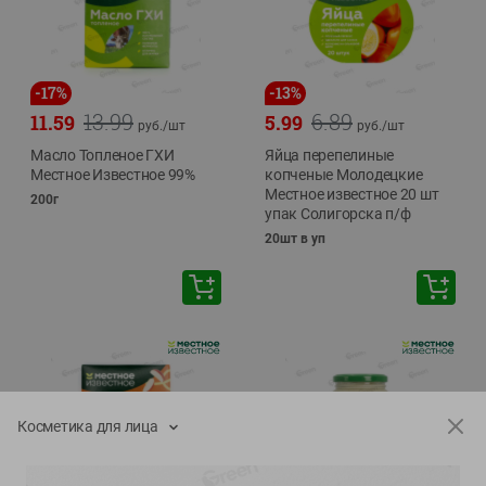
-
17
%
-
13
%
13.99
6.89
11.59
5.99
руб./
шт
руб./
шт
Масло Топленое ГХИ
Яйца перепелиные
Местное Известное 99%
копченые Молодецкие
Местное известное 20 шт
200г
упак Солигорска п/ф
20шт в уп
Косметика для лица