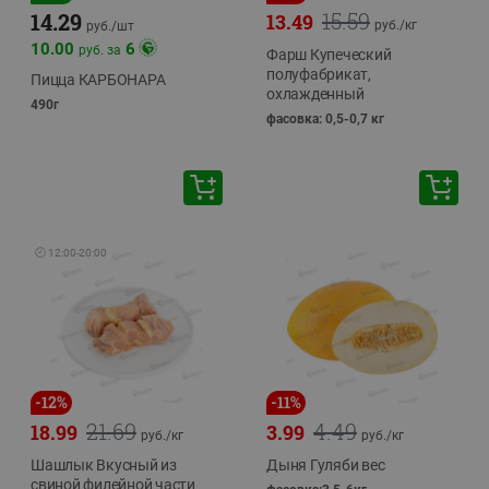
15.59
14.29
13.49
руб./
кг
руб./
шт
10.00
6
руб. за
Фарш Купеческий
полуфабрикат,
Пицца КАРБОНАРА
охлажденный
490г
фасовка: 0,5-0,7 кг
🕘
12:00
-
20:00
-
12
%
-
11
%
21.69
4.49
18.99
3.99
руб./
кг
руб./
кг
Шашлык Вкусный из
Дыня Гуляби вес
свиной филейной части