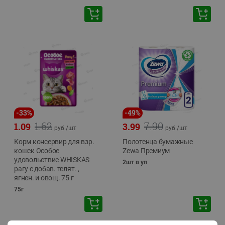
-
33
%
-
49
%
1.62
7.90
1.09
3.99
руб./
шт
руб./
шт
Корм консервир для взр.
Полотенца бумажные
кошек Особое
Zewa Премиум
удовольствие WHISKAS
2шт в уп
рагу с добав. телят. ,
ягнен. и овощ. 75 г
75г