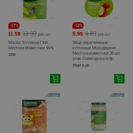
-
17
%
-
13
%
13.99
6.89
11.59
5.99
руб./
шт
руб./
шт
Масло Топленое ГХИ
Яйца перепелиные
Местное Известное 99%
копченые Молодецкие
Местное известное 20 шт
200г
упак Солигорска п/ф
20шт в уп