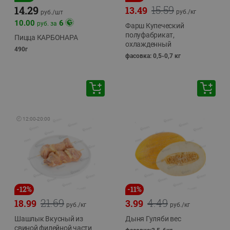
15.59
14.29
13.49
руб./
кг
руб./
шт
10.00
6
руб. за
Фарш Купеческий
полуфабрикат,
Пицца КАРБОНАРА
охлажденный
490г
фасовка: 0,5-0,7 кг
🕘
12:00
-
20:00
-
12
%
-
11
%
21.69
4.49
18.99
3.99
руб./
кг
руб./
кг
Шашлык Вкусный из
Дыня Гуляби вес
свиной филейной части