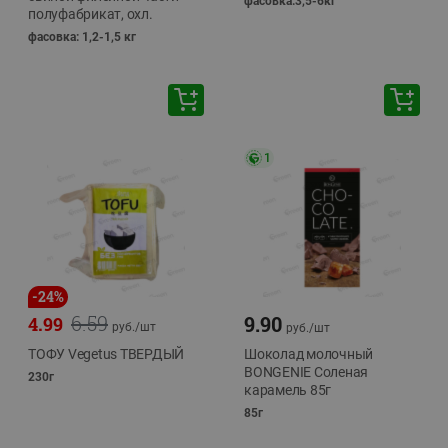
фасовка:3,5-6кг
полуфабрикат, охл.
фасовка: 1,2-1,5 кг
1
-
24
%
6.59
9.90
4.99
руб./
шт
руб./
шт
ТОФУ Vegetus ТВЕРДЫЙ
Шоколад молочный
BONGENIE Соленая
230г
карамель 85г
85г