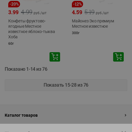
-
20
%
-
12
%
4.99
5.19
3.99
4.59
руб./
шт
руб./
шт
Конфеты фруктово-
Майонез Эко премиум
ягодные Местное
Местное известное
известное яблоко-тыква
300г
Хоба
60г
Показано 1-14 из 76
Показать 15-28 из 76
Каталог товаров
Специально для вас