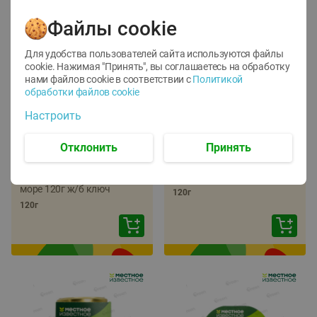
Файлы cookie
Для удобства пользователей сайта используются файлы
cookie. Нажимая "Принять", вы соглашаетесь
на обработку
нами файлов cookie в соответствии с
Политикой
обработки файлов cookie
-
22
%
-
17
%
Настроить
5.79
5.99
4.49
4.99
руб./
шт
руб./
шт
Отклонить
Принять
Икра трески
Икра сельди
тихоокеанской
тихоокеанской Лунское
деликатесная Лунское
море 120г ж/б ключ
море 120г ж/б ключ
120г
120г