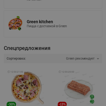
Green kitchen
Пицца c доставкой в Green
Спецпредложения
Сортировка:
Green рекомендует
🕘
12:00
-
21:00
🕘
12:00
-
20:00
-
30
%
-
13
%