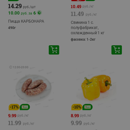
14.29
10.49
руб./
кг
руб./
шт
11.49
10.00
6
руб. за
руб./
кг
Пицца КАРБОНАРА
Свинина 1 с.
полуфабрикат,
490г
охлажденный 1 кг
фасовка: 1-2кг
🕘
12:00
-
20:00
-
17
%
-
10
%
9.99
8.99
руб./
кг
руб./
кг
11.99
9.99
руб./
кг
руб./
кг