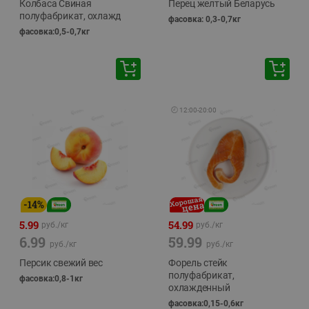
Колбаса Свиная
Перец желтый Беларусь
полуфабрикат, охлажд
фасовка: 0,3-0,7кг
фасовка:0,5-0,7кг
🕘
12:00
-
20:00
-
14
%
5.99
54.99
руб./
кг
руб./
кг
6.99
59.99
руб./
кг
руб./
кг
Персик свежий вес
Форель стейк
полуфабрикат,
фасовка:0,8-1кг
охлажденный
фасовка:0,15-0,6кг