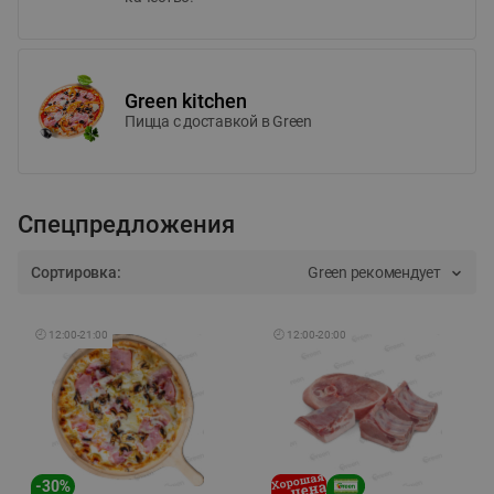
Green kitchen
Пицца c доставкой в Green
Спецпредложения
Сортировка:
Green рекомендует
🕘
12:00
-
21:00
🕘
12:00
-
20:00
-
30
%