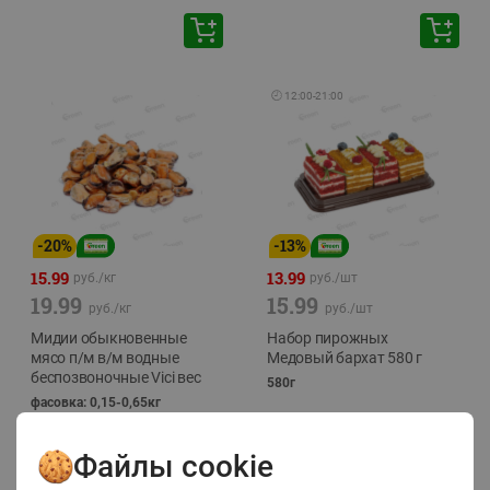
🕘
12:00
-
21:00
-
20
%
-
13
%
15.99
13.99
руб./
кг
руб./
шт
19.99
15.99
руб./
кг
руб./
шт
Мидии обыкновенные
Набор пирожных
мясо п/м в/м водные
Медовый бархат 580 г
беспозвоночные Vici вес
580г
фасовка: 0,15-0,65кг
Файлы cookie