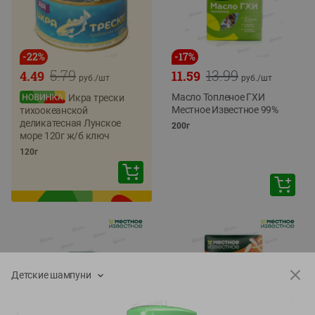
-
22
%
-
17
%
5.79
13.99
4.49
11.59
руб./
шт
руб./
шт
Масло Топленое ГХИ
Икра трески
Местное Известное 99%
тихоокеанской
деликатесная Лунское
200г
море 120г ж/б ключ
120г
Детские шампуни