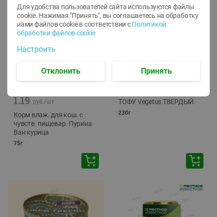
Для удобства пользователей сайта используются файлы
cookie. Нажимая "Принять", вы соглашаетесь
на обработку
нами файлов cookie в соответствии с
Политикой
обработки файлов cookie
Настроить
Отклонить
Принять
-
12
%
-
24
%
6.59
4.99
1.05
руб./
шт
руб./
шт
1.19
ТОФУ Vegetus ТВЕРДЫЙ
руб./
шт
230г
Корм влаж. для кош. с
чувств. пищевар. Пурина
Ван курица
75г