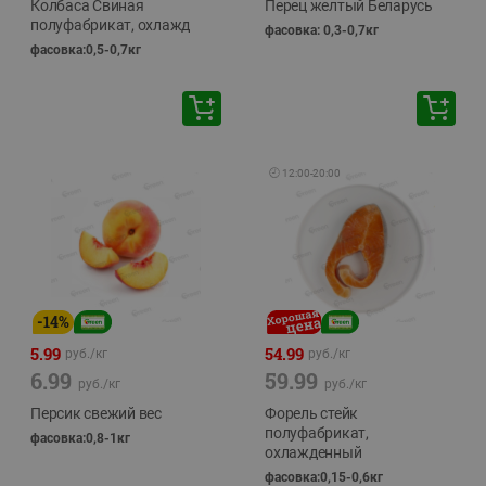
Колбаса Свиная
Перец желтый Беларусь
полуфабрикат, охлажд
фасовка: 0,3-0,7кг
фасовка:0,5-0,7кг
🕘
12:00
-
20:00
-
14
%
5.99
54.99
руб./
кг
руб./
кг
6.99
59.99
руб./
кг
руб./
кг
Персик свежий вес
Форель стейк
полуфабрикат,
фасовка:0,8-1кг
охлажденный
фасовка:0,15-0,6кг