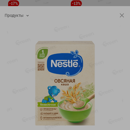
-
17
%
-
13
%
13.99
6.89
11.59
5.99
руб./
шт
руб./
шт
Продукты
Масло Топленое ГХИ
Яйца перепелиные
Местное Известное 99%
копченые Молодецкие
Местное известное 20 шт
200г
упак Солигорска п/ф
20шт в уп
Показано 1-14 из 79
Показать 15-28 из 79
Каталог товаров
Специально для вас