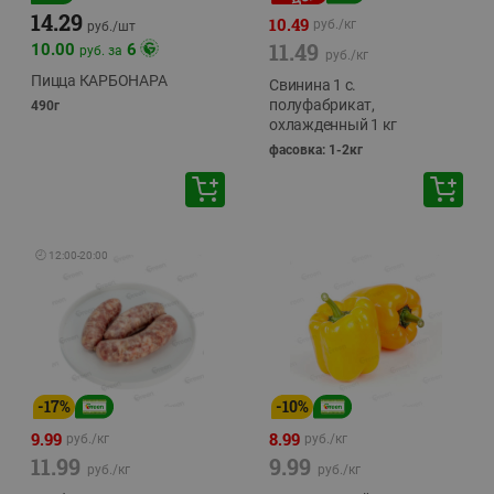
14.29
10.49
руб./
кг
руб./
шт
11.49
10.00
6
руб. за
руб./
кг
Пицца КАРБОНАРА
Свинина 1 с.
полуфабрикат,
490г
охлажденный 1 кг
фасовка: 1-2кг
🕘
12:00
-
20:00
-
17
%
-
10
%
9.99
8.99
руб./
кг
руб./
кг
11.99
9.99
руб./
кг
руб./
кг