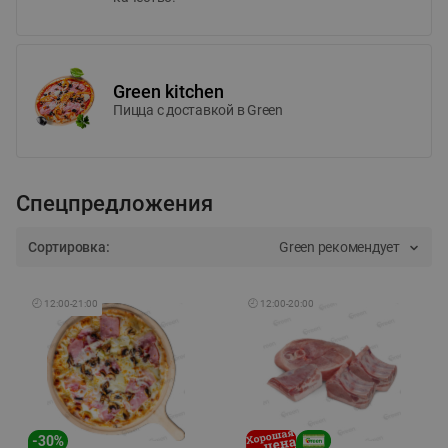
Green kitchen
Пицца c доставкой в Green
Спецпредложения
Сортировка:
Green рекомендует
🕘
12:00
-
21:00
🕘
12:00
-
20:00
-
30
%