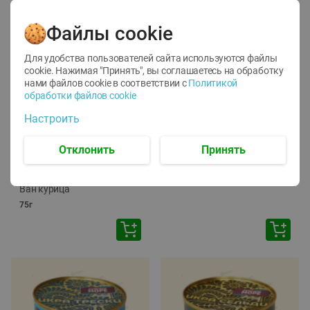
Файлы cookie
Для удобства пользователей сайта используются файлы
cookie. Нажимая "Принять", вы соглашаетесь
на обработку
нами файлов cookie в соответствии с
Политикой
обработки файлов cookie
-
12
%
-
24
%
Настроить
6.59
4.99
1.05
руб./
шт
руб./
шт
1.19
ТОФУ Vegetus ТВЕРДЫЙ
руб./
шт
Отклонить
Принять
230г
Корм влаж. для кош. с
чувств. пищевар. Пурина
Ван курица
75г