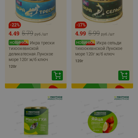
-
22
%
-
17
%
5.79
5.99
4.49
4.99
руб./
шт
руб./
шт
Икра трески
Икра сельди
тихоокеанской
тихоокеанской Лунское
деликатесная Лунское
море 120г ж/б ключ
море 120г ж/б ключ
120г
120г