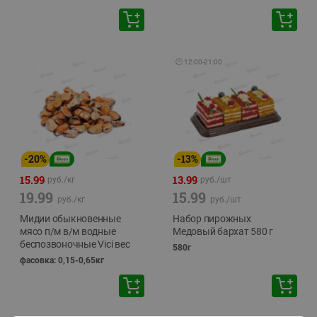
🕘
12:00
-
21:00
-
20
%
-
13
%
15.99
13.99
руб./
кг
руб./
шт
19.99
15.99
руб./
кг
руб./
шт
Мидии обыкновенные
Набор пирожных
мясо п/м в/м водные
Медовый бархат 580 г
беспозвоночные Vici вес
580г
фасовка: 0,15-0,65кг