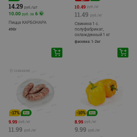
14.29
10.49
руб./
кг
руб./
шт
11.49
10.00
6
руб. за
руб./
кг
Пицца КАРБОНАРА
Свинина 1 с.
полуфабрикат,
490г
охлажденный 1 кг
фасовка: 1-2кг
🕘
12:00
-
20:00
-
17
%
-
10
%
9.99
8.99
руб./
кг
руб./
кг
11.99
9.99
руб./
кг
руб./
кг