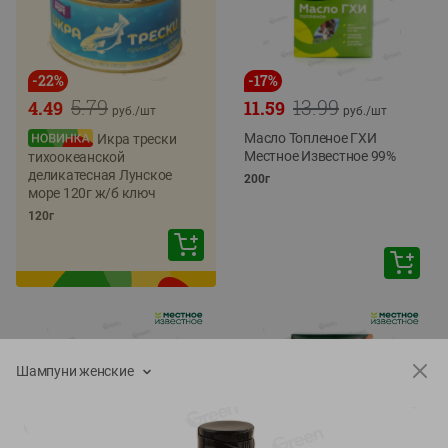
-
22
%
-
17
%
5.79
13.99
4.49
11.59
руб./
шт
руб./
шт
Масло Топленое ГХИ
Икра трески
Местное Известное 99%
тихоокеанской
деликатесная Лунское
200г
море 120г ж/б ключ
120г
Шампуни женские