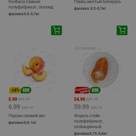
Колбаса Свиная
Перец желтый Беларусь
полуфабрикат, охлажд
фасовка: 0,3-0,7кг
фасовка:0,5-0,7кг
🕘
12:00
-
20:00
-
14
%
5.99
54.99
руб./
кг
руб./
кг
6.99
59.99
руб./
кг
руб./
кг
Персик свежий вес
Форель стейк
полуфабрикат,
фасовка:0,8-1кг
охлажденный
фасовка:0,15-0,6кг