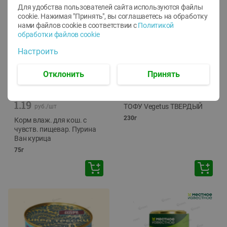
Для удобства пользователей сайта используются файлы
cookie. Нажимая "Принять", вы соглашаетесь
на обработку
нами файлов cookie в соответствии с
Политикой
обработки файлов cookie
Настроить
Отклонить
Принять
-
12
%
-
24
%
6.59
4.99
1.05
руб./
шт
руб./
шт
1.19
ТОФУ Vegetus ТВЕРДЫЙ
руб./
шт
230г
Корм влаж. для кош. с
чувств. пищевар. Пурина
Ван курица
75г