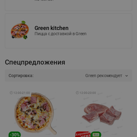
Green kitchen
Пицца c доставкой в Green
Спецпредложения
Сортировка:
Green рекомендует
🕘
12:00
-
21:00
🕘
12:00
-
20:00
-
30
%