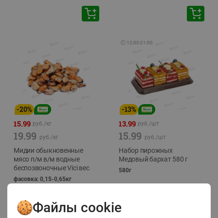
🕘
12:00
-
21:00
-
20
%
-
13
%
15.99
13.99
руб./
кг
руб./
шт
19.99
15.99
руб./
кг
руб./
шт
Мидии обыкновенные
Набор пирожных
мясо п/м в/м водные
Медовый бархат 580 г
беспозвоночные Vici вес
580г
фасовка: 0,15-0,65кг
Файлы cookie