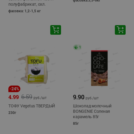
фасовка:3,5-6кг
полуфабрикат, охл.
фасовка: 1,2-1,5 кг
1
-
24
%
6.59
9.90
4.99
руб./
шт
руб./
шт
ТОФУ Vegetus ТВЕРДЫЙ
Шоколад молочный
BONGENIE Соленая
230г
карамель 85г
85г