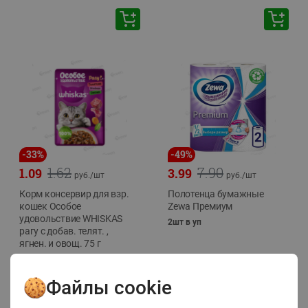
-
33
%
-
49
%
1.62
7.90
1.09
3.99
руб./
шт
руб./
шт
Корм консервир для взр.
Полотенца бумажные
кошек Особое
Zewa Премиум
удовольствие WHISKAS
2шт в уп
рагу с добав. телят. ,
ягнен. и овощ. 75 г
75г
Файлы cookie