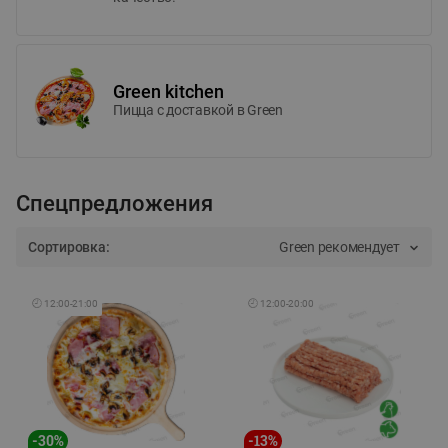
Green kitchen
Пицца c доставкой в Green
Спецпредложения
Сортировка:
Green рекомендует
🕘
12:00
-
21:00
🕘
12:00
-
20:00
-
30
%
-
13
%