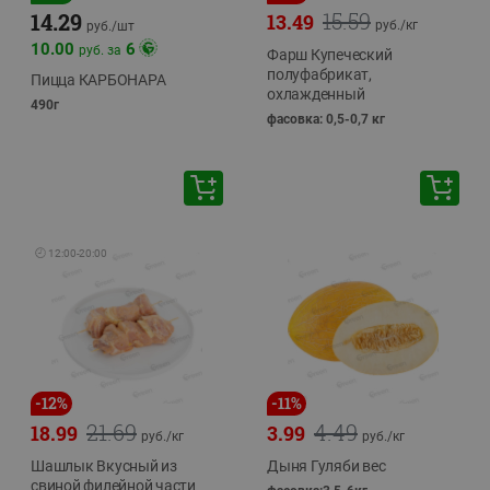
15.59
14.29
13.49
руб./
кг
руб./
шт
10.00
6
руб. за
Фарш Купеческий
полуфабрикат,
Пицца КАРБОНАРА
охлажденный
490г
фасовка: 0,5-0,7 кг
🕘
12:00
-
20:00
-
12
%
-
11
%
21.69
4.49
18.99
3.99
руб./
кг
руб./
кг
Шашлык Вкусный из
Дыня Гуляби вес
свиной филейной части