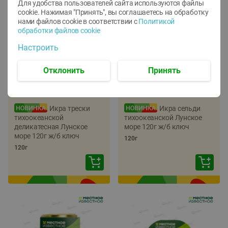
Для удобства пользователей сайта используются файлы
cookie. Нажимая "Принять", вы соглашаетесь
на обработку
нами файлов cookie в соответствии с
Политикой
обработки файлов cookie
Настроить
Отклонить
Принять
-
22
%
-
17
%
5.79
5.99
4.49
4.99
руб./
шт
руб./
шт
Икра трески
Икра сельди
тихоокеанской
тихоокеанской Лунское
деликатесная Лунское
море 120г ж/б ключ
море 120г ж/б ключ
120г
120г