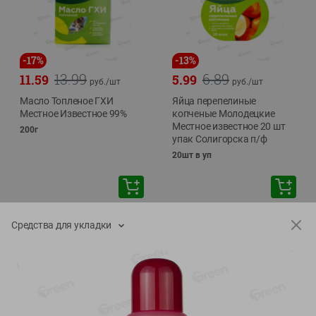
-
17
%
-
13
%
13.99
6.89
11.59
5.99
руб./
шт
руб./
шт
Масло Топленое ГХИ
Яйца перепелиные
Местное Известное 99%
копченые Молодецкие
Местное известное 20 шт
200г
упак Солигорска п/ф
20шт в уп
Средства для укладки