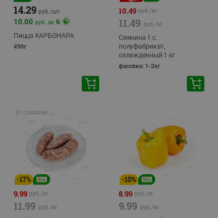
14.29
10.49
руб./
кг
руб./
шт
11.49
10.00
6
руб. за
руб./
кг
Пицца КАРБОНАРА
Свинина 1 с.
полуфабрикат,
490г
охлажденный 1 кг
фасовка: 1-2кг
🕘
12:00
-
20:00
-
17
%
-
10
%
9.99
8.99
руб./
кг
руб./
кг
11.99
9.99
руб./
кг
руб./
кг