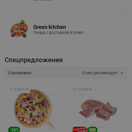
Green kitchen
Пицца c доставкой в Green
Спецпредложения
Сортировка:
Green рекомендует
🕘
12:00
-
21:00
🕘
12:00
-
20:00
-
30
%