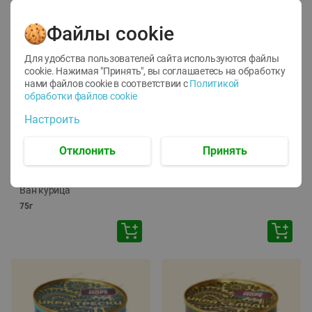
Файлы cookie
Для удобства пользователей сайта используются файлы
cookie. Нажимая "Принять", вы соглашаетесь
на обработку
нами файлов cookie в соответствии с
Политикой
обработки файлов cookie
-
12
%
-
24
%
Настроить
6.59
4.99
1.05
руб./
шт
руб./
шт
1.19
ТОФУ Vegetus ТВЕРДЫЙ
руб./
шт
Отклонить
Принять
230г
Корм влаж. для кош. с
чувств. пищевар. Пурина
Ван курица
75г