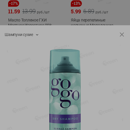
-
17
%
-
13
%
13.99
6.89
11.59
5.99
руб./
шт
руб./
шт
Масло Топленое ГХИ
Яйца перепелиные
Местное Известное 99%
копченые Молодецкие
Местное известное 20 шт
200г
Шампуни сухие
упак Солигорска п/ф
20шт в уп
Показано 1-14 из 79
Показать 15-28 из 79
Каталог товаров
Специально для вас