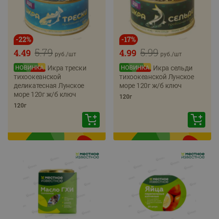
-
22
%
-
17
%
5.79
5.99
4.49
4.99
руб./
шт
руб./
шт
Икра трески
Икра сельди
тихоокеанской
тихоокеанской Лунское
деликатесная Лунское
море 120г ж/б ключ
море 120г ж/б ключ
120г
120г