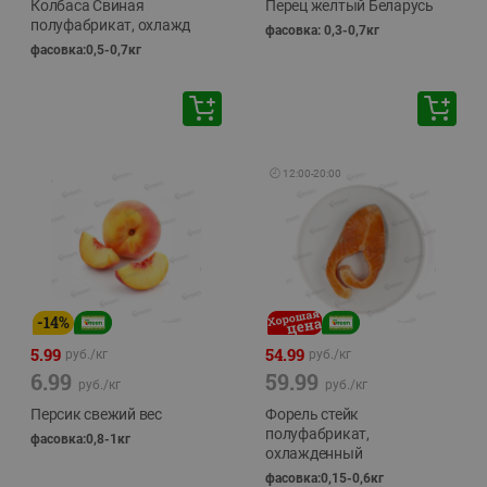
Колбаса Свиная
Перец желтый Беларусь
полуфабрикат, охлажд
фасовка: 0,3-0,7кг
фасовка:0,5-0,7кг
🕘
12:00
-
20:00
-
14
%
5.99
54.99
руб./
кг
руб./
кг
6.99
59.99
руб./
кг
руб./
кг
Персик свежий вес
Форель стейк
полуфабрикат,
фасовка:0,8-1кг
охлажденный
фасовка:0,15-0,6кг