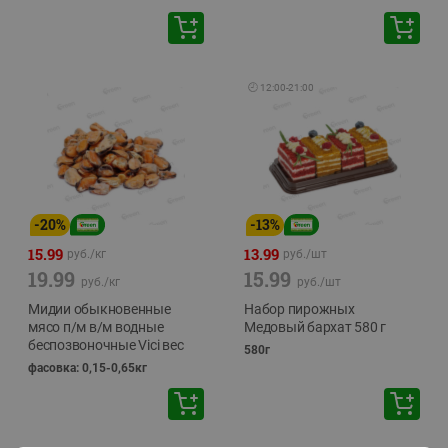
🕘
12:00
-
21:00
-
20
%
-
13
%
15.99
13.99
руб./
кг
руб./
шт
19.99
15.99
руб./
кг
руб./
шт
Мидии обыкновенные
Набор пирожных
мясо п/м в/м водные
Медовый бархат 580 г
беспозвоночные Vici вес
580г
фасовка: 0,15-0,65кг