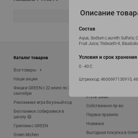
Описание товар
Состав
Aqua, Sodium Laureth Sulfate, C
Fruit Juice, Trideceth-9, Bisabo
Условия и срок хранения
Каталог товаров
Специально для вас
0 - 40 С
Все товары
Акции
Наши акции
Местное известное
Штрихкод:
4600697130910, 4
Фишки GREEN с 22 июля по 22
ЭКОлиния
сентября
Prime Steak
Рекламная игра Вкусный код
Собственное пр-во
Без паники: собираемся в
Первое правило
школу 😄
Новинки
Гриллим с GREEN
Выгодная покупка в Gree
Green kitchen