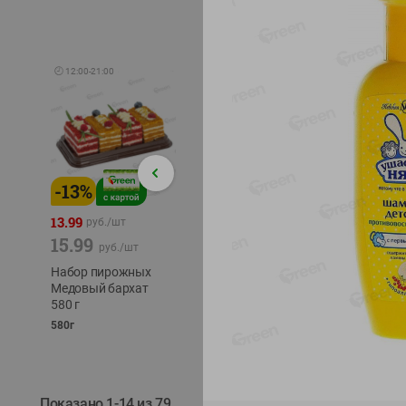
🕘
12:00
-
21:00
-
13
%
-
12
%
-
24
%
4.99
13.99
1.05
руб./
шт
руб./
шт
15.99
1.19
ТОФУ V
руб./
шт
руб./
шт
ТВЕРД
Набор пирожных
Корм влаж. для
230г
Медовый бархат
кош. с чувств.
580 г
пищевар. Пурина
Ван курица
580г
75г
Показано 1-14 из 79