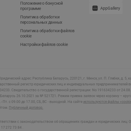
Положение о бонусной
AppGallery
программе
Политика обработки
персональных данных
Политика обработки файлов
cookie
Настройки файлов cookie
ридический адрес: Республика Беларусь, 220121, г. Минск, ул. П. Глебки, д. 5, к
дарственный регистр юридических лиц и индивидуальных предпринимателей в
34233.
Свидетельство о государственной регистрации: No 191634233 от 24.08.
Беларусь 26.10.2021 за № 521721. Режим приема заявок через корзину – круг
- Пт. с 09.00 до 17.00, СБ, ВС - выходной
.
На сайте
используются файлы «cooki
йтом.
Публичный договор.
ветствии с законодательством об обращениях граждан и юридических лиц: О
17 272 73 84 .