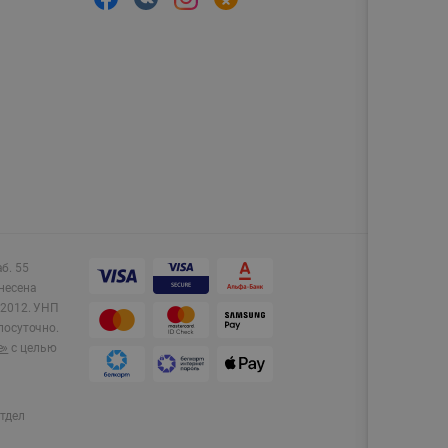
аб. 55
несена
2012.
УНП
лосуточно.
e»
с целью
тдел