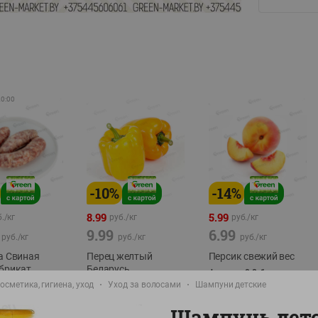
20:00
-
10
%
-
14
%
8.99
5.99
./
кг
руб./
кг
руб./
кг
9.99
6.99
руб./
кг
руб./
кг
руб./
кг
а Свиная
Перец желтый
Персик свежий вес
брикат,
Беларусь
фасовка:0,8-1кг
осметика, гигиена, уход
Уход за волосами
Шампуни детские
фасовка: 0,3-0,7кг
0,5-0,7кг
Шампунь дет