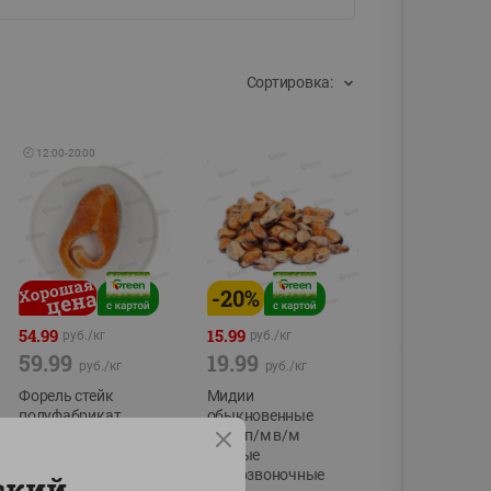
Сортировка:
🕘
12:00
-
20:00
-
20
%
54.99
15.99
руб./
кг
руб./
кг
59.99
19.99
руб./
кг
руб./
кг
Форель стейк
Мидии
полуфабрикат,
обыкновенные
охлажденный
мясо п/м в/м
водные
фасовка:0,15-0,6кг
беспозвоночные
ский