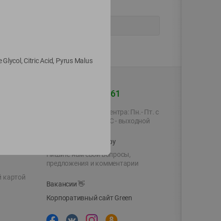
lycol, Citric Acid, Pyrus Malus
+375 44 560-60-61
Время работы Call-центра: Пн.- Пт. с
09.00 до 17.00, СБ, ВС - выходной
shop@green-market.by
Пишите нам свои вопросы,
предложения и комментарии
й картой
Вакансии
👋
Корпоративный сайт Green