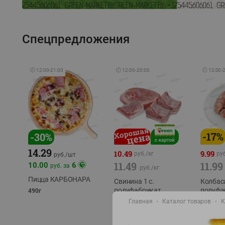
Спецпредложения
🕘
12:00
-
21:00
🕘
12:00
-
20:00
🕘
12:00
-
-
17
%
-
30
%
14.29
10.49
9.99
руб./
кг
руб
руб./
шт
11.49
11.99
10.00
6
руб. за
руб./
кг
Пицца КАРБОНАРА
Свинина 1 с.
Колбас
полуфабрикат,
полуфа
490г
охлажденный 1 кг
охлажд
Главная
Каталог товаров
К
фасовка: 1-2кг
фасовка: