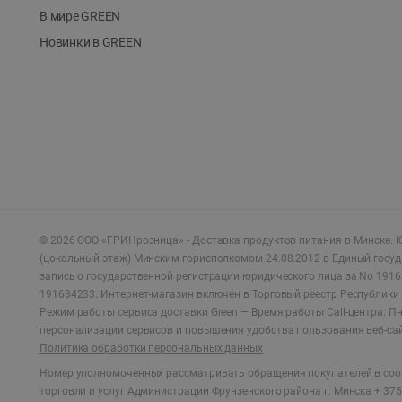
В мире GREEN
Новинки в GREEN
©
2026
ООО «ГРИНрозница» - Доставка продуктов питания в Минске.
Ю
(цокольный этаж) Минским горисполкомом 24.08.2012 в Единый госу
запись о государственной регистрации юридического лица за No 1916
191634233. Интернет-магазин включен в Торговый реестр Республики 
Режим работы сервиса доставки Green —
Время работы Call-центра: Пн.
персонализации сервисов и повышения удобства пользования веб-са
Политика обработки персональных данных
Номер уполномоченных рассматривать обращения покупателей в соот
торговли и услуг Администрации Фрунзенского района г. Минска + 375 