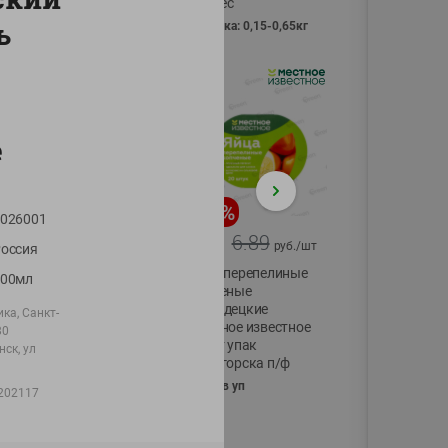
Vici вес
ь
фасовка: 0,15-0,65кг
е
-
17
%
-
13
%
026001
13.99
6.89
11.59
5.99
руб./
шт
руб./
шт
оссия
Масло Топленое
Яйца перепелиные
200мл
ГХИ Местное
копченые
Известное 99%
Молодецкие
ка, Санкт-
Местное известное
80
200г
20 шт упак
ск, ул
Солигорска п/ф
20шт в уп
202117