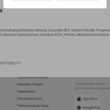
а
Показать 15-28 из 79
ocamidopropyl Betaine, Betaine, Cocamide DEA, Sodium Chloride, Propylene G
lol, Viburnum Opulus Extract, Disodium EDTA, Parfum, Methylisothiazolinone.
О сервисе
Мой Green
Оплата
История покупок
Условия доставки
Мои товары
602573202117
Возврат товара
Обратная связь
Оформление заказа
Приложение Green c
Приемка товара
доставкой и бонусно
Самовывоз
Рекламная игра
App Store
n
Публичный договор
Google Play