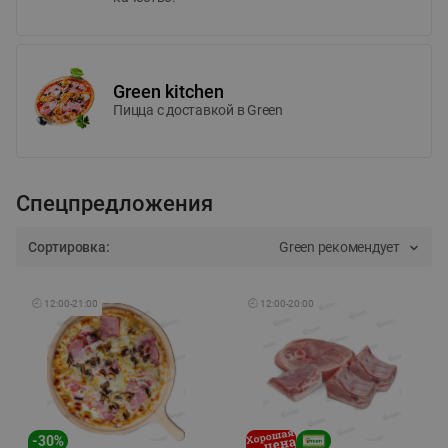
Green kitchen
Пицца c доставкой в Green
Спецпредложения
Сортировка:
Green рекомендует
🕘
12:00
-
21:00
🕘
12:00
-
20:00
-
30
%