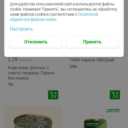
Для удобства пользователей сайта используются файлы
cookie. Нажимая "Принять", вы соглашаетесь
на обработку
нами файлов cookie в соответствии с
Политикой
обработки файлов cookie
Настроить
Отклонить
Принять
-
12
%
-
24
%
6.59
4.99
1.05
руб./
шт
руб./
шт
1.19
ТОФУ Vegetus ТВЕРДЫЙ
руб./
шт
230г
Корм влаж. для кош. с
чувств. пищевар. Пурина
Ван курица
75г