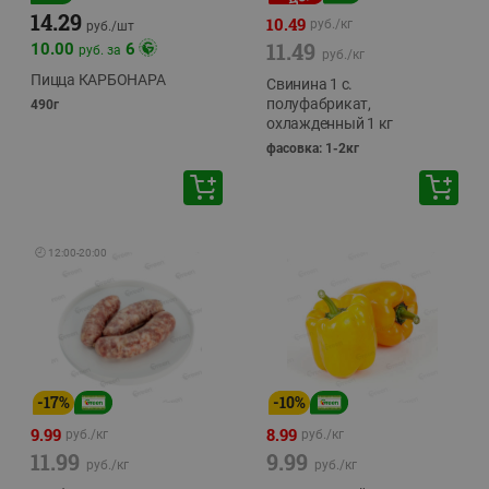
14.29
10.49
руб./
кг
руб./
шт
11.49
10.00
6
руб. за
руб./
кг
Пицца КАРБОНАРА
Свинина 1 с.
полуфабрикат,
490г
охлажденный 1 кг
фасовка: 1-2кг
🕘
12:00
-
20:00
-
17
%
-
10
%
9.99
8.99
руб./
кг
руб./
кг
11.99
9.99
руб./
кг
руб./
кг