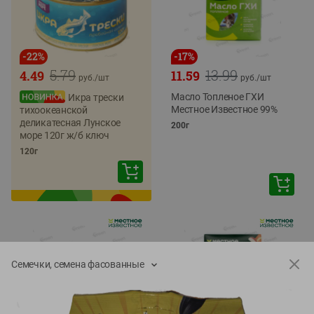
-
22
%
-
17
%
5.79
13.99
4.49
11.59
руб./
шт
руб./
шт
Масло Топленое ГХИ
Икра трески
Местное Известное 99%
тихоокеанской
деликатесная Лунское
200г
море 120г ж/б ключ
120г
Семечки, семена фасованные