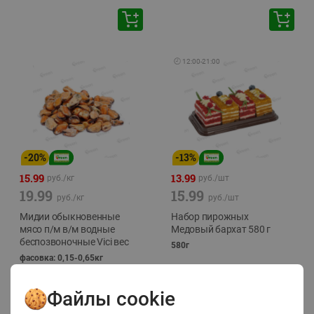
🕘
12:00
-
21:00
-
20
%
-
13
%
15.99
13.99
руб./
кг
руб./
шт
19.99
15.99
руб./
кг
руб./
шт
Мидии обыкновенные
Набор пирожных
мясо п/м в/м водные
Медовый бархат 580 г
беспозвоночные Vici вес
580г
фасовка: 0,15-0,65кг
Файлы cookie