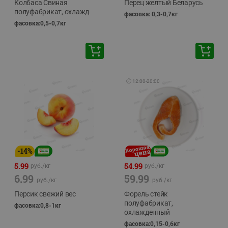
Колбаса Свиная
Перец желтый Беларусь
полуфабрикат, охлажд
фасовка: 0,3-0,7кг
фасовка:0,5-0,7кг
🕘
12:00
-
20:00
-
14
%
5.99
54.99
руб./
кг
руб./
кг
6.99
59.99
руб./
кг
руб./
кг
Персик свежий вес
Форель стейк
полуфабрикат,
фасовка:0,8-1кг
охлажденный
фасовка:0,15-0,6кг