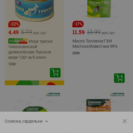
-
22
%
-
17
%
5.79
13.99
4.49
11.59
руб./
шт
руб./
шт
Масло Топленое ГХИ
Икра трески
Местное Известное 99%
тихоокеанской
деликатесная Лунское
200г
море 120г ж/б ключ
120г
Сосиски, сардельки