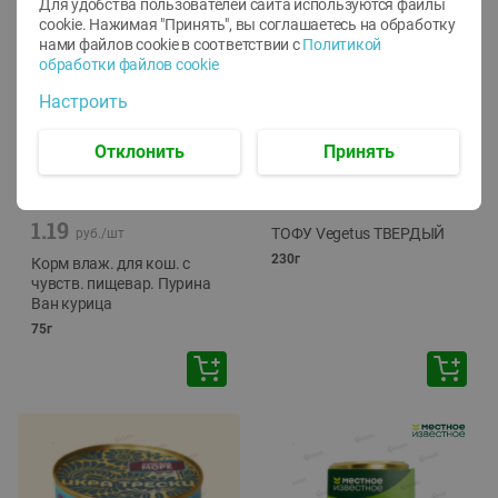
Для удобства пользователей сайта используются файлы
cookie. Нажимая "Принять", вы соглашаетесь
на обработку
нами файлов cookie в соответствии с
Политикой
обработки файлов cookie
Настроить
Отклонить
Принять
-
12
%
-
24
%
6.59
4.99
1.05
руб./
шт
руб./
шт
1.19
ТОФУ Vegetus ТВЕРДЫЙ
руб./
шт
230г
Корм влаж. для кош. с
чувств. пищевар. Пурина
Ван курица
75г