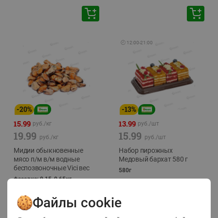
🕘
12:00
-
21:00
-
20
%
-
13
%
15.99
13.99
руб./
кг
руб./
шт
19.99
15.99
руб./
кг
руб./
шт
Мидии обыкновенные
Набор пирожных
мясо п/м в/м водные
Медовый бархат 580 г
беспозвоночные Vici вес
580г
фасовка: 0,15-0,65кг
Файлы cookie