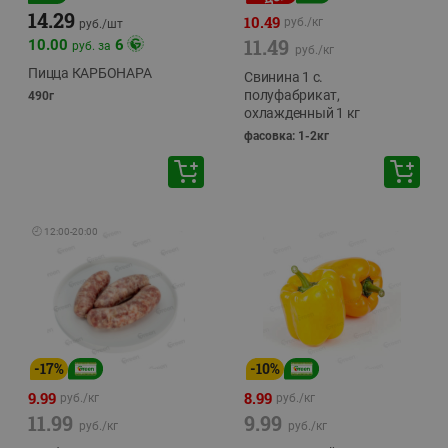
14.29
10.49
руб./
кг
руб./
шт
11.49
10.00
6
руб. за
руб./
кг
Пицца КАРБОНАРА
Свинина 1 с.
полуфабрикат,
490г
охлажденный 1 кг
фасовка: 1-2кг
🕘
12:00
-
20:00
-
17
%
-
10
%
9.99
8.99
руб./
кг
руб./
кг
11.99
9.99
руб./
кг
руб./
кг