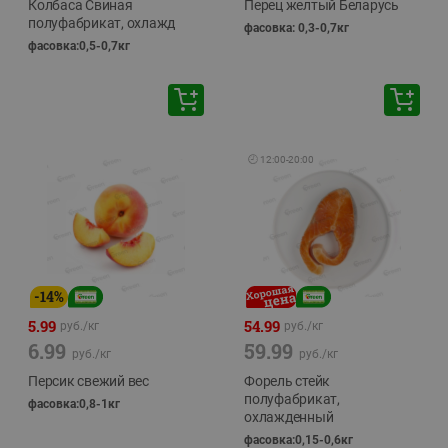
Колбаса Свиная
Перец желтый Беларусь
полуфабрикат, охлажд
фасовка: 0,3-0,7кг
фасовка:0,5-0,7кг
🕘
12:00
-
20:00
-
14
%
5.99
54.99
руб./
кг
руб./
кг
6.99
59.99
руб./
кг
руб./
кг
Персик свежий вес
Форель стейк
полуфабрикат,
фасовка:0,8-1кг
охлажденный
фасовка:0,15-0,6кг