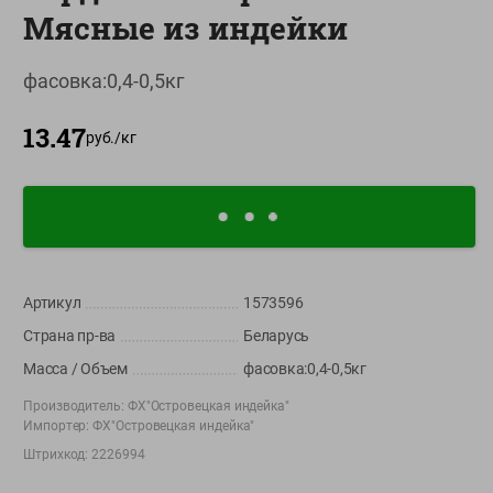
Мясные из индейки
О сервисе
Настройки файлов cookie
фасовка:0,4-0,5кг
Мой Green
13.47
руб./
кг
Приложение Green c
доставкой и бонусной картой
App
Google
AppGallery
Store
Play
Артикул
1573596
+375 44 560-60-61
Страна пр-ва
Беларусь
Время работы Call-центра: Пн.- Пт. с 09.00 до 17.00, СБ, ВС -
Масса / Объем
фасовка:0,4-0,5кг
выходной
Производитель:
ФХ"Островецкая индейка"
Импортер:
ФХ"Островецкая индейка"
shop@green-market.by
Штрихкод:
2226994
Пишите нам свои вопросы, предложения и комментарии