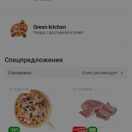
Green kitchen
Пицца c доставкой в Green
Спецпредложения
Сортировка:
Green рекомендует
🕘
12:00
-
21:00
🕘
12:00
-
20:00
-
30
%