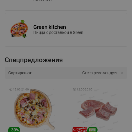
Green kitchen
Пицца c доставкой в Green
Спецпредложения
Сортировка:
Green рекомендует
🕘
12:00
-
21:00
🕘
12:00
-
20:00
-
30
%