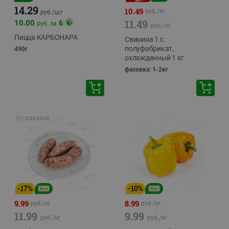
14.29
10.49
руб./
кг
руб./
шт
11.49
10.00
6
руб. за
руб./
кг
Пицца КАРБОНАРА
Свинина 1 с.
полуфабрикат,
490г
охлажденный 1 кг
фасовка: 1-2кг
🕘
12:00
-
20:00
-
17
%
-
10
%
9.99
8.99
руб./
кг
руб./
кг
11.99
9.99
руб./
кг
руб./
кг