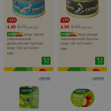
-
22
%
-
17
%
5.79
5.99
4.49
4.99
руб./
шт
руб./
шт
Икра трески
Икра сельди
тихоокеанской
тихоокеанской Лунское
деликатесная Лунское
море 120г ж/б ключ
море 120г ж/б ключ
120г
120г