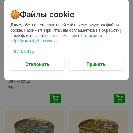
Файлы cookie
Для удобства пользователей сайта используются файлы
cookie. Нажимая "Принять", вы соглашаетесь
на обработку
нами файлов cookie в соответствии с
Политикой
обработки файлов cookie
-
12
%
-
24
%
Настроить
6.59
4.99
1.05
руб./
шт
руб./
шт
1.19
ТОФУ Vegetus ТВЕРДЫЙ
руб./
шт
Отклонить
Принять
230г
Корм влаж. для кош. с
чувств. пищевар. Пурина
Ван курица
75г