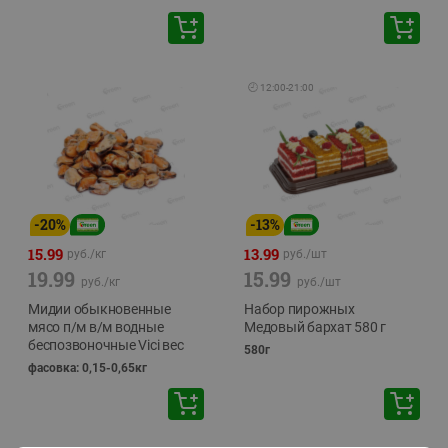
🕘
12:00
-
21:00
-
20
%
-
13
%
15.99
13.99
руб./
кг
руб./
шт
19.99
15.99
руб./
кг
руб./
шт
Мидии обыкновенные
Набор пирожных
мясо п/м в/м водные
Медовый бархат 580 г
беспозвоночные Vici вес
580г
фасовка: 0,15-0,65кг