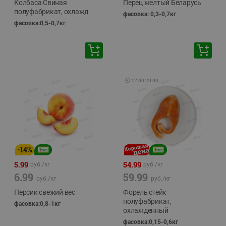
Колбаса Свиная
Перец желтый Беларусь
полуфабрикат, охлажд
фасовка: 0,3-0,7кг
фасовка:0,5-0,7кг
🕘
12:00
-
20:00
-
14
%
5.99
54.99
руб./
кг
руб./
кг
6.99
59.99
руб./
кг
руб./
кг
Персик свежий вес
Форель стейк
полуфабрикат,
фасовка:0,8-1кг
охлажденный
фасовка:0,15-0,6кг