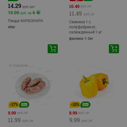
14.29
10.49
руб./
кг
руб./
шт
11.49
10.00
6
руб. за
руб./
кг
Пицца КАРБОНАРА
Свинина 1 с.
полуфабрикат,
490г
охлажденный 1 кг
фасовка: 1-2кг
🕘
12:00
-
20:00
-
17
%
-
10
%
9.99
8.99
руб./
кг
руб./
кг
11.99
9.99
руб./
кг
руб./
кг