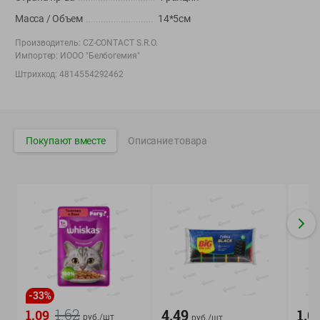
Вакансии
👋
Масса / Объем
14*5см
Корпоративный сайт Green
Производитель:
CZ-CONTACT S.R.O.
Импортер:
ИООО "Белбогемия"
Штрихкод:
4814554292462
©
2026
ООО «ГРИНрозница» - Доставка продуктов питания в
Минске.
Покупают вместе
Описание товара
Юридическая информация и условия пользовательского
соглашения
Номер уполномоченных рассматривать обращения покупателей в
соответствии с законодательством об обращениях граждан и
юридических лиц: Отдел торговли и услуг Администрации
Фрунзенского района г. Минска + 375 17 272 73 84 .
Номер и адрес электронной почты лица, уполномоченного
продавцом рассматривать обращения покупателей о нарушении их
прав, предусмотренных законодательством о защите прав
потребителей: +375 44 560-60-61, shop@green-dostavka.by.
-
33
%
Способы оплаты товара:
1.62
4.49
1.6
1.09
руб./
шт
руб./
шт