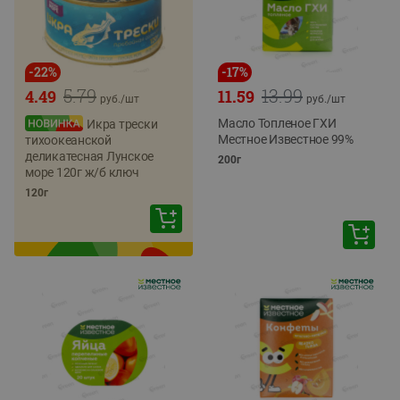
-
22
%
-
17
%
5.79
13.99
4.49
11.59
руб./
шт
руб./
шт
Масло Топленое ГХИ
Икра трески
Местное Известное 99%
тихоокеанской
деликатесная Лунское
200г
море 120г ж/б ключ
120г