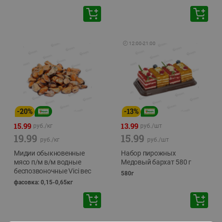
🕘
12:00
-
21:00
-
20
%
-
13
%
15.99
13.99
руб./
кг
руб./
шт
19.99
15.99
руб./
кг
руб./
шт
Мидии обыкновенные
Набор пирожных
мясо п/м в/м водные
Медовый бархат 580 г
беспозвоночные Vici вес
580г
фасовка: 0,15-0,65кг