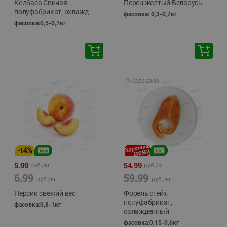
Колбаса Свиная
Перец желтый Беларусь
полуфабрикат, охлажд
фасовка: 0,3-0,7кг
фасовка:0,5-0,7кг
🕘
12:00
-
20:00
-
14
%
5.99
54.99
руб./
кг
руб./
кг
6.99
59.99
руб./
кг
руб./
кг
Персик свежий вес
Форель стейк
полуфабрикат,
фасовка:0,8-1кг
охлажденный
фасовка:0,15-0,6кг