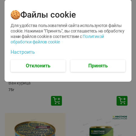
Файлы cookie
Для удобства пользователей сайта используются файлы
cookie. Нажимая "Принять", вы соглашаетесь
на обработку
нами файлов cookie в соответствии с
Политикой
обработки файлов cookie
-
12
%
-
24
%
Настроить
6.59
4.99
1.05
руб./
шт
руб./
шт
1.19
ТОФУ Vegetus ТВЕРДЫЙ
руб./
шт
Отклонить
Принять
230г
Корм влаж. для кош. с
чувств. пищевар. Пурина
Ван курица
75г