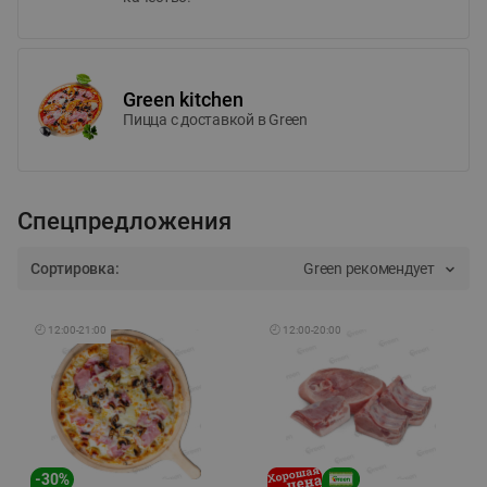
Green kitchen
Пицца c доставкой в Green
Спецпредложения
Сортировка:
Green рекомендует
🕘
12:00
-
21:00
🕘
12:00
-
20:00
-
30
%