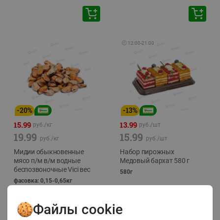
🕘
12:00
-
21:00
-
20
%
-
13
%
15.99
13.99
руб./
кг
руб./
шт
19.99
15.99
руб./
кг
руб./
шт
Мидии обыкновенные
Набор пирожных
мясо п/м в/м водные
Медовый бархат 580 г
беспозвоночные Vici вес
580г
фасовка: 0,15-0,65кг
Файлы cookie