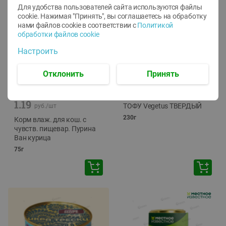
Для удобства пользователей сайта используются файлы
cookie. Нажимая "Принять", вы соглашаетесь
на обработку
нами файлов cookie в соответствии с
Политикой
обработки файлов cookie
Настроить
Отклонить
Принять
-
12
%
-
24
%
6.59
4.99
1.05
руб./
шт
руб./
шт
1.19
ТОФУ Vegetus ТВЕРДЫЙ
руб./
шт
230г
Корм влаж. для кош. с
чувств. пищевар. Пурина
Ван курица
75г