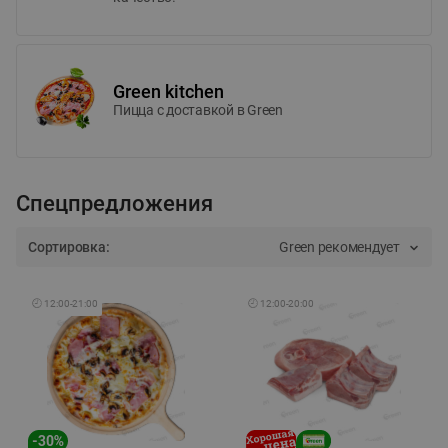
Green kitchen
Пицца c доставкой в Green
Спецпредложения
Сортировка:
Green рекомендует
🕘
12:00
-
21:00
🕘
12:00
-
20:00
-
30
%