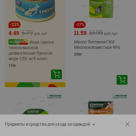
-
22
%
-
17
%
5.79
13.99
4.49
11.59
руб./
шт
руб./
шт
Масло Топленое ГХИ
Икра трески
Местное Известное 99%
тихоокеанской
деликатесная Лунское
200г
море 120г ж/б ключ
120г
Предметы и средства для ухода за одеждой