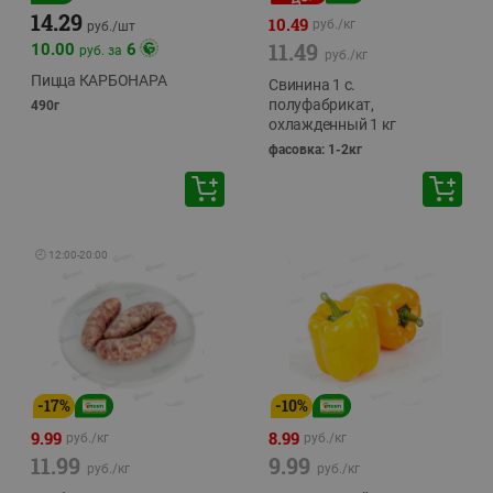
14.29
10.49
руб./
кг
руб./
шт
11.49
10.00
6
руб. за
руб./
кг
Пицца КАРБОНАРА
Свинина 1 с.
полуфабрикат,
490г
охлажденный 1 кг
фасовка: 1-2кг
🕘
12:00
-
20:00
-
17
%
-
10
%
9.99
8.99
руб./
кг
руб./
кг
11.99
9.99
руб./
кг
руб./
кг