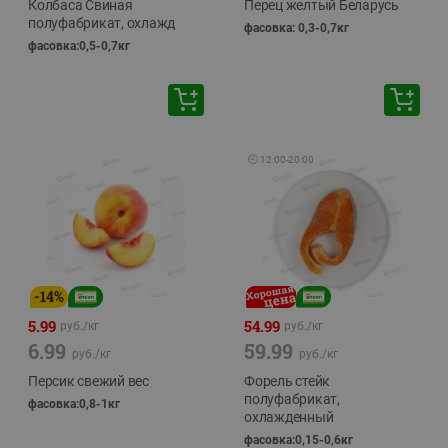
Колбаса Свиная
Перец желтый Беларусь
полуфабрикат, охлажд
фасовка: 0,3-0,7кг
фасовка:0,5-0,7кг
🕘
12:00
-
20:00
-
14
%
5.99
54.99
руб./
кг
руб./
кг
6.99
59.99
руб./
кг
руб./
кг
Персик свежий вес
Форель стейк
полуфабрикат,
фасовка:0,8-1кг
охлажденный
фасовка:0,15-0,6кг