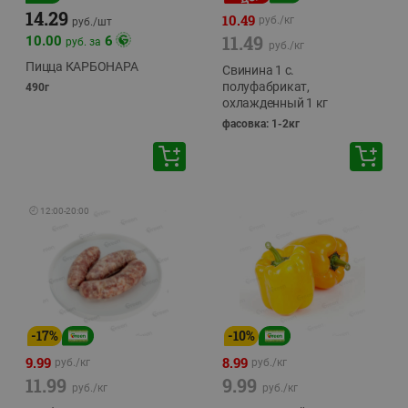
14.29
10.49
руб./
кг
руб./
шт
11.49
10.00
6
руб. за
руб./
кг
Пицца КАРБОНАРА
Свинина 1 с.
полуфабрикат,
490г
охлажденный 1 кг
фасовка: 1-2кг
🕘
12:00
-
20:00
-
17
%
-
10
%
9.99
8.99
руб./
кг
руб./
кг
11.99
9.99
руб./
кг
руб./
кг