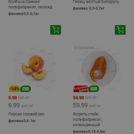
Колбаса Свиная
Перец желтый Беларусь
полуфабрикат, охлажд
фасовка: 0,3-0,7кг
фасовка:0,5-0,7кг
🕘
12:00
-
20:00
-
14
%
5.99
54.99
руб./
кг
руб./
кг
6.99
59.99
руб./
кг
руб./
кг
Персик свежий вес
Форель стейк
полуфабрикат,
фасовка:0,8-1кг
охлажденный
фасовка:0,15-0,6кг