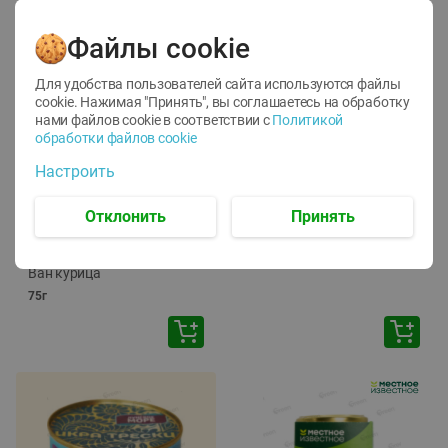
Файлы cookie
Для удобства пользователей сайта используются файлы
cookie. Нажимая "Принять", вы соглашаетесь
на обработку
нами файлов cookie в соответствии с
Политикой
обработки файлов cookie
-
12
%
-
24
%
Настроить
6.59
4.99
1.05
руб./
шт
руб./
шт
1.19
ТОФУ Vegetus ТВЕРДЫЙ
руб./
шт
Отклонить
Принять
230г
Корм влаж. для кош. с
чувств. пищевар. Пурина
Ван курица
75г