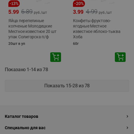
-
13
%
-
20
%
6.89
4.99
5.99
3.99
руб./
шт
руб./
шт
Яйца перепелиные
Конфеты фруктово-
копченые Молодецкие
ягодные Местное
Местное известное 20 шт
известное яблоко-тыква
упак Солигорска п/ф
Хоба
20шт в уп
60г
Показано 1-14 из 78
Показать 15-28 из 78
Каталог товаров
Специально для вас