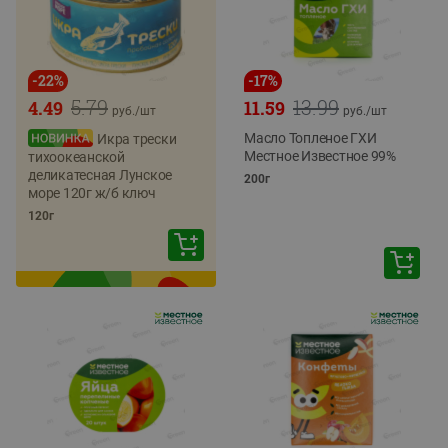
-
22
%
-
17
%
5.79
13.99
4.49
11.59
руб./
шт
руб./
шт
Масло Топленое ГХИ
Икра трески
Местное Известное 99%
тихоокеанской
деликатесная Лунское
200г
море 120г ж/б ключ
120г