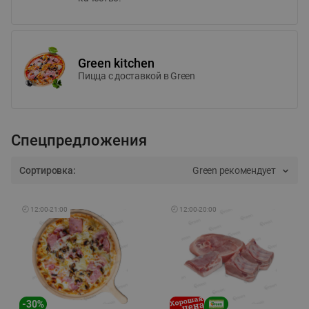
Green kitchen
Пицца c доставкой в Green
Спецпредложения
Сортировка:
Green рекомендует
🕘
12:00
-
21:00
🕘
12:00
-
20:00
-
30
%