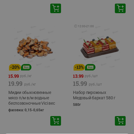
🕘
12:00
-
21:00
-
20
%
-
13
%
15.99
13.99
руб./
кг
руб./
шт
19.99
15.99
руб./
кг
руб./
шт
Мидии обыкновенные
Набор пирожных
мясо п/м в/м водные
Медовый бархат 580 г
беспозвоночные Vici вес
580г
фасовка: 0,15-0,65кг