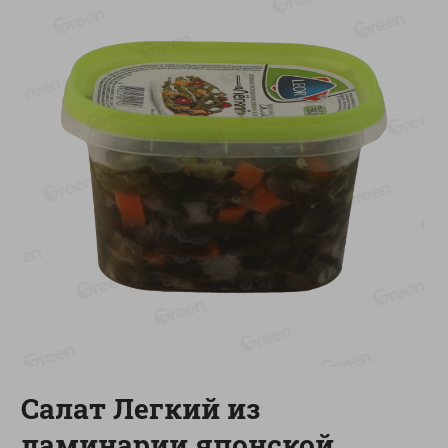
-
17
%
-
13
%
13.99
6.89
11.59
5.99
руб./
шт
руб./
шт
Масло Топленое ГХИ
Яйца перепелиные
Местное Известное 99%
копченые Молодецкие
Местное известное 20 шт
200г
упак Солигорска п/ф
20шт в уп
Показано 1-14 из 79
Показать 15-28 из 79
Каталог товаров
Салат Легкий из
Специально для вас
ламинарии японской