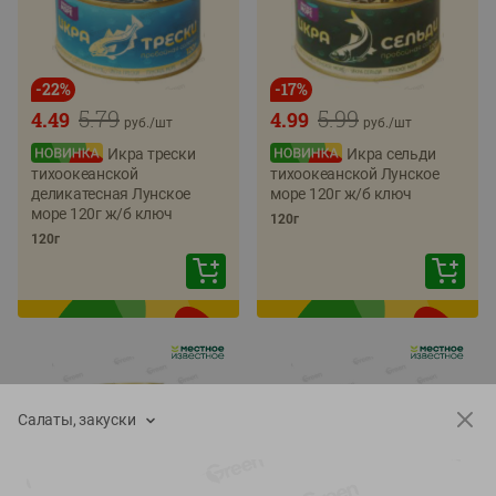
-
22
%
-
17
%
5.79
5.99
4.49
4.99
руб./
шт
руб./
шт
Икра трески
Икра сельди
тихоокеанской
тихоокеанской Лунское
деликатесная Лунское
море 120г ж/б ключ
море 120г ж/б ключ
120г
120г
Салаты, закуски