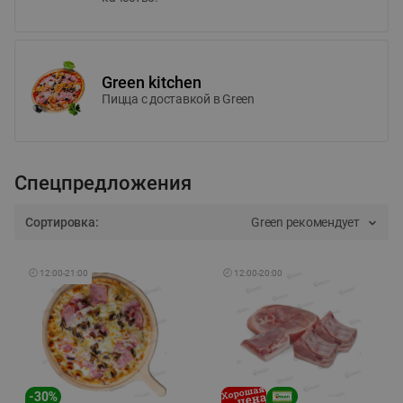
Green kitchen
Пицца c доставкой в Green
Спецпредложения
Сортировка:
Green рекомендует
🕘
12:00
-
21:00
🕘
12:00
-
20:00
-
30
%