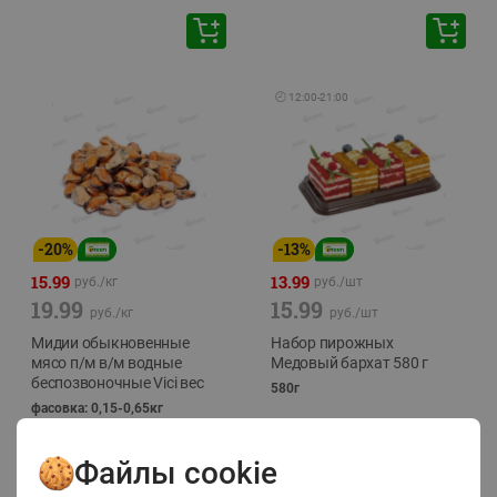
🕘
12:00
-
21:00
-
20
%
-
13
%
15.99
13.99
руб./
кг
руб./
шт
19.99
15.99
руб./
кг
руб./
шт
Мидии обыкновенные
Набор пирожных
мясо п/м в/м водные
Медовый бархат 580 г
беспозвоночные Vici вес
580г
фасовка: 0,15-0,65кг
Файлы cookie