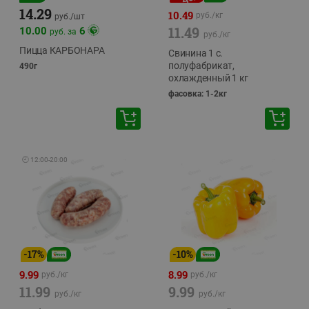
14.29
10.49
руб./
кг
руб./
шт
11.49
10.00
6
руб. за
руб./
кг
Пицца КАРБОНАРА
Свинина 1 с.
полуфабрикат,
490г
охлажденный 1 кг
фасовка: 1-2кг
🕘
12:00
-
20:00
-
17
%
-
10
%
9.99
8.99
руб./
кг
руб./
кг
11.99
9.99
руб./
кг
руб./
кг