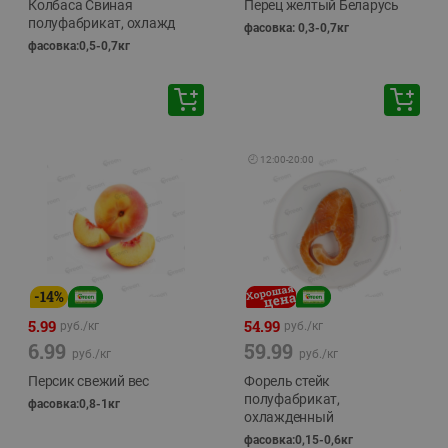
Колбаса Свиная
Перец желтый Беларусь
полуфабрикат, охлажд
фасовка: 0,3-0,7кг
фасовка:0,5-0,7кг
🕘
12:00
-
20:00
-
14
%
5.99
54.99
руб./
кг
руб./
кг
6.99
59.99
руб./
кг
руб./
кг
Персик свежий вес
Форель стейк
полуфабрикат,
фасовка:0,8-1кг
охлажденный
фасовка:0,15-0,6кг