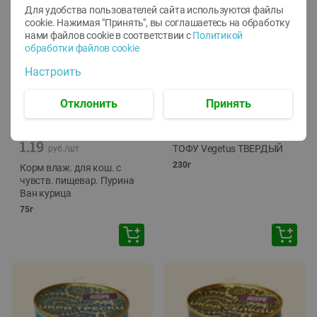
Для удобства пользователей сайта используются файлы
cookie. Нажимая "Принять", вы соглашаетесь
на обработку
нами файлов cookie в соответствии с
Политикой
обработки файлов cookie
Настроить
Отклонить
Принять
-
12
%
-
24
%
6.59
4.99
1.05
руб./
шт
руб./
шт
1.19
ТОФУ Vegetus ТВЕРДЫЙ
руб./
шт
230г
Корм влаж. для кош. с
чувств. пищевар. Пурина
Ван курица
75г