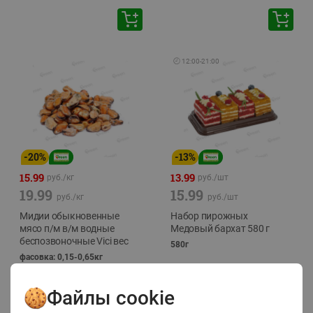
🕘
12:00
-
21:00
-
20
%
-
13
%
15.99
13.99
руб./
кг
руб./
шт
19.99
15.99
руб./
кг
руб./
шт
Мидии обыкновенные
Набор пирожных
мясо п/м в/м водные
Медовый бархат 580 г
беспозвоночные Vici вес
580г
фасовка: 0,15-0,65кг
Файлы cookie