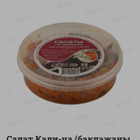
-
13
%
-
20
%
6.89
4.99
5.99
3.99
руб./
шт
руб./
шт
Яйца перепелиные
Конфеты фруктово-
копченые Молодецкие
ягодные Местное
Местное известное 20 шт
известное яблоко-тыква
упак Солигорска п/ф
Хоба
20шт в уп
60г
Показано 1-14 из 78
Показать 15-28 из 78
Каталог товаров
Специально для вас
Салат Кади-ча (баклажаны