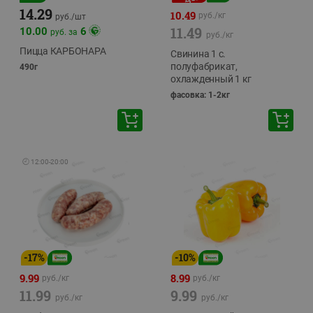
14.29
10.49
руб./
кг
руб./
шт
11.49
10.00
6
руб. за
руб./
кг
Пицца КАРБОНАРА
Свинина 1 с.
полуфабрикат,
490г
охлажденный 1 кг
фасовка: 1-2кг
🕘
12:00
-
20:00
-
17
%
-
10
%
9.99
8.99
руб./
кг
руб./
кг
11.99
9.99
руб./
кг
руб./
кг