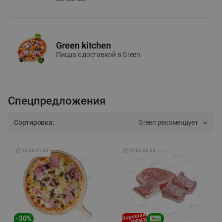
Green kitchen
Пицца c доставкой в Green
Спецпредложения
Сортировка:
Green рекомендует
🕘
12:00
-
21:00
🕘
12:00
-
20:00
-
30
%