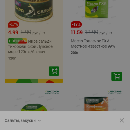
-
17
%
-
17
%
5.99
13.99
4.99
11.59
руб./
шт
руб./
шт
Масло Топленое ГХИ
Икра сельди
Местное Известное 99%
тихоокеанской Лунское
море 120г ж/б ключ
200г
120г
Салаты, закуски