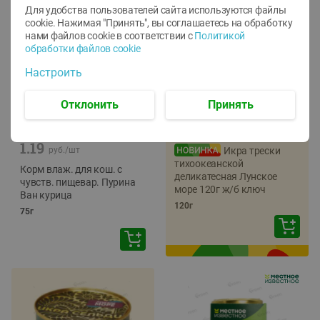
Для удобства пользователей сайта используются файлы
cookie. Нажимая "Принять", вы соглашаетесь
на обработку
нами файлов cookie в соответствии с
Политикой
обработки файлов cookie
Настроить
Отклонить
Принять
-
12
%
-
22
%
5.79
4.49
1.05
руб./
шт
руб./
шт
1.19
руб./
шт
Икра трески
тихоокеанской
Корм влаж. для кош. с
деликатесная Лунское
чувств. пищевар. Пурина
море 120г ж/б ключ
Ван курица
120г
75г