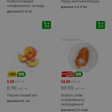
Колбаса Свиная
Перец желтый Беларусь
полуфабрикат, охлажд
фасовка: 0,3-0,7кг
фасовка:0,5-0,7кг
🕘
12:00
-
20:00
-
14
%
5.99
54.99
руб./
кг
руб./
кг
6.99
59.99
руб./
кг
руб./
кг
Персик свежий вес
Форель стейк
полуфабрикат,
фасовка:0,8-1кг
охлажденный
фасовка:0,15-0,6кг