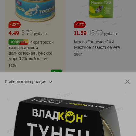
-
22
%
-
17
%
5.79
13.99
4.49
11.59
руб./
шт
руб./
шт
Масло Топленое ГХИ
Икра трески
Местное Известное 99%
тихоокеанской
деликатесная Лунское
200г
море 120г ж/б ключ
120г
Рыбная консервация