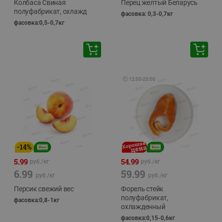
Колбаса Свиная
Перец желтый Беларусь
полуфабрикат, охлажд
фасовка: 0,3-0,7кг
фасовка:0,5-0,7кг
🕘
12:00
-
20:00
-
14
%
5.99
54.99
руб./
кг
руб./
кг
6.99
59.99
руб./
кг
руб./
кг
Персик свежий вес
Форель стейк
полуфабрикат,
фасовка:0,8-1кг
охлажденный
фасовка:0,15-0,6кг