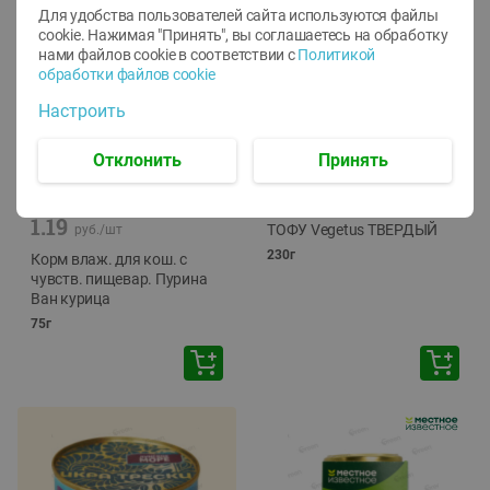
Для удобства пользователей сайта используются файлы
cookie. Нажимая "Принять", вы соглашаетесь
на обработку
нами файлов cookie в соответствии с
Политикой
обработки файлов cookie
Настроить
Отклонить
Принять
-
12
%
-
24
%
6.59
4.99
1.05
руб./
шт
руб./
шт
1.19
ТОФУ Vegetus ТВЕРДЫЙ
руб./
шт
230г
Корм влаж. для кош. с
чувств. пищевар. Пурина
Ван курица
75г