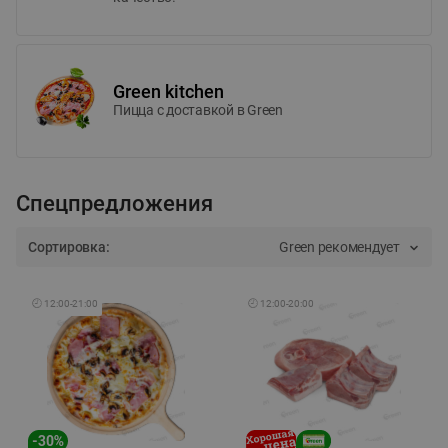
Green kitchen
Пицца c доставкой в Green
Спецпредложения
Сортировка:
Green рекомендует
🕘
12:00
-
21:00
🕘
12:00
-
20:00
-
30
%