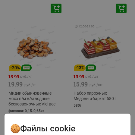
🕘
12:00
-
21:00
-
20
%
-
13
%
15.99
13.99
руб./
кг
руб./
шт
19.99
15.99
руб./
кг
руб./
шт
Мидии обыкновенные
Набор пирожных
мясо п/м в/м водные
Медовый бархат 580 г
беспозвоночные Vici вес
580г
фасовка: 0,15-0,65кг
Файлы cookie