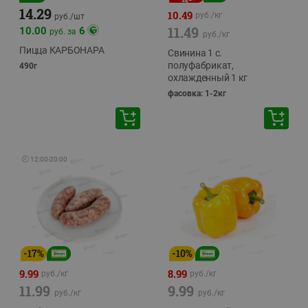
14.29
10.49
руб./
кг
руб./
шт
11.49
10.00
6
руб. за
руб./
кг
Пицца КАРБОНАРА
Свинина 1 с.
полуфабрикат,
490г
охлажденный 1 кг
фасовка: 1-2кг
🕘
12:00
-
20:00
-
17
%
-
10
%
9.99
8.99
руб./
кг
руб./
кг
11.99
9.99
руб./
кг
руб./
кг