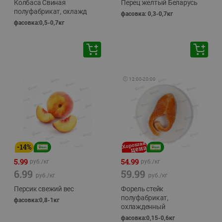
Колбаса Свиная
Перец желтый Беларусь
полуфабрикат, охлажд
фасовка: 0,3-0,7кг
фасовка:0,5-0,7кг
🕘
12:00
-
20:00
-
14
%
5.99
54.99
руб./
кг
руб./
кг
6.99
59.99
руб./
кг
руб./
кг
Персик свежий вес
Форель стейк
полуфабрикат,
фасовка:0,8-1кг
охлажденный
фасовка:0,15-0,6кг