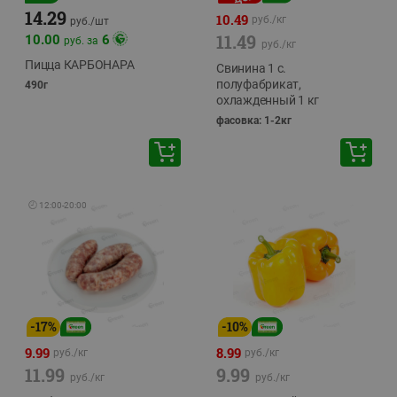
14.29
10.49
руб./
кг
руб./
шт
11.49
10.00
6
руб. за
руб./
кг
Пицца КАРБОНАРА
Свинина 1 с.
полуфабрикат,
490г
охлажденный 1 кг
фасовка: 1-2кг
🕘
12:00
-
20:00
-
17
%
-
10
%
9.99
8.99
руб./
кг
руб./
кг
11.99
9.99
руб./
кг
руб./
кг