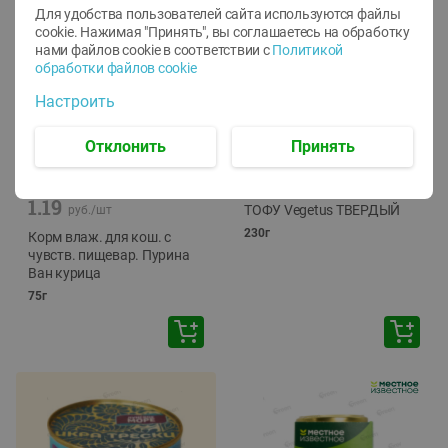
Для удобства пользователей сайта используются файлы
cookie. Нажимая "Принять", вы соглашаетесь
на обработку
нами файлов cookie в соответствии с
Политикой
обработки файлов cookie
Настроить
Отклонить
Принять
-
12
%
-
24
%
6.59
4.99
1.05
руб./
шт
руб./
шт
1.19
ТОФУ Vegetus ТВЕРДЫЙ
руб./
шт
230г
Корм влаж. для кош. с
чувств. пищевар. Пурина
Ван курица
75г