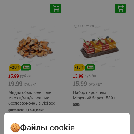
🕘
12:00
-
21:00
-
20
%
-
13
%
15.99
13.99
руб./
кг
руб./
шт
19.99
15.99
руб./
кг
руб./
шт
Мидии обыкновенные
Набор пирожных
мясо п/м в/м водные
Медовый бархат 580 г
беспозвоночные Vici вес
580г
фасовка: 0,15-0,65кг
Файлы cookie