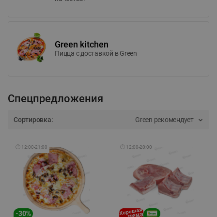
Green kitchen
Пицца c доставкой в Green
Спецпредложения
Сортировка:
Green рекомендует
🕘
12:00
-
21:00
🕘
12:00
-
20:00
-
30
%