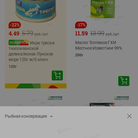
-
22
%
-
17
%
5.79
13.99
4.49
11.59
руб./
шт
руб./
шт
Масло Топленое ГХИ
Икра трески
Местное Известное 99%
тихоокеанской
деликатесная Лунское
200г
море 120г ж/б ключ
120г
Рыбная консервация