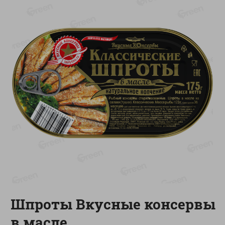
-
13
%
-
20
%
6.89
4.99
5.99
3.99
руб./
шт
руб./
шт
Яйца перепелиные
Конфеты фруктово-
копченые Молодецкие
ягодные Местное
Местное известное 20 шт
известное яблоко-тыква
упак Солигорска п/ф
Хоба
20шт в уп
60г
Показано 1-14 из 78
Показать 15-28 из 78
Каталог товаров
Шпроты Вкусные консервы
Специально для вас
в масле