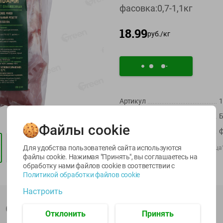
фасовка:0,7-1,1кг
18.99
руб./
кг
Артикул
1
-
22
%
-
17
%
Страна пр-ва
Б
6.59
5.79
13.99
4.49
11.59
руб./
шт
руб./
шт
руб./
шт
Файлы cookie
Масса / Объем
ф
egetus
Масло Топленое
Икра
ЫЙ
ГХИ Местное
трески
Для удобства пользователей сайта используются
Производитель:
ООО "ГРИНрозница
Известное 99%
тихоокеанской
файлы cookie. Нажимая "Принять", вы соглашаетесь
на
Штрихкод:
2217409
деликатесная
обработку нами файлов cookie в соответствии с
200г
Лунское море 120г
Политикой обработки файлов cookie
ж/б ключ
Настроить
120г
Описание товара
Отклонить
Принять