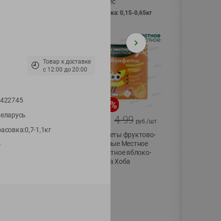
Vici вес
фасовка: 0,15-0,65кг
Товар к доставке
🕘
с
12:00
до
20:00
422745
-
13
%
-
20
%
еларусь
6.89
4.99
5.99
3.99
руб./
шт
руб./
шт
асовка:0,7-1,1кг
Яйца перепелиные
Конфеты фруктово-
копченые
ягодные Местное
"
Молодецкие
известное яблоко-
Местное известное
тыква Хоба
20 шт упак
60г
Солигорска п/ф
20шт в уп