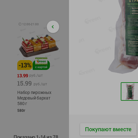
🕘
12:00
-
21:00
-
13
%
-
12
%
-
24
%
4.99
13.99
1.05
руб./
шт
руб./
шт
15.99
1.19
ТОФУ V
руб./
шт
руб./
шт
ТВЕРД
Набор пирожных
Корм влаж. для
230г
Медовый бархат
кош. с чувств.
580 г
пищевар. Пурина
Ван курица
580г
75г
Покупают вместе
Показано 1-14 из 78