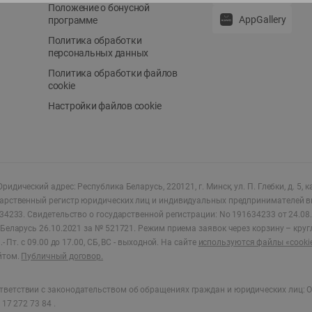
Положение о бонусной
AppGallery
программе
Политика обработки
персональных данных
Политика обработки файлов
cookie
Настройки файлов cookie
ридический адрес: Республика Беларусь, 220121, г. Минск, ул. П. Глебки, д. 5, к
дарственный регистр юридических лиц и индивидуальных предпринимателей в
34233.
Свидетельство о государственной регистрации: No 191634233 от 24.08.
Беларусь 26.10.2021 за № 521721. Режим приема заявок через корзину – круг
- Пт. с 09.00 до 17.00, СБ, ВС - выходной
.
На сайте
используются файлы «cooki
йтом.
Публичный договор.
ветствии с законодательством об обращениях граждан и юридических лиц: О
17 272 73 84 .