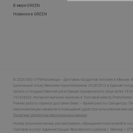
В мире GREEN
Новинки в GREEN
©
2026
ООО «ГРИНрозница» - Доставка продуктов питания в Минске.
Ю
(цокольный этаж) Минским горисполкомом 24.08.2012 в Единый госу
запись о государственной регистрации юридического лица за No 1916
191634233. Интернет-магазин включен в Торговый реестр Республики 
Режим работы сервиса доставки Green —
Время работы Call-центра: Пн.
персонализации сервисов и повышения удобства пользования веб-са
Политика обработки персональных данных
Номер уполномоченных рассматривать обращения покупателей в соот
торговли и услуг Администрации Фрунзенского района г. Минска + 375 