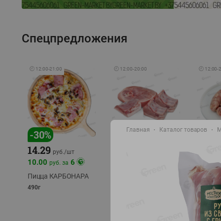
Спецпредложения
🕘
12:00
-
21:00
🕘
12:00
-
20:00
🕘
12:00
-
Главная
Каталог товаров
М
-
17
%
-
30
%
14.29
10.49
9.99
руб./
кг
руб
руб./
шт
11.49
11.99
10.00
6
руб. за
руб./
кг
Пицца КАРБОНАРА
Свинина 1 с.
Колбас
полуфабрикат,
полуфа
490г
охлажденный 1 кг
охлажд
фасовка: 1-2кг
фасовка: