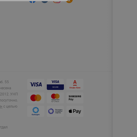
аб. 55
несена
2012.
УНП
лосуточно.
e»
с целью
тдел