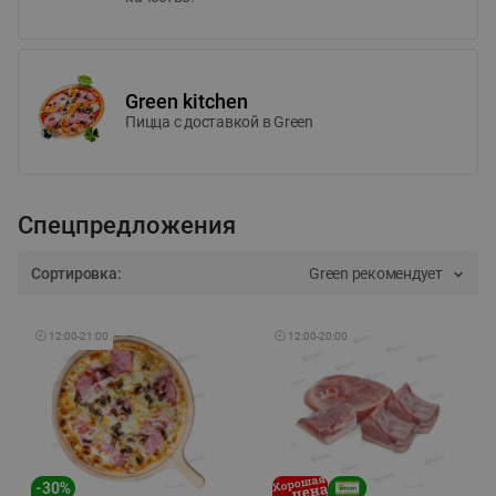
Green kitchen
Пицца c доставкой в Green
Спецпредложения
Сортировка:
Green рекомендует
🕘
12:00
-
21:00
🕘
12:00
-
20:00
-
30
%