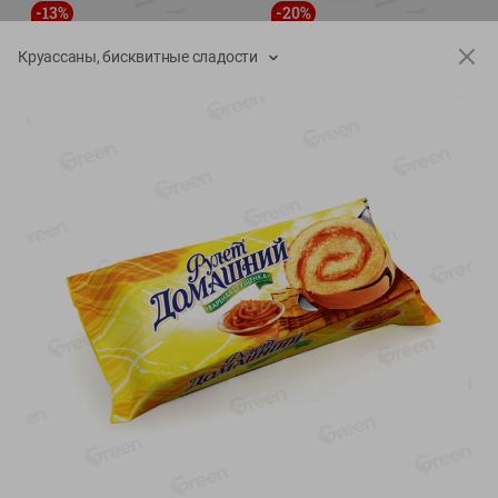
-
13
%
-
20
%
6.89
4.99
5.99
3.99
руб./
шт
руб./
шт
Круассаны, бисквитные сладости
Яйца перепелиные
Конфеты фруктово-
копченые Молодецкие
ягодные Местное
Местное известное 20 шт
известное яблоко-тыква
упак Солигорска п/ф
Хоба
20шт в уп
60г
Показано 1-14 из 78
Показать 15-28 из 78
Каталог товаров
Специально для вас