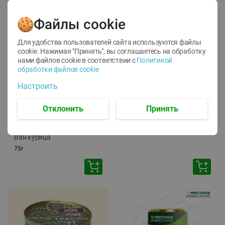
Файлы cookie
Для удобства пользователей сайта используются файлы
cookie. Нажимая "Принять", вы соглашаетесь
на обработку
нами файлов cookie в соответствии с
Политикой
обработки файлов cookie
-
12
%
-
24
%
Настроить
6.59
4.99
1.05
руб./
шт
руб./
шт
1.19
ТОФУ Vegetus ТВЕРДЫЙ
руб./
шт
Отклонить
Принять
230г
Корм влаж. для кош. с
чувств. пищевар. Пурина
Ван курица
75г