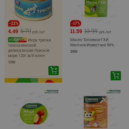
-
22
%
-
17
%
5.79
13.99
4.49
11.59
руб./
шт
руб./
шт
Масло Топленое ГХИ
Икра трески
Местное Известное 99%
тихоокеанской
деликатесная Лунское
200г
море 120г ж/б ключ
120г