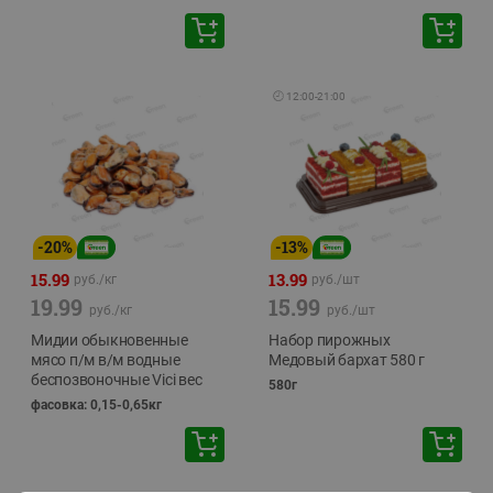
🕘
12:00
-
21:00
-
20
%
-
13
%
15.99
13.99
руб./
кг
руб./
шт
19.99
15.99
руб./
кг
руб./
шт
Мидии обыкновенные
Набор пирожных
мясо п/м в/м водные
Медовый бархат 580 г
беспозвоночные Vici вес
580г
фасовка: 0,15-0,65кг