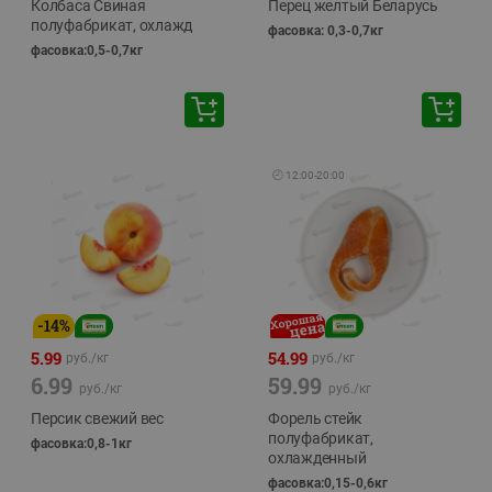
Колбаса Свиная
Перец желтый Беларусь
полуфабрикат, охлажд
фасовка: 0,3-0,7кг
фасовка:0,5-0,7кг
🕘
12:00
-
20:00
-
14
%
5.99
54.99
руб./
кг
руб./
кг
6.99
59.99
руб./
кг
руб./
кг
Персик свежий вес
Форель стейк
полуфабрикат,
фасовка:0,8-1кг
охлажденный
фасовка:0,15-0,6кг