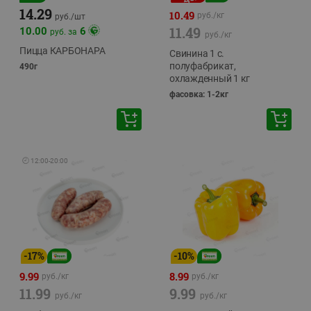
14.29
10.49
руб./
кг
руб./
шт
11.49
10.00
6
руб. за
руб./
кг
Пицца КАРБОНАРА
Свинина 1 с.
полуфабрикат,
490г
охлажденный 1 кг
фасовка: 1-2кг
🕘
12:00
-
20:00
-
17
%
-
10
%
9.99
8.99
руб./
кг
руб./
кг
11.99
9.99
руб./
кг
руб./
кг