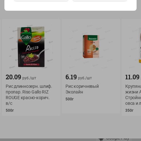
Показать 15-28 из 79
О сервисе
Мой Green
Оплата
История покупок
20.09
6.19
11.09
руб./
шт
руб./
шт
Условия доставки
Мои товары
Рис длиннозерн. шлиф.
Рис коричневый
Крупян
Возврат товара
пропар. Riso Gallo RIZ
Эколайн
жизни 
Обратная связь
ROUGE красно-корич.
Стройно
Оформление заказа
500г
в/с
овса и
Приложение Green c
Приемка товара
500г
350г
доставкой и бонусно
Самовывоз
Рекламная игра
App Store
n
Публичный договор
Google Play