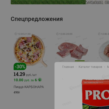
Спецпредложения
🕘
12:00
-
21:00
🕘
12:00
-
20:00
🕘
12:00
-
-
17
%
-
30
%
Главная
Каталог товаров
М
14.29
10.49
9.99
руб./
кг
руб
руб./
шт
11.49
11.99
10.00
6
руб. за
руб./
кг
Пицца КАРБОНАРА
Свинина 1 с.
Колбас
полуфабрикат,
полуфа
490г
охлажденный 1 кг
охлажд
фасовка: 1-2кг
фасовка: