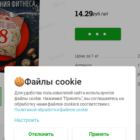
14.29
руб./
шт
Цена за 1
кг
2
-
22
%
-
17
%
Артикул
1
6.59
5.79
5.99
Страна пр-ва
Р
4.49
4.99
руб./
шт
руб./
шт
руб./
шт
Файлы cookie
Масса / Объем
5
egetus
Икра
Икра
ЫЙ
трески
сельди
Для удобства пользователей сайта используются
Производитель:
ООО "Националь"
тихоокеанской
тихоокеанской
файлы cookie. Нажимая "Принять", вы соглашаетесь
на
Импортер:
ООО "Юмабел"
деликатесная
Лунское море 120г
обработку нами файлов cookie в соответствии с
Лунское море 120г
ж/б ключ
Штрихкод:
4600935000616
Политикой обработки файлов cookie
ж/б ключ
120г
Настроить
120г
Отклонить
Принять
Описание товара