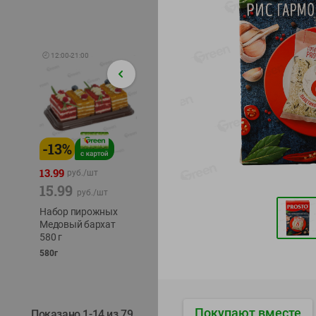
🕘
12:00
-
21:00
-
13
%
-
12
%
-
24
%
4.99
13.99
1.05
руб./
шт
руб./
шт
15.99
1.19
ТОФУ V
руб./
шт
руб./
шт
ТВЕРД
Набор пирожных
Корм влаж. для
230г
Медовый бархат
кош. с чувств.
580 г
пищевар. Пурина
Ван курица
580г
75г
Покупают вместе
Показано 1-14 из 79