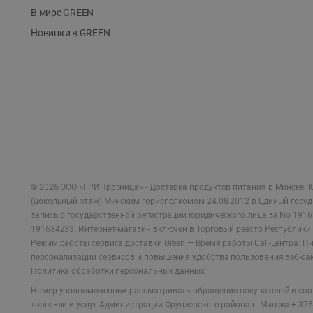
В мире GREEN
Новинки в GREEN
©
2026
ООО «ГРИНрозница» - Доставка продуктов питания в Минске.
Ю
(цокольный этаж) Минским горисполкомом 24.08.2012 в Единый госу
запись о государственной регистрации юридического лица за No 1916
191634233. Интернет-магазин включен в Торговый реестр Республики 
Режим работы сервиса доставки Green —
Время работы Call-центра: Пн.
персонализации сервисов и повышения удобства пользования веб-са
Политика обработки персональных данных
Номер уполномоченных рассматривать обращения покупателей в соот
торговли и услуг Администрации Фрунзенского района г. Минска + 375 