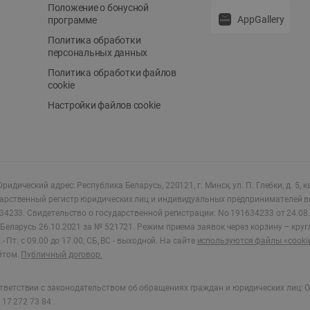
Положение о бонусной
AppGallery
программе
Политика обработки
персональных данных
Политика обработки файлов
cookie
Настройки файлов cookie
ридический адрес: Республика Беларусь, 220121, г. Минск, ул. П. Глебки, д. 5, к
дарственный регистр юридических лиц и индивидуальных предпринимателей в
34233.
Свидетельство о государственной регистрации: No 191634233 от 24.08.
Беларусь 26.10.2021 за № 521721. Режим приема заявок через корзину – круг
- Пт. с 09.00 до 17.00, СБ, ВС - выходной
.
На сайте
используются файлы «cooki
йтом.
Публичный договор.
ветствии с законодательством об обращениях граждан и юридических лиц: О
17 272 73 84 .