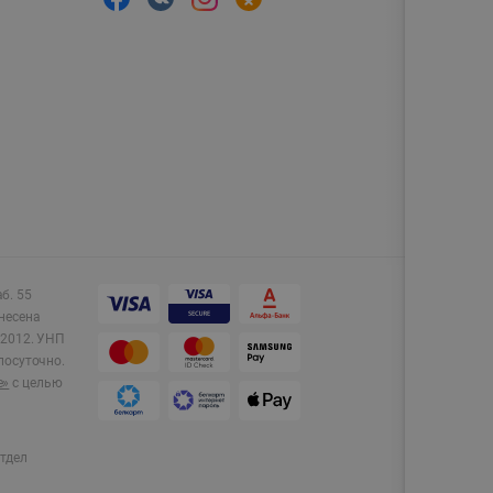
аб. 55
несена
2012.
УНП
лосуточно.
e»
с целью
тдел