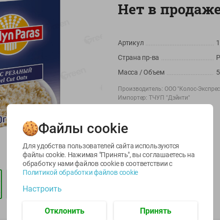
Нет в продаж
Артикул
1
Страна пр-ва
Р
Масса / Объем
5
Производитель:
ООО "Колос-Экспрес
Импортер:
ТЧУП "Дэйнти"
-
22
%
-
17
%
Штрихкод:
4607086114407
6.59
5.79
5.99
4.49
4.99
руб./
шт
руб./
шт
руб./
шт
Файлы cookie
egetus
Икра
Икра
ЫЙ
трески
сельди
Для удобства пользователей сайта используются
тихоокеанской
тихоокеанской
файлы cookie. Нажимая "Принять", вы соглашаетесь
на
деликатесная
Лунское море 120г
обработку нами файлов cookie в соответствии с
Лунское море 120г
ж/б ключ
Политикой обработки файлов cookie
ж/б ключ
120г
Настроить
120г
Отклонить
Принять