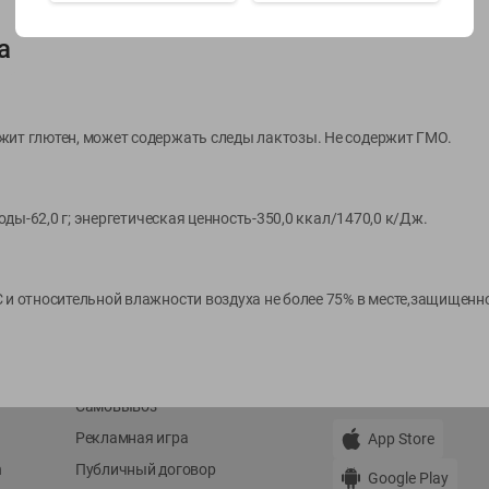
а
Показать 15-28 из 79
жит глютен, может содержать следы лактозы. Не содержит ГМО.
О сервисе
Мой Green
еводы-62,0 г; энергетическая ценность-350,0 ккал/1470,0 к/Дж.
Оплата
История покупок
Условия доставки
Мои товары
С и относительной влажности воздуха не более 75% в месте,защищенн
Возврат товара
Обратная связь
Оформление заказа
Приложение Green c
Приемка товара
доставкой и бонусно
Самовывоз
Рекламная игра
App Store
n
Публичный договор
Google Play