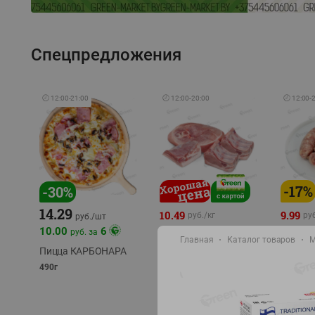
Спецпредложения
🕘
12:00
-
21:00
🕘
12:00
-
20:00
🕘
12:00
-
-
17
%
-
30
%
14.29
10.49
9.99
руб./
кг
руб
руб./
шт
11.49
11.99
10.00
6
руб. за
руб./
кг
Главная
Каталог товаров
М
Пицца КАРБОНАРА
Свинина 1 с.
Колбас
полуфабрикат,
полуфа
490г
охлажденный 1 кг
охлажд
фасовка: 1-2кг
фасовка: