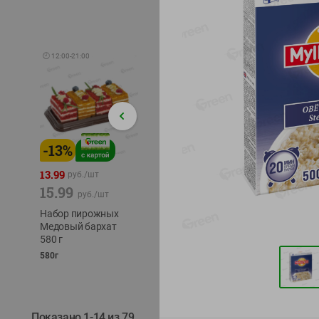
🕘
12:00
-
21:00
-
13
%
-
12
%
-
24
%
4.99
13.99
1.05
руб./
шт
руб./
шт
15.99
1.19
ТОФУ V
руб./
шт
руб./
шт
ТВЕРД
Набор пирожных
Корм влаж. для
230г
Медовый бархат
кош. с чувств.
580 г
пищевар. Пурина
Ван курица
580г
75г
Показано 1-14 из 79