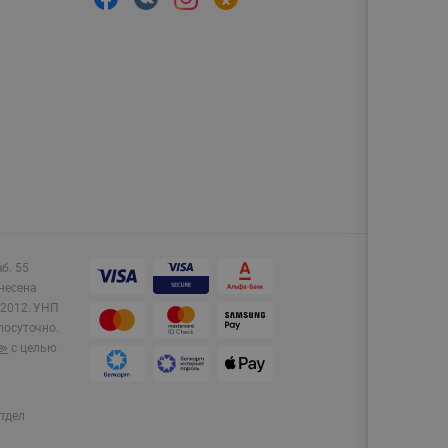
аб. 55
несена
2012.
УНП
лосуточно.
e»
с целью
тдел