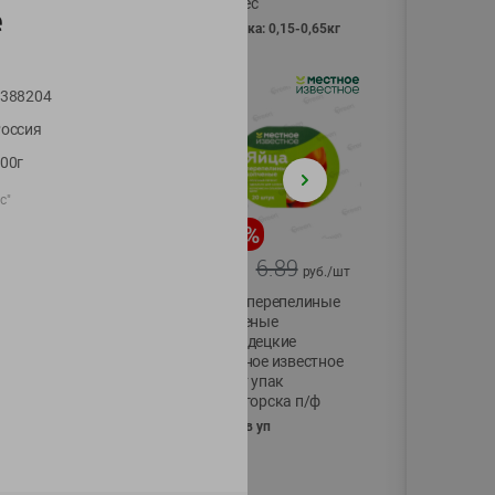
Vici вес
е
фасовка: 0,15-0,65кг
388204
оссия
00г
с"
-
17
%
-
13
%
13.99
6.89
11.59
5.99
руб./
шт
руб./
шт
Масло Топленое
Яйца перепелиные
ГХИ Местное
копченые
Известное 99%
Молодецкие
Местное известное
200г
20 шт упак
Солигорска п/ф
20шт в уп