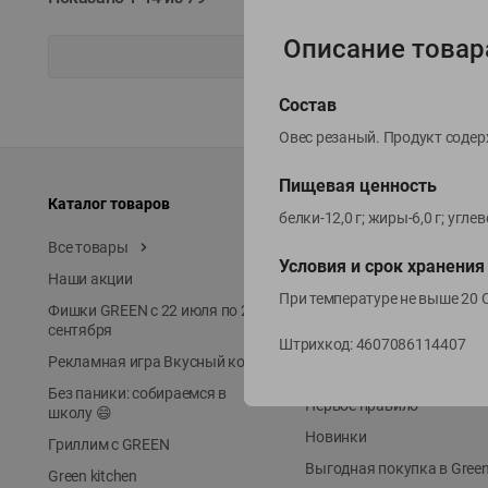
Описание товар
Состав
Овес резаный. Продукт содер
Пищевая ценность
Каталог товаров
Специально для вас
белки-12,0 г; жиры-6,0 г; угл
Все товары
Акции
Условия и срок хранения
Наши акции
Местное известное
При температуре не выше 20 
Фишки GREEN с 22 июля по 22
ЭКОлиния
сентября
Prime Steak
Штрихкод:
4607086114407
Рекламная игра Вкусный код
Собственное пр-во
Без паники: собираемся в
Первое правило
школу 😄
Новинки
Гриллим с GREEN
Выгодная покупка в Gree
Green kitchen