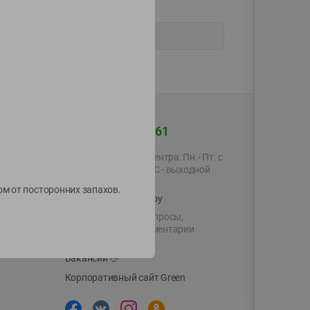
+375 44 560-60-61
Время работы Call-центра: Пн.- Пт. с
09.00 до 17.00, СБ, ВС - выходной
ом от посторонних запахов.
shop@green-market.by
Пишите нам свои вопросы,
предложения и комментарии
й картой
Вакансии
👋
Корпоративный сайт Green