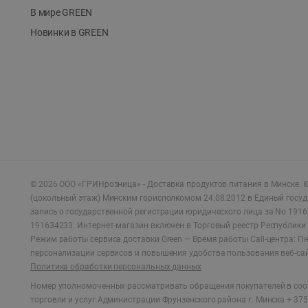
В мире GREEN
Новинки в GREEN
©
2026
ООО «ГРИНрозница» - Доставка продуктов питания в Минске.
Ю
(цокольный этаж) Минским горисполкомом 24.08.2012 в Единый госу
запись о государственной регистрации юридического лица за No 1916
191634233. Интернет-магазин включен в Торговый реестр Республики 
Режим работы сервиса доставки Green —
Время работы Call-центра: Пн.
персонализации сервисов и повышения удобства пользования веб-са
Политика обработки персональных данных
Номер уполномоченных рассматривать обращения покупателей в соот
торговли и услуг Администрации Фрунзенского района г. Минска + 375 