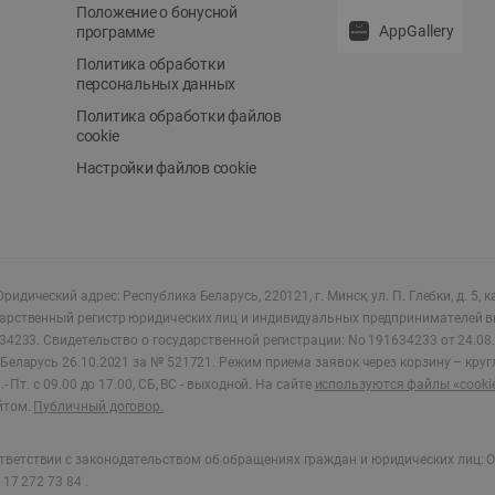
Положение о бонусной
AppGallery
программе
Политика обработки
персональных данных
Политика обработки файлов
cookie
Настройки файлов cookie
ридический адрес: Республика Беларусь, 220121, г. Минск, ул. П. Глебки, д. 5, к
дарственный регистр юридических лиц и индивидуальных предпринимателей в
34233.
Свидетельство о государственной регистрации: No 191634233 от 24.08.
Беларусь 26.10.2021 за № 521721. Режим приема заявок через корзину – круг
- Пт. с 09.00 до 17.00, СБ, ВС - выходной
.
На сайте
используются файлы «cooki
йтом.
Публичный договор.
ветствии с законодательством об обращениях граждан и юридических лиц: О
17 272 73 84 .