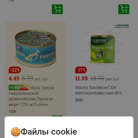
75г
-
22
%
-
17
%
5.79
13.99
4.49
11.59
руб./
шт
руб./
шт
Масло Топленое ГХИ
Икра трески
Местное Известное 99%
тихоокеанской
деликатесная Лунское
200г
море 120г ж/б ключ
120г
Файлы cookie