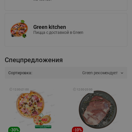
Green kitchen
Пицца c доставкой в Green
Спецпредложения
Сортировка:
Green рекомендует
🕘
12:00
-
21:00
🕘
12:00
-
20:00
-
30
%
-
10
%