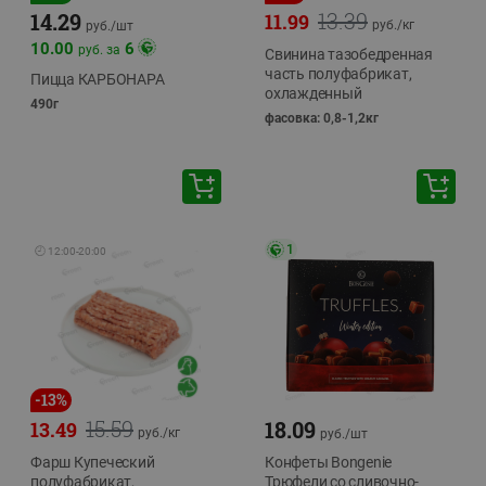
13.39
14.29
11.99
руб./
кг
руб./
шт
10.00
6
руб. за
Свинина тазобедренная
часть полуфабрикат,
Пицца КАРБОНАРА
охлажденный
490г
фасовка: 0,8-1,2кг
1
🕘
12:00
-
20:00
-
13
%
15.59
18.09
13.49
руб./
кг
руб./
шт
Фарш Купеческий
Конфеты Bongenie
полуфабрикат,
Трюфели со сливочно-