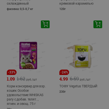
охлажденный
кремовой карамелью
фасовка: 0,5-0,7 кг
120г
-
33
%
-
24
%
1.62
6.59
1.09
4.99
руб./
шт
руб./
шт
Корм консервир для взр.
ТОФУ Vegetus ТВЕРДЫЙ
кошек Особое
230г
удовольствие WHISKAS
рагу с добав. телят. ,
ягнен. и овощ. 75 г