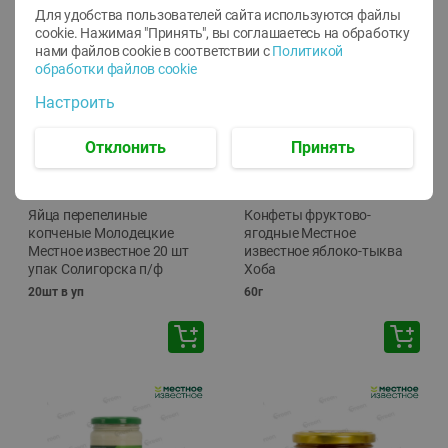
Для удобства пользователей сайта используются файлы
cookie. Нажимая "Принять", вы соглашаетесь
на обработку
нами файлов cookie в соответствии с
Политикой
обработки файлов cookie
Настроить
Отклонить
Принять
-
13
%
-
20
%
6.89
4.99
5.99
3.99
руб./
шт
руб./
шт
Яйца перепелиные
Конфеты фруктово-
копченые Молодецкие
ягодные Местное
Местное известное 20 шт
известное яблоко-тыква
упак Солигорска п/ф
Хоба
20шт в уп
60г