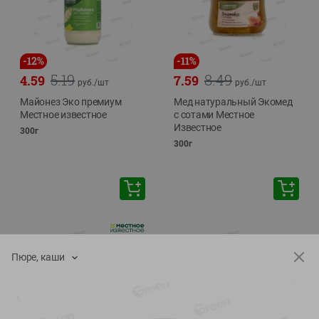
-
12
%
-
11
%
5.19
8.49
4.59
7.59
руб./
шт
руб./
шт
Майонез Эко премиум
Мед натуральный Экомед
Местное известное
с сотами Местное
Известное
300г
300г
Пюре, каши